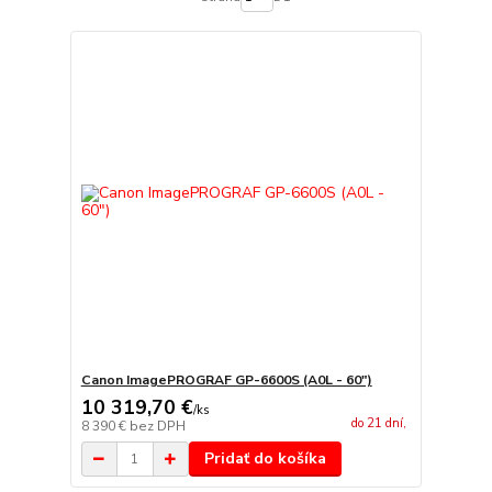
Canon ImagePROGRAF GP-6600S (A0L - 60")
10 319,70 €
/
ks
do 21 dní,
8 390 €
bez DPH
Pridať do košíka