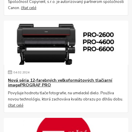
Spoločnosť Copyrent, s.r.o. je autorizovaný partnerom spoločnosti
Canon.
čítať celé
04
.
02
.
2024
Nová séria 12-farebných veľkoformátových tlačiarní
imagePROGRAF PRO
Povyšuje hodnotu tlače fotografie, na umelecké dielo. Používa
novou technológiu, ktorá zachováva kvalitu obrazu po dlhšiu dobu.
čítať celé