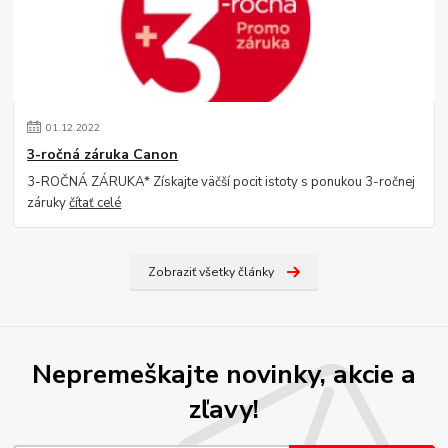
01
.
12
.
2022
3-ročná záruka Canon
3-ROČNÁ ZÁRUKA* Získajte väčší pocit istoty s ponukou 3-ročnej
záruky
čítať celé
Zobraziť všetky články
Nepremeškajte novinky, akcie a
zľavy!