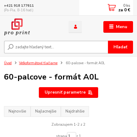
0
ks
+421 918 177611
za
0 €
(Po-Pia, 8-16 hod.)
Menu
Hľadať
Úvod
Veľkoformátové tlačiarne
60-palcove - formát A0L
60-palcove - formát A0L
Upresniť parametre
Najnovšie
Najlacnejšie
Najdrahšie
Zobrazujem 1-2 z 2
strana
z 1