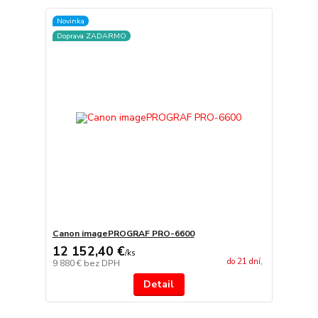
Novinka
Doprava ZADARMO
Canon imagePROGRAF PRO-6600
12 152,40 €
/
ks
do 21 dní,
9 880 €
bez DPH
Detail