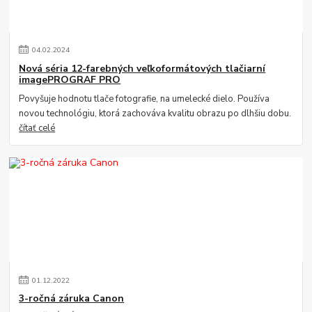
04
.
02
.
2024
Nová séria 12-farebných veľkoformátových tlačiarní
imagePROGRAF PRO
Povyšuje hodnotu tlače fotografie, na umelecké dielo. Používa
novou technológiu, ktorá zachováva kvalitu obrazu po dlhšiu dobu.
čítať celé
01
.
12
.
2022
3-ročná záruka Canon