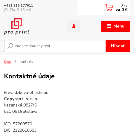
0
ks
+421 918 177611
za
0 €
(Po-Pia, 8-16 hod.)
Menu
Hľadať
Úvod
Kontakty
Kontaktné údaje
Prevadzkovateľ eshopu:
Copyrent, s. r. o.
Kazanská 9827/5,
821 06 Bratislava
IČO: 57209570
DIČ: 2122616683