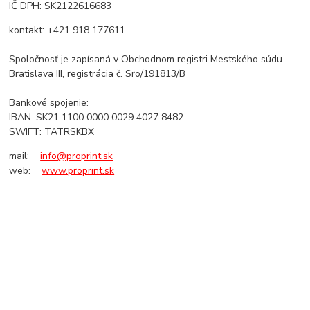
IČ DPH: SK2122616683
kontakt: +421 918 177611
Spoločnosť je zapísaná v Obchodnom registri Mestského súdu
Bratislava III, registrácia č. Sro/191813/B
Bankové spojenie:
IBAN: SK21 1100 0000 0029 4027 8482
SWIFT: TATRSKBX
mail:
info@proprint.sk
web:
www.proprint.sk