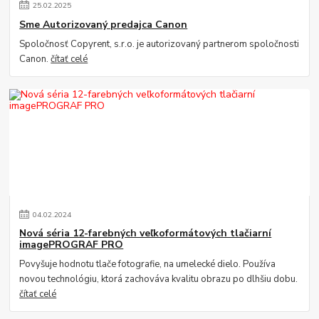
25
.
02
.
2025
Sme Autorizovaný predajca Canon
Spoločnosť Copyrent, s.r.o. je autorizovaný partnerom spoločnosti
Canon.
čítať celé
04
.
02
.
2024
Nová séria 12-farebných veľkoformátových tlačiarní
imagePROGRAF PRO
Povyšuje hodnotu tlače fotografie, na umelecké dielo. Používa
novou technológiu, ktorá zachováva kvalitu obrazu po dlhšiu dobu.
čítať celé