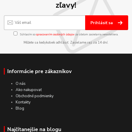
zľavy!
Prihlásiť sa
Súhlasím so
spracovaním osobných údajov
za účelom zasielania newslettera.
Môžete sa kedykoľvek odhlásiť. Zasielame raz za 14 dní.
Informácie pre zákazníkov
O nás
Ako nakupovať
Obchodné podmienky
Kontakty
Blog
Najčítanejšie na blogu