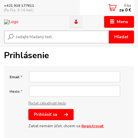
0
ks
+421 918 177611
za
0 €
(Po-Pia, 8-16 hod.)
Menu
Hľadať
Prihlásenie
Email
*
Heslo
*
Poslať zabudnuté heslo
Prihlásiť sa
Zatiaľ nemám účet, chcem sa
Registrovať