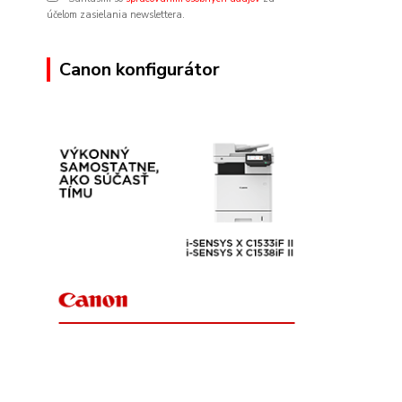
účelom zasielania newslettera.
Canon konfigurátor