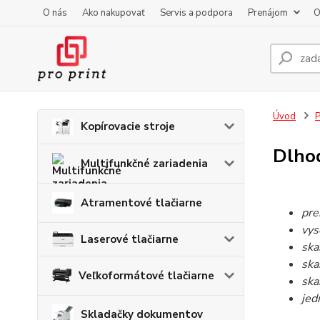
O nás
Ako nakupovať
Servis a podpora
Prenájom
O
Úvod
P
Kopírovacie stroje
Dlho
Multifunkčné zariadenia
Atramentové tlačiarne
pre
vys
Laserové tlačiarne
ska
ska
Veľkoformátové tlačiarne
ska
jed
Skladačky dokumentov