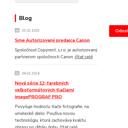
Blog
25.02.2025
Sme Autorizovaný predajca Canon
Spoločnosť Copyrent, s.r.o. je autorizovaný
partnerom spoločnosti Canon.
čítať celé
04.02.2024
Nová séria 12-farebných
veľkoformátových tlačiarní
imagePROGRAF PRO
Povyšuje hodnotu tlače fotografie, na
umelecké dielo. Používa novou
technológiu, ktorá zachováva kvalitu
obrazu po dlhšiu dobu.
čítať celé