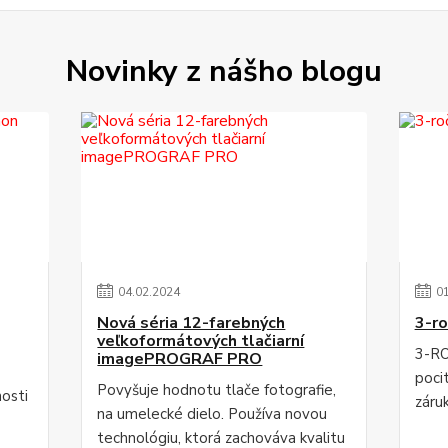
Novinky z nášho blogu
04
.
02
.
2024
0
Nová séria 12-farebných
3-ro
veľkoformátových tlačiarní
3-RO
imagePROGRAF PRO
poci
Povyšuje hodnotu tlače fotografie,
osti
záru
na umelecké dielo. Používa novou
technológiu, ktorá zachováva kvalitu