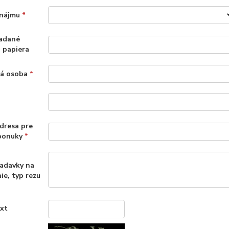
enájmu
*
adané
 papiera
ná osoba
*
dresa pre
 ponuky
*
iadavky na
ie, typ rezu
ext
*