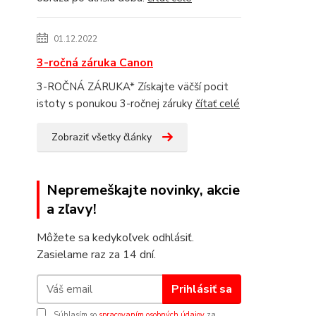
01.12.2022
3-ročná záruka Canon
3-ROČNÁ ZÁRUKA* Získajte väčší pocit
istoty s ponukou 3-ročnej záruky
čítať celé
Zobraziť všetky články
Nepremeškajte novinky, akcie
a zľavy!
Môžete sa kedykoľvek odhlásiť.
Zasielame raz za 14 dní.
Prihlásiť sa
Súhlasím so
spracovaním osobných údajov
za