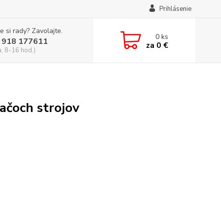
Prihlásenie
e si rady? Zavolajte.
0
ks
 918 177611
za
0 €
a, 8-16 hod.)
ačoch strojov