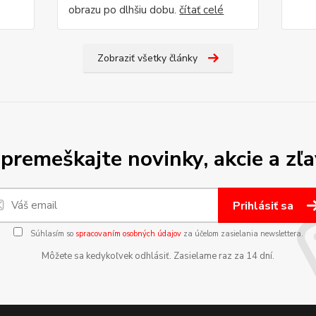
obrazu po dlhšiu dobu.
čítať celé
Zobraziť všetky články
premeškajte novinky, akcie a zľa
Prihlásiť sa
Súhlasím so
spracovaním osobných údajov
za účelom zasielania newslettera.
Môžete sa kedykoľvek odhlásiť. Zasielame raz za 14 dní.