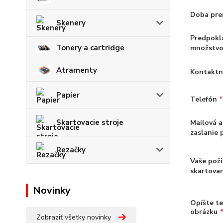
Doba pr
Skenery
Predpokl
Tonery a cartridge
množstvo
Atramenty
Kontakt
Papier
Telefón
*
Skartovacie stroje
Mailová a
zaslanie
Rezačky
Vaše pož
skartovan
Novinky
Opíšte t
obrázku
Zobraziť všetky novinky