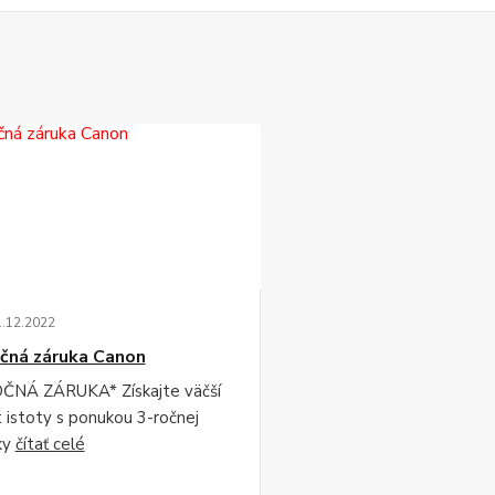
1
.
12
.
2022
čná záruka Canon
ČNÁ ZÁRUKA* Získajte väčší
t istoty s ponukou 3-ročnej
ky
čítať celé