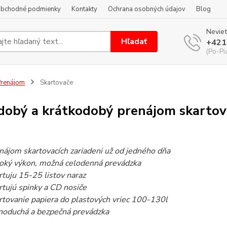
bchodné podmienky
Kontakty
Ochrana osobných údajov
Blog
Neviet
Hľadať
+421
(Po-Pi
renájom
Skartovače
dobý a krátkodobý prenájom skartov
nájom skartovacích zariadeni už od jedného dňa
oký výkon, možná celodenná prevádzka
rtuju 15-25 listov naraz
rtujú spinky a CD nosiče
rtovanie papiera do plastových vriec 100-130l
noduchá a bezpečná prevádzka