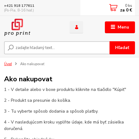
0
ks
+421 918 177611
za
0 €
(Po-Pia, 8-16 hod.)
Menu
Hľadať
Úvod
Ako nakupovať
Ako nakupovat
1 - V detaile alebo v boxe produktu kliknite na tlačidlo "Kúpiť"
2 - Produkt sa presunie do košíka.
3 - Tu vyberte spôsob dodania a spôsob platby.
4 - V nasledujúcom kroku vyplňte údaje, kde má byť zásielka
doručená.