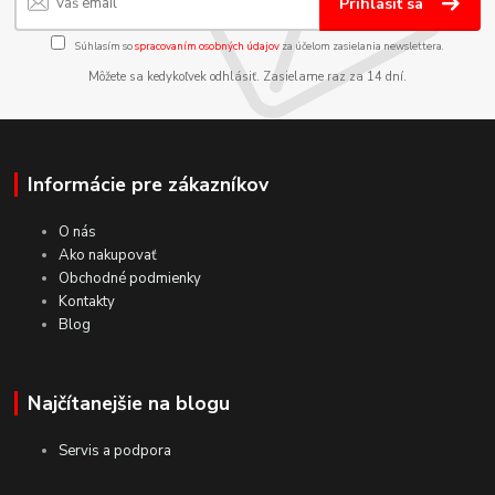
Prihlásiť sa
Súhlasím so
spracovaním osobných údajov
za účelom zasielania newslettera.
Môžete sa kedykoľvek odhlásiť. Zasielame raz za 14 dní.
Informácie pre zákazníkov
O nás
Ako nakupovať
Obchodné podmienky
Kontakty
Blog
Najčítanejšie na blogu
Servis a podpora