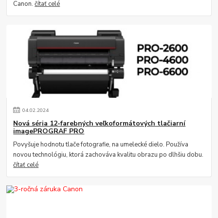
Canon.
čítať celé
04
.
02
.
2024
Nová séria 12-farebných veľkoformátových tlačiarní
imagePROGRAF PRO
Povyšuje hodnotu tlače fotografie, na umelecké dielo. Používa
novou technológiu, ktorá zachováva kvalitu obrazu po dlhšiu dobu.
čítať celé