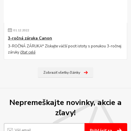
01
.
12
.
2022
3-ročná záruka Canon
3-ROČNÁ ZÁRUKA* Získajte väčší pocit istoty s ponukou 3-ročnej
záruky
čítať celé
Zobraziť všetky články
Nepremeškajte novinky, akcie a
zľavy!
Prihlásiť sa