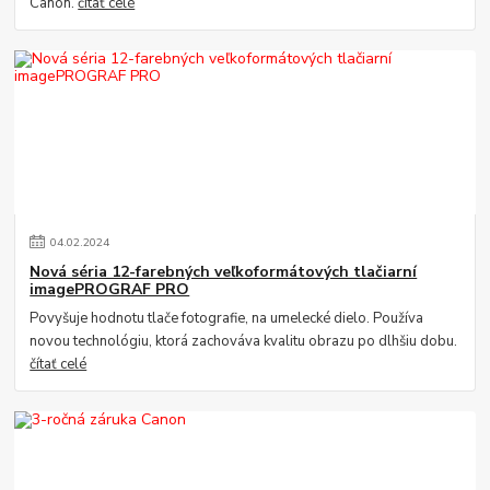
Canon.
čítať celé
04
.
02
.
2024
Nová séria 12-farebných veľkoformátových tlačiarní
imagePROGRAF PRO
Povyšuje hodnotu tlače fotografie, na umelecké dielo. Používa
novou technológiu, ktorá zachováva kvalitu obrazu po dlhšiu dobu.
čítať celé