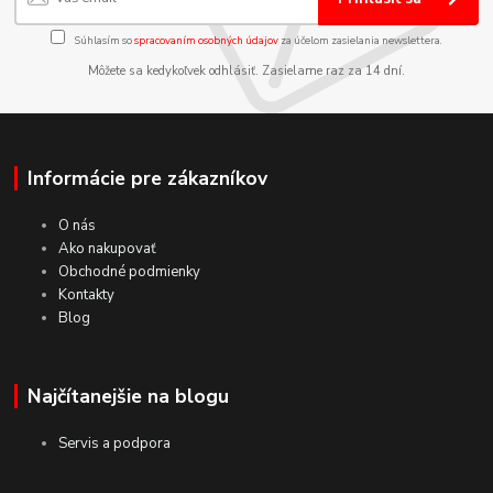
Súhlasím so
spracovaním osobných údajov
za účelom zasielania newslettera.
Môžete sa kedykoľvek odhlásiť. Zasielame raz za 14 dní.
Informácie pre zákazníkov
O nás
Ako nakupovať
Obchodné podmienky
Kontakty
Blog
Najčítanejšie na blogu
Servis a podpora