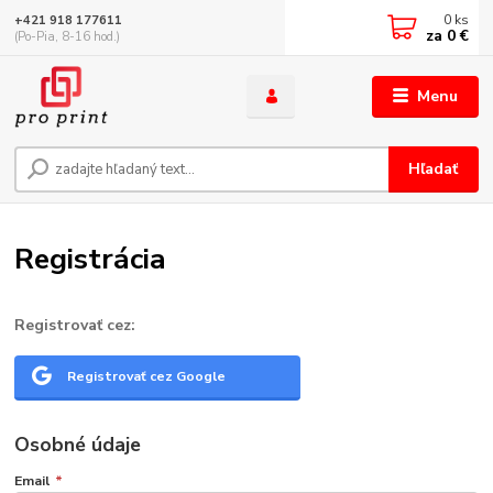
0
ks
+421 918 177611
za
0 €
(Po-Pia, 8-16 hod.)
Menu
Hľadať
Registrácia
Registrovať cez:
Registrovať cez Google
Osobné údaje
Email
*