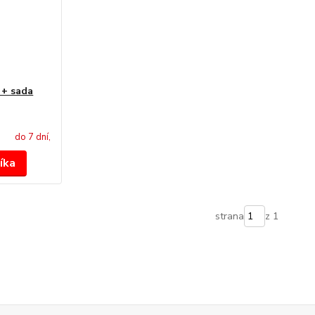
+ sada
do 7 dní,
íka
strana
z 1