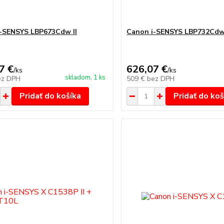
-SENSYS LBP673Cdw II
Canon i-SENSYS LBP732Cd
7 €
626,07 €
/
ks
/
ks
skladom, 1 ks
ez DPH
509 €
bez DPH
Pridať do košíka
Pridať do koš