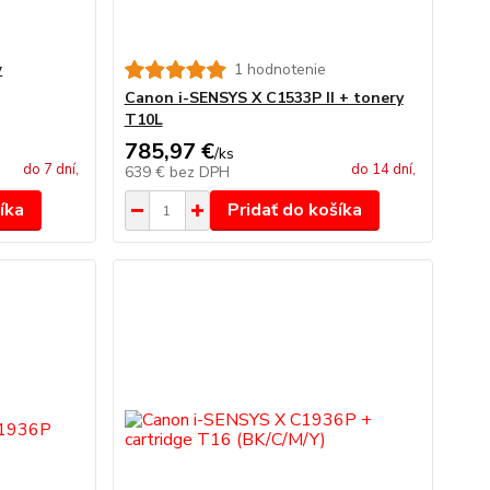
w
1 hodnotenie
Canon i-SENSYS X C1533P II + tonery
T10L
785,97 €
/
ks
do 7 dní,
do 14 dní,
639 €
bez DPH
íka
Pridať do košíka