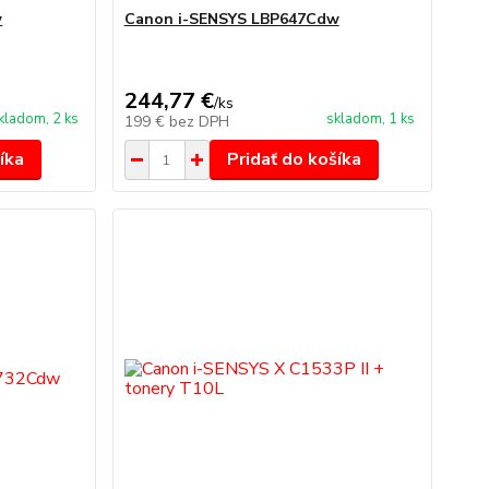
w
Canon i-SENSYS LBP647Cdw
244,77 €
/
ks
kladom, 2 ks
skladom, 1 ks
199 €
bez DPH
íka
Pridať do košíka