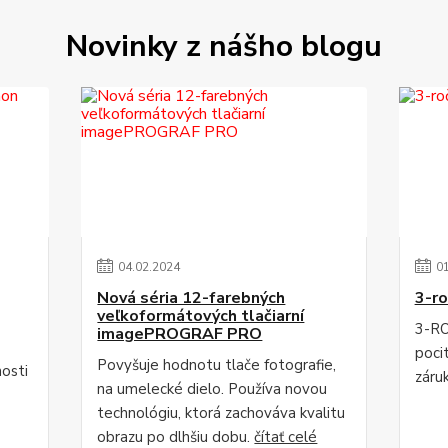
Novinky z nášho blogu
04
.
02
.
2024
0
Nová séria 12-farebných
3-ro
veľkoformátových tlačiarní
3-RO
imagePROGRAF PRO
poci
Povyšuje hodnotu tlače fotografie,
osti
záru
na umelecké dielo. Používa novou
technológiu, ktorá zachováva kvalitu
obrazu po dlhšiu dobu.
čítať celé