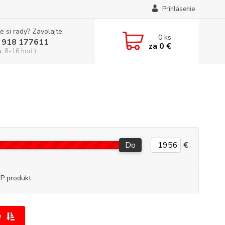
Prihlásenie
e si rady? Zavolajte.
0
ks
 918 177611
za
0 €
a, 8-16 hod.)
Do
€
P produkt
e