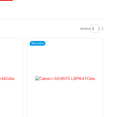
strana
z 1
Novinka