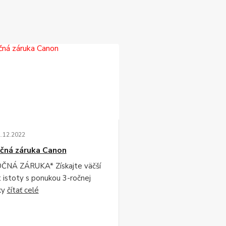
1
.
12
.
2022
čná záruka Canon
ČNÁ ZÁRUKA* Získajte väčší
t istoty s ponukou 3-ročnej
ky
čítať celé