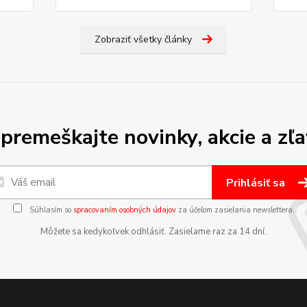
Zobraziť všetky články
premeškajte novinky, akcie a zľa
Prihlásiť sa
Súhlasím so
spracovaním osobných údajov
za účelom zasielania newslettera.
Môžete sa kedykoľvek odhlásiť. Zasielame raz za 14 dní.