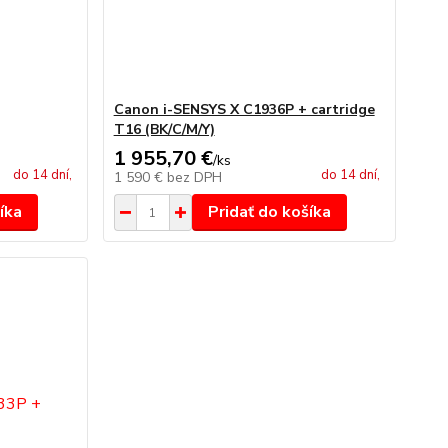
Canon i-SENSYS X C1936P + cartridge
T16 (BK/C/M/Y)
1 955,70 €
/
ks
do 14 dní,
do 14 dní,
1 590 €
bez DPH
íka
Pridať do košíka