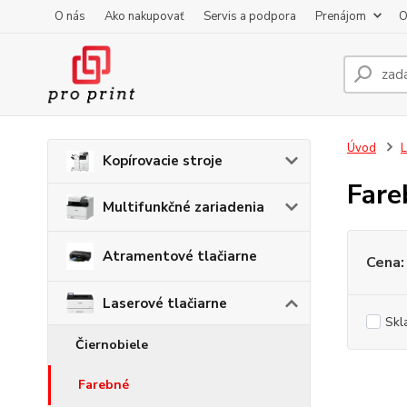
O nás
Ako nakupovať
Servis a podpora
Prenájom
O
Úvod
L
Kopírovacie stroje
Fare
Multifunkčné zariadenia
Atramentové tlačiarne
Cena:
Laserové tlačiarne
Skl
Čiernobiele
Farebné