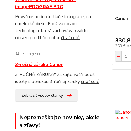
imagePROGRAF PRO
Povyšuje hodnotu tlače fotografie, na
Canon i
umelecké dielo. Používa novou
technológiu, ktorá zachováva kvalitu
obrazu po dlhšiu dobu.
čítať celé
330,8
269 €
b
01.12.2022
3-ročná záruka Canon
3-ROČNÁ ZÁRUKA* Získajte väčší pocit
istoty s ponukou 3-ročnej záruky
čítať celé
Zobraziť všetky články
Nepremeškajte novinky, akcie
a zľavy!