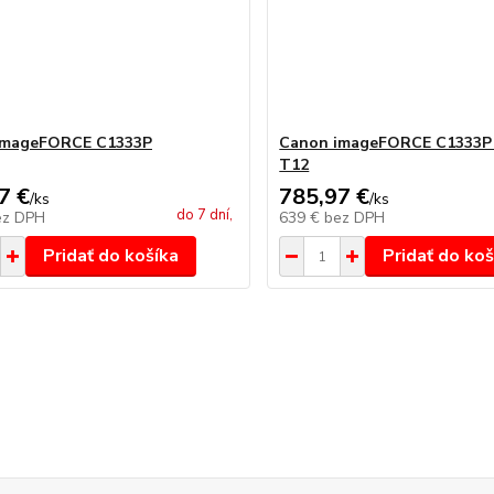
imageFORCE C1333P
Canon imageFORCE C1333P 
T12
7 €
785,97 €
/
ks
/
ks
do 7 dní,
ez DPH
639 €
bez DPH
Pridať do košíka
Pridať do koš