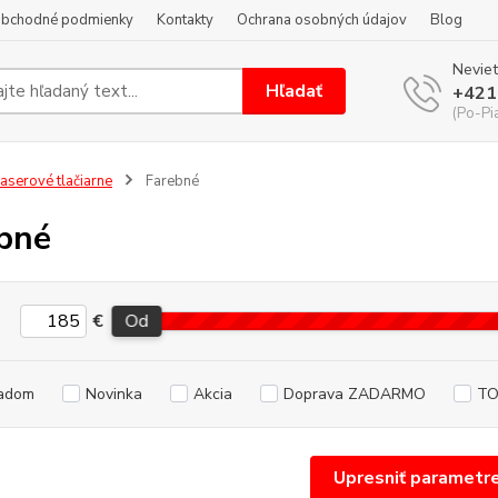
bchodné podmienky
Kontakty
Ochrana osobných údajov
Blog
Neviet
Hľadať
+421
(Po-Pi
aserové tlačiarne
Farebné
bné
€
Od
adom
Novinka
Akcia
Doprava ZADARMO
TO
Upresniť parametr