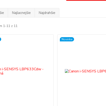
šie
Najlacnejšie
Najdrahšie
m 1-11 z 11
Novinka