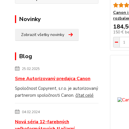
Canon 
Novinky
rozbale
184,5
150 €
b
Zobraziť všetky novinky
Blog
25.02.2025
Sme Autorizovaný predajca Canon
Spoločnosť Copyrent, s.r.o. je autorizovaný
partnerom spoločnosti Canon.
čítať celé
04.02.2024
Nová séria 12-farebných
veľkoformátových tlačiarní