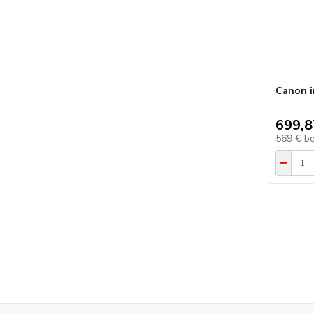
Canon 
699,8
569 €
b