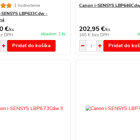
1 hodnotenie
Canon i-SENSYS LBP646Cd
i-SENSYS LBP633Cdw -
ná
0 €
202,95 €
/
ks
/
ks
skladom, 1 ks
s
ez DPH
165 €
bez DPH
Pridať do košíka
Pridať do koš