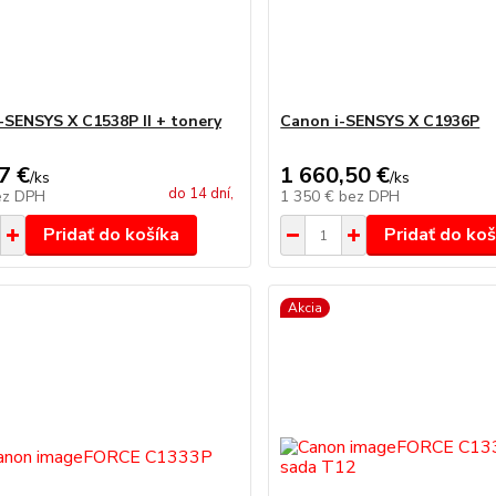
-SENSYS X C1538P II + tonery
Canon i-SENSYS X C1936P
7 €
1 660,50 €
/
ks
/
ks
do 14 dní,
ez DPH
1 350 €
bez DPH
Pridať do košíka
Pridať do koš
Akcia