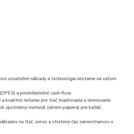
ňovo uznateľné náklady a technológia nestarne na vašom
(OPEX) a predvídateľné cash-flow
 kvalitné riešenie pre tlač, kopírovania a skenovanie
etok spotrebný materiál (okrem papiera) pre každú
ákladov na tlač, servis a stratený čas zamestnancov u