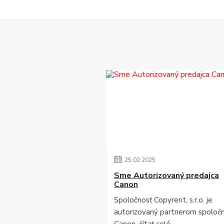
25
.
02
.
2025
Sme Autorizovaný predajca
Canon
Spoločnosť Copyrent, s.r.o. je
autorizovaný partnerom spoločn