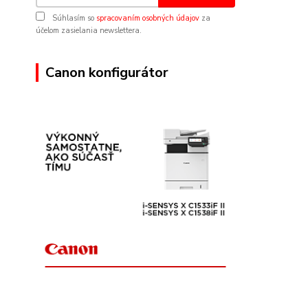
Súhlasím so
spracovaním osobných údajov
za
účelom zasielania newslettera.
Canon konfigurátor