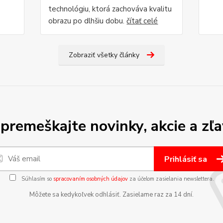
technológiu, ktorá zachováva kvalitu
obrazu po dlhšiu dobu.
čítať celé
Zobraziť všetky články
premeškajte novinky, akcie a zľa
Prihlásiť sa
Súhlasím so
spracovaním osobných údajov
za účelom zasielania newslettera.
Môžete sa kedykoľvek odhlásiť. Zasielame raz za 14 dní.