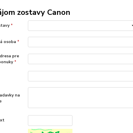
ájom zostavy Canon
stavy
*
ná osoba
*
dresa pre
 ponuky
*
iadavky na
e
ext
*