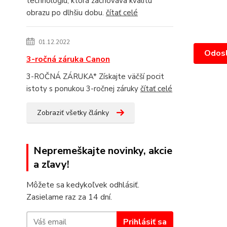
technológiu, ktorá zachováva kvalitu
obrazu po dlhšiu dobu.
čítať celé
01.12.2022
3-ročná záruka Canon
3-ROČNÁ ZÁRUKA* Získajte väčší pocit
istoty s ponukou 3-ročnej záruky
čítať celé
Zobraziť všetky články
Nepremeškajte novinky, akcie
a zľavy!
Môžete sa kedykoľvek odhlásiť.
Zasielame raz za 14 dní.
Prihlásiť sa