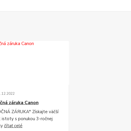
1
.
12
.
2022
čná záruka Canon
ČNÁ ZÁRUKA* Získajte väčší
t istoty s ponukou 3-ročnej
ky
čítať celé