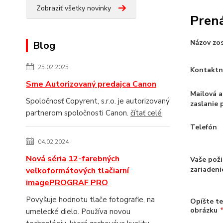
Zobraziť všetky novinky
Pren
Názov zo
Blog
25.02.2025
Kontakt
Sme Autorizovaný predajca Canon
Mailová a
Spoločnosť Copyrent, s.r.o. je autorizovaný
zaslanie
partnerom spoločnosti Canon.
čítať celé
Telefón
04.02.2024
Nová séria 12-farebných
Vaše pož
zariadeni
veľkoformátových tlačiarní
imagePROGRAF PRO
Povyšuje hodnotu tlače fotografie, na
Opíšte t
obrázku
umelecké dielo. Používa novou