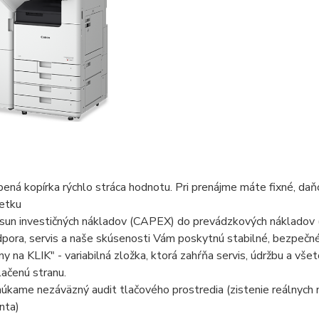
ená kopírka rýchlo stráca hodnotu. Pri prenájme máte fixné, da
etku
sun investičných nákladov (CAPEX) do prevádzkových nákladov 
pora, servis a naše skúsenosti Vám poskytnú stabilné, bezpečné a
ny na KLIK" - variabilná zložka, ktorá zahŕňa servis, údržbu a vš
lačenú stranu.
úkame nezáväzný audit tlačového prostredia (zistenie reálnych n
enta)