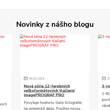
Novinky z nášho blogu
04
.
02
.
2024
0
Nová séria 12-farebných
3-ro
veľkoformátových tlačiarní
3-RO
imagePROGRAF PRO
poci
Povyšuje hodnotu tlače fotografie,
osti
záru
na umelecké dielo. Používa novou