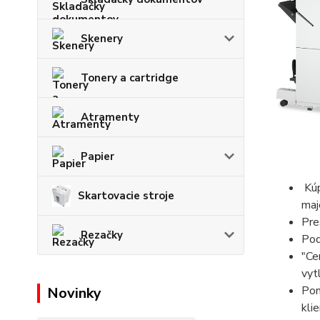
Skenery
Tonery a cartridge
Atramenty
Papier
Kúp
Skartovacie stroje
maj
Pre
Rezačky
Pod
"Ce
vyt
Pon
Novinky
kli