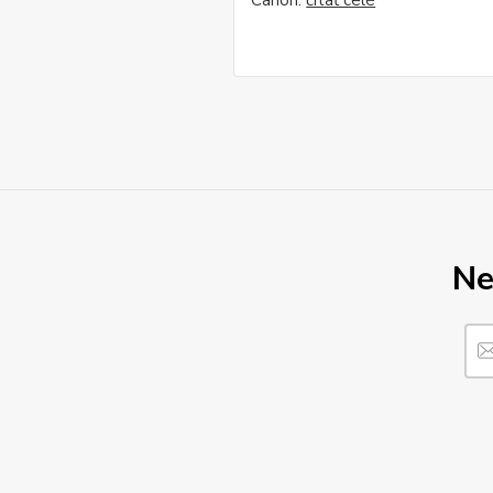
Canon.
čítať celé
Ne