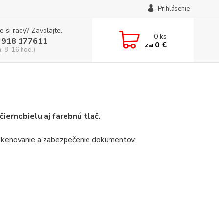
Prihlásenie
e si rady? Zavolajte.
0
ks
 918 177611
za
0 €
a, 8-16 hod.)
iernobielu aj farebnú tlač.
a, skenovanie a zabezpečenie dokumentov.