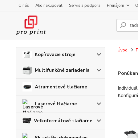
O nás
Ako nakupovať
Servis a podpora
Prenájom
O
Úvod
P
Kopírovacie stroje
Multifunkčné zariadenia
Ponúkame
Atramentové tlačiarne
Individuá
Konfigurá
Laserové tlačiarne
Veľkoformátové tlačiarne
Skladačky dokumentov