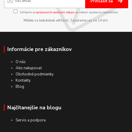
Prihlásiť sa
Súhlasím so
spracovaním osobných údajov
za účelom zasielania newslettera.
Môžete sa kedykoľvek odhlásiť. Zasielame raz za 14 dní.
Informácie pre zákazníkov
O nás
Ako nakupovať
Obchodné podmienky
Kontakty
Blog
Najčítanejšie na blogu
Servis a podpora