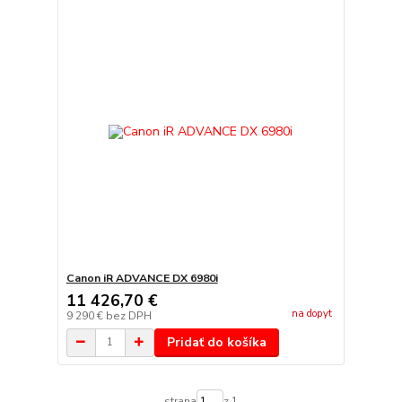
Canon iR ADVANCE DX 6980i
11 426,70 €
na dopyt
9 290 €
bez DPH
Pridať do košíka
strana
z 1