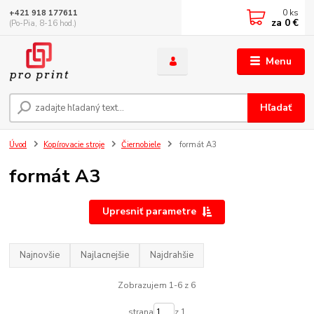
0
ks
+421 918 177611
za
0 €
(Po-Pia, 8-16 hod.)
Menu
Hľadať
Úvod
Kopírovacie stroje
Čiernobiele
formát A3
formát A3
Upresniť parametre
Najnovšie
Najlacnejšie
Najdrahšie
Zobrazujem 1-6 z 6
strana
z 1