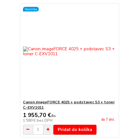
Novinka
Canon imageFORCE 4025 + podstavec S3 + toner
C-EXV1011
1 955,70 €
/
ks
do 7 dní,
1 590 €
bez DPH
Pridať do košíka