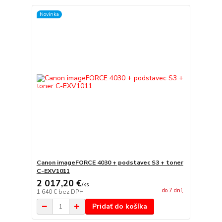
Novinka
Canon imageFORCE 4030 + podstavec S3 + toner
C-EXV1011
2 017,20 €
/
ks
do 7 dní,
1 640 €
bez DPH
Pridať do košíka