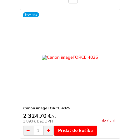
Novinka
Canon imageFORCE 4025
2 324,70 €
/
ks
do 7 dní,
1 890 €
bez DPH
Pridať do košíka