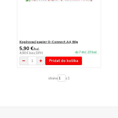
Kopírovací papier Q-Connect A4, 80g
5,90 €
/
bal.
do 7 dní, 20 bal.
4,80 €
bez DPH
Pridať do košíka
strana
z 1