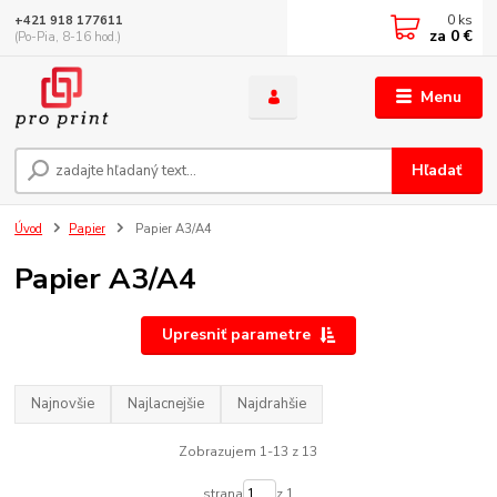
0
ks
+421 918 177611
za
0 €
(Po-Pia, 8-16 hod.)
Menu
Hľadať
Úvod
Papier
Papier A3/A4
Papier A3/A4
Upresniť parametre
Najnovšie
Najlacnejšie
Najdrahšie
Zobrazujem 1-13 z 13
strana
z 1