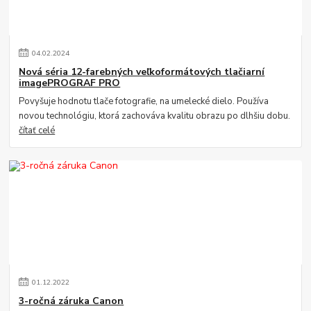
04
.
02
.
2024
Nová séria 12-farebných veľkoformátových tlačiarní
imagePROGRAF PRO
Povyšuje hodnotu tlače fotografie, na umelecké dielo. Používa
novou technológiu, ktorá zachováva kvalitu obrazu po dlhšiu dobu.
čítať celé
01
.
12
.
2022
3-ročná záruka Canon