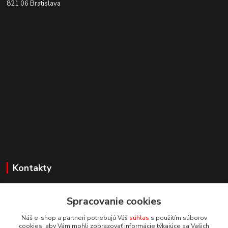
821 06 Bratislava
Kontakty
Zákaznícka podpora
+421 918 177611
Spracovanie cookies
(Po-Pia, 8-16 hod.)
Náš e-shop a partneri potrebujú Váš
súhlas
s použitím súborov
cookies, aby Vám mohli zobrazovať informácie týkajúce sa Vašich