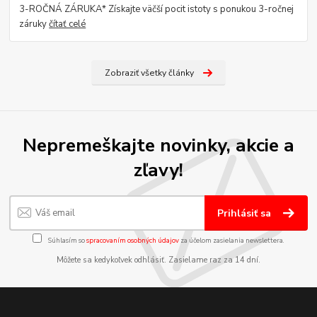
3-ROČNÁ ZÁRUKA* Získajte väčší pocit istoty s ponukou 3-ročnej
záruky
čítať celé
Zobraziť všetky články
Nepremeškajte novinky, akcie a
zľavy!
Prihlásiť sa
Súhlasím so
spracovaním osobných údajov
za účelom zasielania newslettera.
Môžete sa kedykoľvek odhlásiť. Zasielame raz za 14 dní.