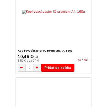
Kopírovací papier IQ premium A4, 160g
10,46 €
/
bal.
do 7 dní,
8,50 €
bez DPH
Pridať do košíka