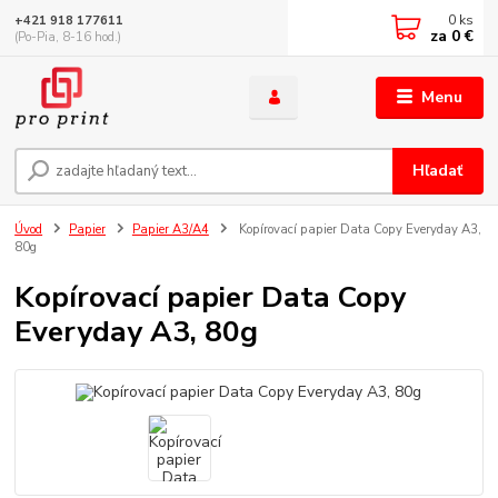
0
ks
+421 918 177611
za
0 €
(Po-Pia, 8-16 hod.)
Menu
Hľadať
Úvod
Papier
Papier A3/A4
Kopírovací papier Data Copy Everyday A3,
80g
Kopírovací papier Data Copy
Everyday A3, 80g