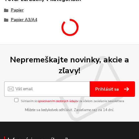
Papier
Papier A3/A4
Nepremeškajte novinky, akcie a
zľavy!
Prihlásiť sa
Súhlasím so
spracovaním osobných údajov
za účelom zasielania newslettera.
Môžete sa kedykoľvek odhlásiť. Zasielame raz za 14 dní.