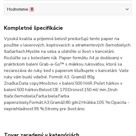
Hodnotenie
0
Kompletné špecifikácie
Vysoká kvalita a príjemná belosť predurčujú tento papier na
použitie v laserových, kopírovacích a atramentových čiernobielych
tlačiarňach.Myslite na seba a uľahčite si život v kancelárii.
Rozlúčte sa s bolesťami rúk. Papier formátu A4 je dodávaný v
praktickom balení Grab-a-Go™ s mäkkou rukoväťou, ktorá sa
nezarezáva do ruky, keď s papierom kľučkujete v kancelárii. Vaše
ruky vám budú vďačné. Formát A3. Gramáž 80g.
Značka:Data copy;Množstvo v balení:500 HAR.;Počet hárkov v
balení:500 hárkov;Belosť:CIE 170;Drsnosť:150 ml/ min.;Druh
tlače:čiernobiela;Farba:biela;Farba
papiera:biely;Formát:A3;Gramáž:80 g/m2;Hrúbka:105 ?m;Opacita -
nepriehľadnosť:95 %;Stromy pre život:áno;
Tovar zaradený v kategóriách