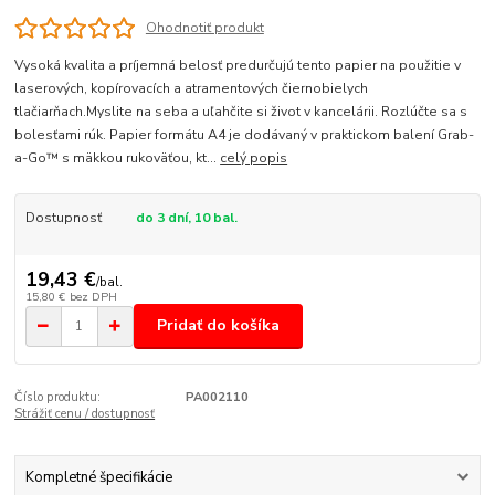
Ohodnotiť produkt
Vysoká kvalita a príjemná belosť predurčujú tento papier na použitie v
laserových, kopírovacích a atramentových čiernobielych
tlačiarňach.Myslite na seba a uľahčite si život v kancelárii. Rozlúčte sa s
bolesťami rúk. Papier formátu A4 je dodávaný v praktickom balení Grab-
a-Go™ s mäkkou rukoväťou, kt...
celý popis
Dostupnosť
do 3 dní, 10 bal.
19,43 €
/
bal.
15,80 €
bez DPH
Pridať do košíka
Číslo produktu:
PA002110
Strážiť cenu / dostupnosť
Kompletné špecifikácie