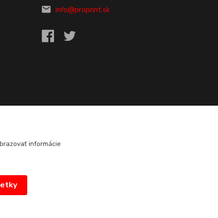
info@proprint.sk
brazovať informácie
šetky