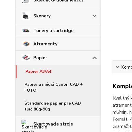
Skenery
Tonery a cartridge
Atramenty
Papier
Kompl
Papier A3/A4
Papier a médiá Canon CAD +
Komple
FOTO
Kvalitný 
Štandardné papier pre CAD
atramento
tlač 80g-90g
ml/min., 
Formát: 
Skartovacie stroje
Gramáž: 