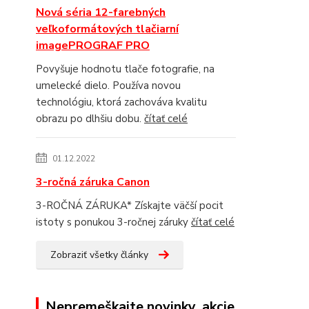
Nová séria 12-farebných
veľkoformátových tlačiarní
imagePROGRAF PRO
Povyšuje hodnotu tlače fotografie, na
umelecké dielo. Používa novou
technológiu, ktorá zachováva kvalitu
obrazu po dlhšiu dobu.
čítať celé
01.12.2022
3-ročná záruka Canon
3-ROČNÁ ZÁRUKA* Získajte väčší pocit
istoty s ponukou 3-ročnej záruky
čítať celé
Zobraziť všetky články
Nepremeškajte novinky, akcie