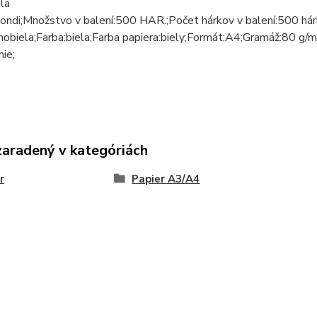
ela
ondi;Množstvo v balení:500 HAR.;Počet hárkov v balení:500 hár
rnobiela;Farba:biela;Farba papiera:biely;Formát:A4;Gramáž:80 
nie;
zaradený v kategóriách
r
Papier A3/A4