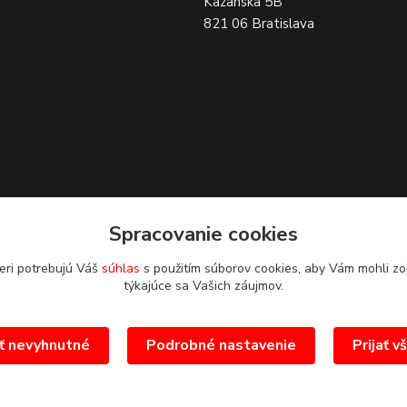
Kazanska 5B
821 06 Bratislava
Spracovanie cookies
eri potrebujú Váš
súhlas
s použitím súborov cookies, aby Vám mohli zo
týkajúce sa Vašich záujmov.
ať nevyhnutné
Podrobné nastavenie
Prijať v