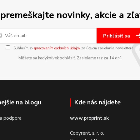
premeškajte novinky, akcie a zľa
Prihlásiť sa
Súhlasím so
spracovaním osobných údajov
za účelom zasielania newslettera.
Môžete sa kedykoľvek odhlásiť. Zasielame raz za 14 dní.
nejšie na blogu
Kde nás nájdete
 a podpora
www.proprint.sk
Copyrent, s. r. o.