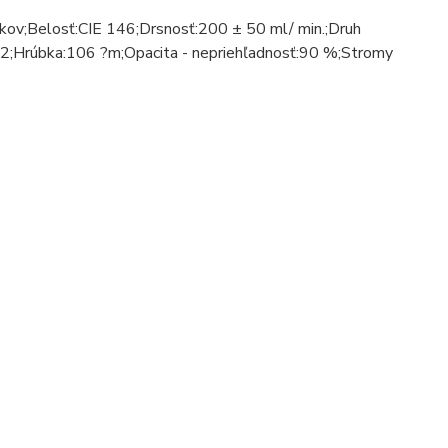
kov;Belosť:CIE 146;Drsnosť:200 ± 50 ml/ min.;Druh
g/m2;Hrúbka:106 ?m;Opacita - nepriehľadnosť:90 %;Stromy