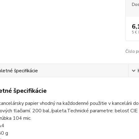
Dos
6,
5 €
Číslo p
etné špecifikácie
tné špecifikácie
kancelársky papier vhodný na každodenné použitie v kancelárii do l
vých tlačiarní. 200 bal./paleta.Technické parametre: belosť CI
hrúbka 104 mic.
A4
80 g