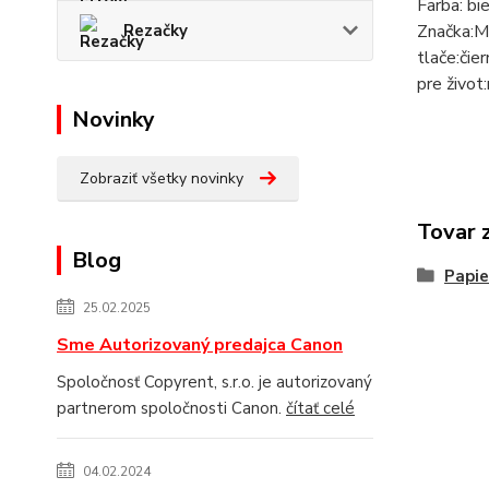
Farba: bi
Rezačky
Značka:M
tlače:čie
pre život:
Novinky
Zobraziť všetky novinky
Tovar 
Blog
Papie
25.02.2025
Sme Autorizovaný predajca Canon
Spoločnosť Copyrent, s.r.o. je autorizovaný
partnerom spoločnosti Canon.
čítať celé
04.02.2024