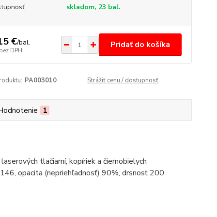
tupnosť
skladom, 23 bal.
15 €
/
bal.
Pridať do košíka
bez DPH
roduktu:
PA003010
Strážiť cenu / dostupnosť
Hodnotenie
1
aserových tlačiarní, kopíriek a čiernobielych
E 146, opacita (nepriehľadnosť) 90%, drsnosť 200