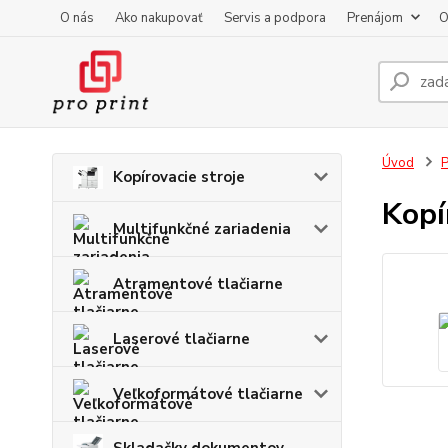
O nás
Ako nakupovať
Servis a podpora
Prenájom
O
Úvod
P
Kopírovacie stroje
Kopí
Multifunkčné zariadenia
Atramentové tlačiarne
Laserové tlačiarne
Veľkoformátové tlačiarne
Skladačky dokumentov