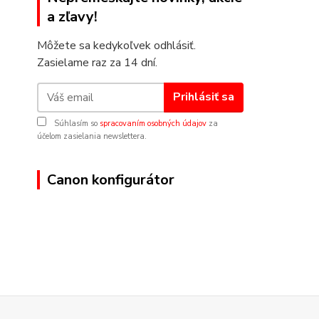
a zľavy!
Môžete sa kedykoľvek odhlásiť.
Zasielame raz za 14 dní.
Prihlásiť sa
Súhlasím so
spracovaním osobných údajov
za
účelom zasielania newslettera.
Canon konfigurátor