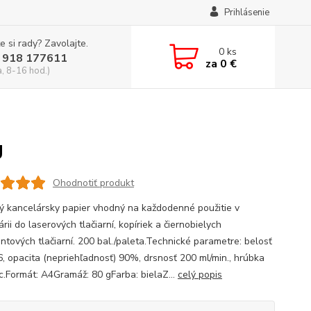
Prihlásenie
e si rady? Zavolajte.
0
ks
 918 177611
za
0 €
a, 8-16 hod.)
g
Ohodnotiť produkt
ný kancelársky papier vhodný na každodenné použitie v
rii do laserových tlačiarní, kopíriek a čiernobielych
ntových tlačiarní. 200 bal./paleta.Technické parametre: belosť
6, opacita (nepriehľadnosť) 90%, drsnosť 200 ml/min., hrúbka
c.Formát: A4Gramáž: 80 gFarba: bielaZ...
celý popis