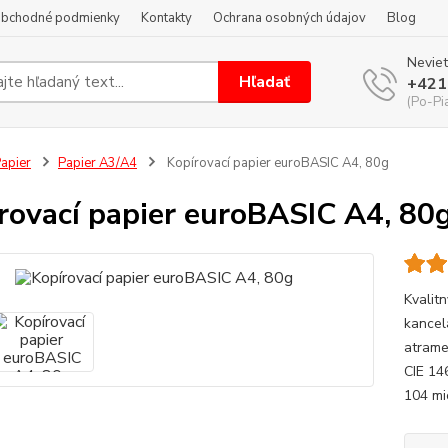
bchodné podmienky
Kontakty
Ochrana osobných údajov
Blog
Neviet
Hľadať
+421
(Po-Pi
apier
Papier A3/A4
Kopírovací papier euroBASIC A4, 80g
rovací papier euroBASIC A4, 80
Kvalit
kancelá
atrame
CIE 14
104 mi