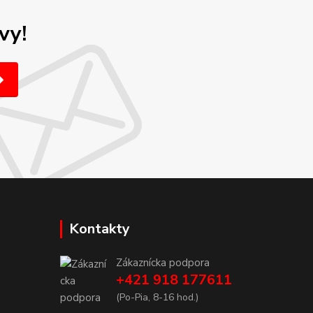
vy!
Kontakty
Zákaznícka podpora
+421 918 177611
(Po-Pia, 8-16 hod.)