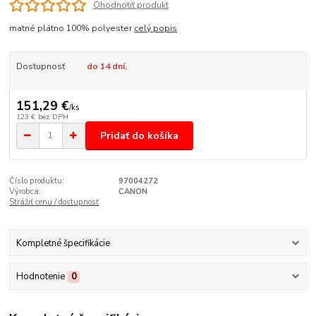
Ohodnotiť produkt
matné plátno 100% polyester
celý popis
Dostupnosť
do 14 dní,
151,29 €
/
ks
123 €
bez DPH
Pridať do košíka
Číslo produktu:
97004272
Výrobca:
CANON
Strážiť cenu / dostupnosť
Kompletné špecifikácie
Hodnotenie
0