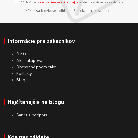
Súhlasím so
spracovaním osobných údajov
za účelom zasielania newslettera.
Môžete sa kedykoľvek odhlásiť. Zasielame raz za 14 dní.
Informácie pre zákazníkov
O nás
Ako nakupovať
Obchodné podmienky
Kontakty
Blog
Najčítanejšie na blogu
Servis a podpora
Kde nás nájdete