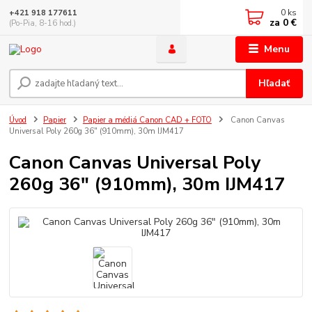
0
ks
+421 918 177611
za
0 €
(Po-Pia, 8-16 hod.)
Menu
Hľadať
Úvod
Papier
Papier a médiá Canon CAD + FOTO
Canon Canvas
Universal Poly 260g 36" (910mm), 30m IJM417
Canon Canvas Universal Poly
260g 36" (910mm), 30m IJM417