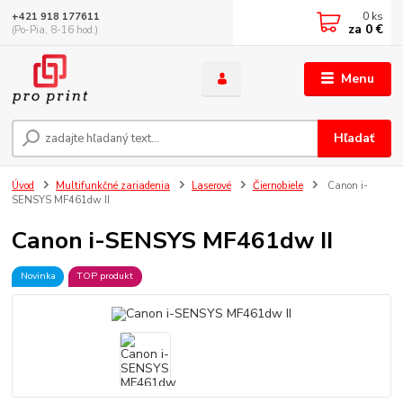
0
ks
+421 918 177611
za
0 €
(Po-Pia, 8-16 hod.)
Menu
Hľadať
Úvod
Multifunkčné zariadenia
Laserové
Čiernobiele
Canon i-
SENSYS MF461dw II
Canon i-SENSYS MF461dw II
Novinka
TOP produkt