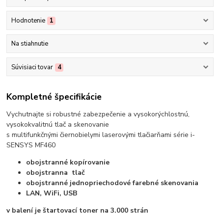
Hodnotenie
1
Na stiahnutie
Súvisiaci tovar
4
Kompletné špecifikácie
Vychutnajte si robustné zabezpečenie a vysokorýchlostnú,
vysokokvalitnú tlač a skenovanie
s multifunkčnými čiernobielymi laserovými tlačiarňami série i-
SENSYS MF460
obojstranné kopírovanie
obojstranna tlač
obojstranné jednopriechodové farebné skenovania
LAN, WiFi, USB
v balení je štartovací toner na 3.000 strán