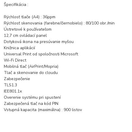
Špecifikácia :
Rýchlosť tlače (A4) : 36ppm
Rýchlosť skenovania (farebne/čiernobielo) : 80/100 obr./min
Ústretové k používateľom
12,7 cm ovládací panel
Dotyková ikona na presúvanie myšou
Knižnica aplikácií
Universal Print od spoločnosti Microsoft
Wi-Fi Direct
Mobilná tlač (AirPrint/Mopria)
Tlač a skenovanie do cloudu
Zabezpečenie
TLS1.3
IEE801.1x
Overenie systému pri spustení
Zabezpečená tlač na kód PIN
Vstupná kapacita (maximálna) : 900 listov