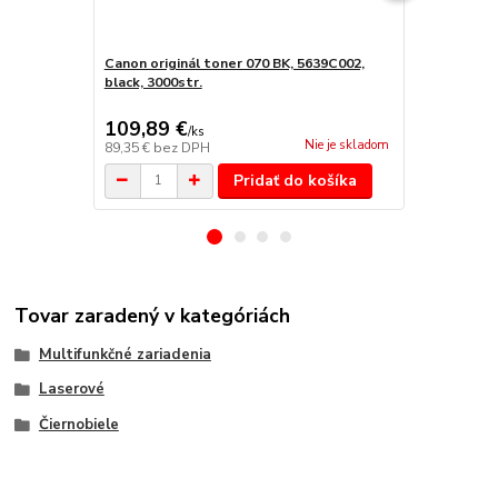
Canon originál toner 070 BK, 5639C002,
Canon origin
black, 3000str.
black, 3000s
109,89 €
93,02 €
/
ks
/
k
Nie je skladom
89,35 €
bez DPH
75,63 €
bez 
Pridať do košíka
Tovar zaradený v kategóriách
Multifunkčné zariadenia
Laserové
Čiernobiele