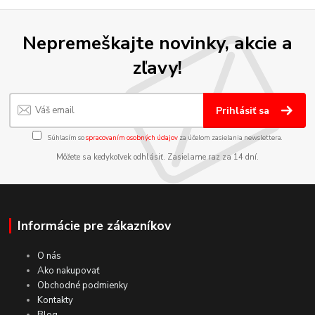
Nepremeškajte novinky, akcie a
zľavy!
Prihlásiť sa
Súhlasím so
spracovaním osobných údajov
za účelom zasielania newslettera.
Môžete sa kedykoľvek odhlásiť. Zasielame raz za 14 dní.
Informácie pre zákazníkov
O nás
Ako nakupovať
Obchodné podmienky
Kontakty