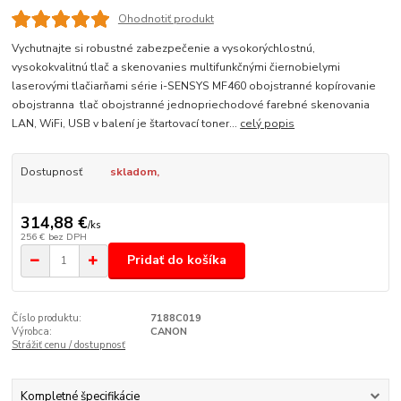
Ohodnotiť produkt
Vychutnajte si robustné zabezpečenie a vysokorýchlostnú,
vysokokvalitnú tlač a skenovanies multifunkčnými čiernobielymi
laserovými tlačiarňami série i-SENSYS MF460 obojstranné kopírovanie
obojstranna tlač obojstranné jednopriechodové farebné skenovania
LAN, WiFi, USB v balení je štartovací toner...
celý popis
Dostupnosť
skladom,
314,88 €
/
ks
256 €
bez DPH
Pridať do košíka
Číslo produktu:
7188C019
Výrobca:
CANON
Strážiť cenu / dostupnosť
Kompletné špecifikácie