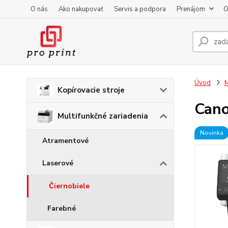
O nás
Ako nakupovať
Servis a podpora
Prenájom
O
Úvod
M
Kopírovacie stroje
Cano
Multifunkčné zariadenia
Novinka
Atramentové
Laserové
Čiernobiele
Farebné