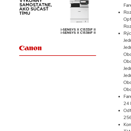
Far
Roz
Opt
Roz
Rýc
Jed
Jed
Obo
Obo
Jed
Jed
Obo
Obo
Far
24 
Odt
256
Kom