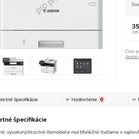
Dos
35
285
Číslo p
Strážiť
etné špecifikácie
Hodnotenie
0
tné špecifikácie
, vysokorýchlostné čiernobiele multifunkčné tlačiarne s najnovší