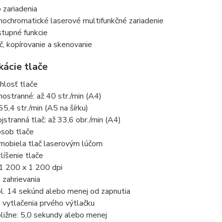
 zariadenia
ochromatické laserové multifunkčné zariadenie
tupné funkcie
č, kopírovanie a skenovanie
kácie tlače
hlosť tlače
nostranné: až 40 str./min (A4)
65,4 str./min (A5 na šírku)
jstranná tlač: až 33,6 obr./min (A4)
sob tlače
rnobiela tlač laserovým lúčom
líšenie tlače
1 200 x 1 200 dpi
 zahrievania
bl. 14 sekúnd alebo menej od zapnutia
 vytlačenia prvého výtlačku
bližne: 5,0 sekundy alebo menej