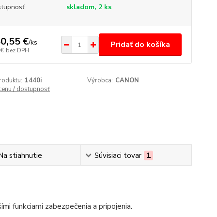
tupnosť
skladom, 2 ks
0,55 €
/
ks
Pridať do košíka
 €
bez DPH
roduktu:
1440i
Výrobca:
CANON
 cenu / dostupnosť
Na stiahnutie
Súvisiaci tovar
1
mi funkciami zabezpečenia a pripojenia.