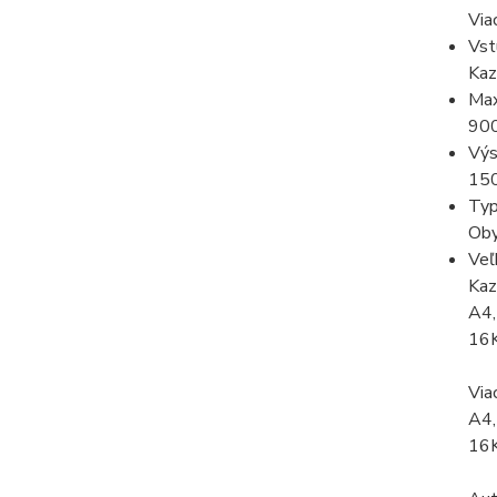
Via
Vst
Kaz
Max
900
Výs
150
Typ
Oby
Veľ
Kaz
A4,
16K
Via
A4,
16K