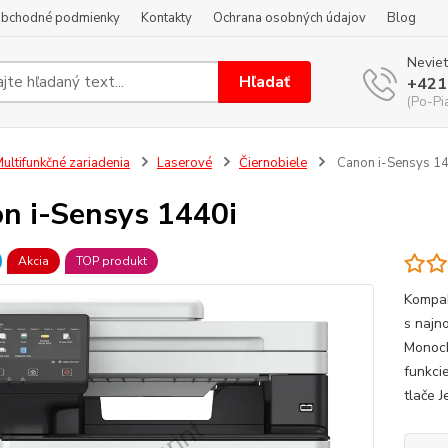
bchodné podmienky
Kontakty
Ochrana osobných údajov
Blog
Neviet
Hľadať
+421
(Po-Pi
ultifunkčné zariadenia
Laserové
Čiernobiele
Canon i-Sensys 14
n i-Sensys 1440i
Akcia
TOP produkt
Kompak
s najn
Monoch
funkci
tlače J