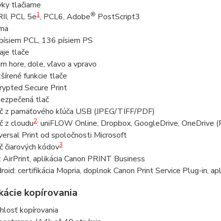
yky tlačiarne
1
®
II, PCL 5e
, PCL6, Adobe
PostScript3
ma
písiem PCL, 136 písiem PS
aje tlače
m hore, dole, vľavo a vpravo
šírené funkcie tlače
rypted Secure Print
ezpečená tlač
č z pamäťového kľúča USB (JPEG/TIFF/PDF)
2
č z cloudu
: uniFLOW Online, Dropbox, GoogleDrive, OneDrive 
versal Print od spoločnosti Microsoft
3
č čiarových kódov
: AirPrint, aplikácia Canon PRINT Business
roid: certifikácia Mopria, doplnok Canon Print Service Plug-in, 
kácie kopírovania
hlosť kopírovania