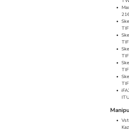
TW
Max
21
Ske
TIF
Ske
TIF
Ske
TIF
Ske
TIF
Ske
TI
iFA
ITU
Manipu
Vst
Kaz