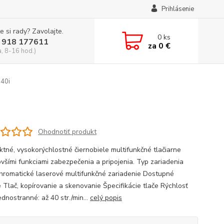
Prihlásenie
e si rady? Zavolajte.
0
ks
 918 177611
za
0 €
a, 8-16 hod.)
40i
Ohodnotiť produkt
tné, vysokorýchlostné čiernobiele multifunkčné tlačiarne
ovšími funkciami zabezpečenia a pripojenia. Typ zariadenia
romatické laserové multifunkčné zariadenie Dostupné
e Tlač, kopírovanie a skenovanie Špecifikácie tlače Rýchlosť
ednostranné: až 40 str./min...
celý popis