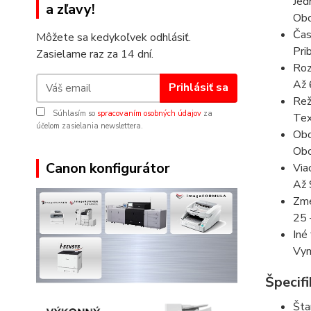
Jed
a zľavy!
Obo
Čas
Môžete sa kedykoľvek odhlásiť.
Pri
Zasielame raz za 14 dní.
Roz
Až 
Prihlásiť sa
Rež
Súhlasím so
spracovaním osobných údajov
za
Tex
účelom zasielania newslettera.
Obo
Obo
Canon konfigurátor
Via
Až 
Zme
25 
Iné
Vym
Špecif
Šta