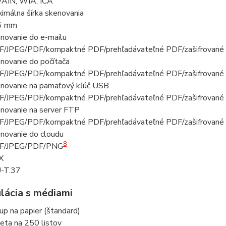
AIN, WIA, ICA
imálna šírka skenovania
6 mm
novanie do e-mailu
F/JPEG/PDF/kompaktné PDF/prehľadávateľné PDF/zašifrované 
novanie do počítača
F/JPEG/PDF/kompaktné PDF/prehľadávateľné PDF/zašifrované 
novanie na pamäťový kľúč USB
F/JPEG/PDF/kompaktné PDF/prehľadávateľné PDF/zašifrované 
novanie na server FTP
F/JPEG/PDF/kompaktné PDF/prehľadávateľné PDF/zašifrované 
novanie do cloudu
8
FF/JPEG/PDF/PNG
X
-T.37
lácia s médiami
up na papier (štandard)
eta na 250 listov