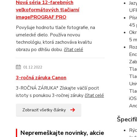
Nová séria 12-farebných
Jaz
veľkoformátových tlačiarní
UFR
imagePROGRAF PRO
Pís
45 
Povyšuje hodnotu tlače fotografie, na
Okr
umelecké dielo. Používa novou
5 m
technológiu, ktorá zachováva kvalitu
Roz
obrazu po dlhšiu dobu.
čítať celé
Enc
Zab
01.12.2022
Tla
Tla
3-ročná záruka Canon
Uni
3-ROČNÁ ZÁRUKA* Získajte väčší pocit
Tla
istoty s ponukou 3-ročnej záruky
čítať celé
iOS
And
Zobraziť všetky články
Špecifi
Rýc
Nepremeškajte novinky, akcie