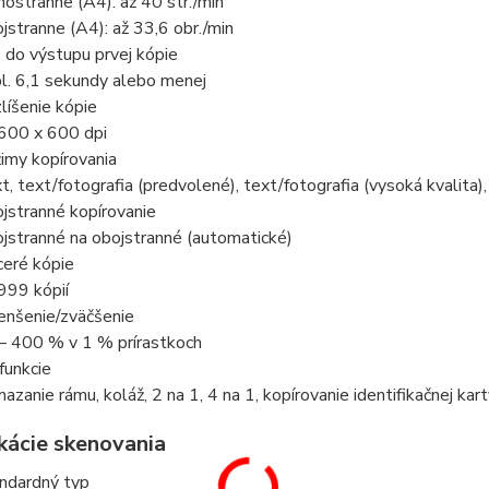
nostranne (A4): až 40 str./min
jstranne (A4): až 33,6 obr./min
 do výstupu prvej kópie
bl. 6,1 sekundy alebo menej
líšenie kópie
600 x 600 dpi
imy kopírovania
t, text/fotografia (predvolené), text/fotografia (vysoká kvalita),
jstranné kopírovanie
jstranné na obojstranné (automatické)
ceré kópie
999 kópií
nšenie/zväčšenie
– 400 % v 1 % prírastkoch
 funkcie
azanie rámu, koláž, 2 na 1, 4 na 1, kopírovanie identifikačnej kar
ikácie skenovania
ndardný typ