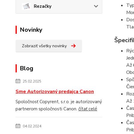
Typ
Rezačky
Mon
Dos
Tla
Novinky
Špecifi
Zobraziť všetky novinky
Rýc
Jed
Až 
Blog
Obo
Spô
25.02.2025
Čie
Sme Autorizovaný predajca Canon
Roz
Až 
Spoločnosť Copyrent, s.r.o. je autorizovaný
Čas
partnerom spoločnosti Canon.
čítať celé
Pri
Čas
04.02.2024
Pri