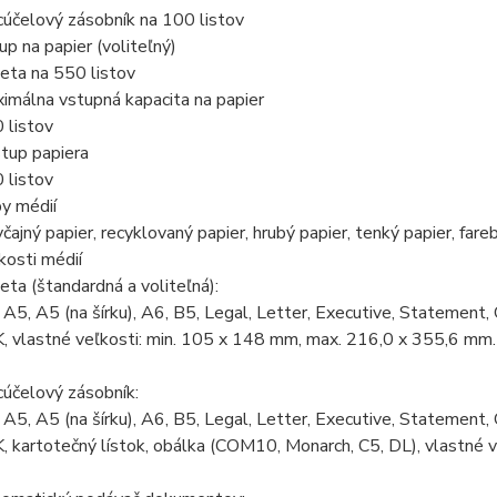
cúčelový zásobník na 100 listov
up na papier (voliteľný)
eta na 550 listov
imálna vstupná kapacita na papier
 listov
tup papiera
 listov
y médií
čajný papier, recyklovaný papier, hrubý papier, tenký papier, fareb
kosti médií
eta (štandardná a voliteľná):
 A5, A5 (na šírku), A6, B5, Legal, Letter, Executive, Statemen
, vlastné veľkosti: min. 105 x 148 mm, max. 216,0 x 355,6 mm.
cúčelový zásobník:
 A5, A5 (na šírku), A6, B5, Legal, Letter, Executive, Statemen
, kartotečný lístok, obálka (COM10, Monarch, C5, DL), vlastné 