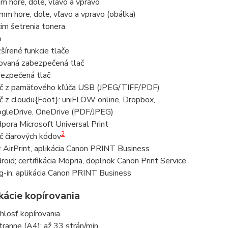
m hore, dole, vľavo a vpravo
mm hore, dole, vľavo a vpravo (obálka)
im šetrenia tonera
o
šírené funkcie tlače
rovaná zabezpečená tlač
ezpečená tlač
č z pamäťového kľúča USB (JPEG/TIFF/PDF)
č z cloudu{Foot}: uniFLOW online, Dropbox,
gleDrive, OneDrive (PDF/JPEG)
pora Microsoft Universal Print
2
č čiarových kódov
: AirPrint, aplikácia Canon PRINT Business
roid; certifikácia Mopria, doplnok Canon Print Service
g-in, aplikácia Canon PRINT Business
kácie kopírovania
hlosť kopírovania
tranne (A4): až 33 strán/min