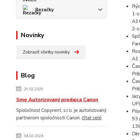
Rýc
Rezačky
1-s
Až 
2-s
Novinky
Spô
Far
Roz
Zobraziť všetky novinky
Až 
Čas
Pri
Blog
Čas
Pri
25.02.2025
Jaz
Sme Autorizovaný predajca Canon
UFR
Spoločnosť Copyrent, s.r.o. je autorizovaný
Pís
partnerom spoločnosti Canon.
čítať celé
93 
136
Okr
04.02.2024