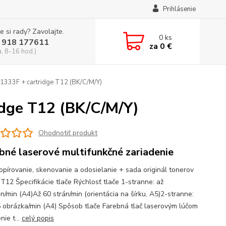
Prihlásenie
e si rady? Zavolajte.
0
ks
 918 177611
za
0 €
a, 8-16 hod.)
333F + cartridge T12 (BK/C/M/Y)
dge T12 (BK/C/M/Y)
Ohodnotiť produkt
bné laserové multifunkčné zariadenie
kopírovanie, skenovanie a odosielanie + sada originál tonerov
T12 Špecifikácie tlače Rýchlosť tlače 1-stranne: až
án/min (A4)Až 60 strán/min (orientácia na šírku, A5)2-stranne:
5 obrázka/min (A4) Spôsob tlače Farebná tlač laserovým lúčom
nie t...
celý popis