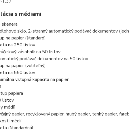
-T.37
lácia s médiami
 skenera
dlohové sklo, 2-stranný automatický podávač dokumentov (jed
up na papier (štandard)
eta na 250 listov
cúčelový zásobník na 50 listov
omatický podávač dokumentov na 50 listov
up na papier (voliteľný)
eta na 550 listov
imálna vstupná kapacita na papier
0
tup papiera
 listov
y médií
čajný papier, recyklovaný papier, hrubý papier, tenký papier, fareb
kosti médií
eta (štandardná):