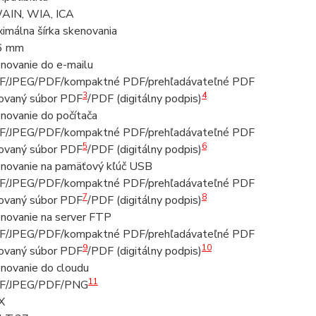
AIN, WIA, ICA
imálna šírka skenovania
6 mm
novanie do e-mailu
F/JPEG/PDF/kompaktné PDF/prehľadávateľné PDF
3
4
rovaný súbor PDF
/PDF (digitálny podpis)
novanie do počítača
F/JPEG/PDF/kompaktné PDF/prehľadávateľné PDF
5
6
rovaný súbor PDF
/PDF (digitálny podpis)
novanie na pamäťový kľúč USB
F/JPEG/PDF/kompaktné PDF/prehľadávateľné PDF
7
8
rovaný súbor PDF
/PDF (digitálny podpis)
novanie na server FTP
F/JPEG/PDF/kompaktné PDF/prehľadávateľné PDF
9
10
rovaný súbor PDF
/PDF (digitálny podpis)
novanie do cloudu
11
FF/JPEG/PDF/PNG
X