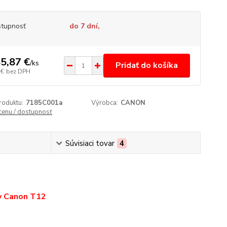
tupnosť
do 7 dní,
5,87 €
/
ks
Pridať do košíka
 €
bez DPH
roduktu:
7185C001a
Výrobca:
CANON
 cenu / dostupnosť
Súvisiaci tovar
4
ov Canon T12