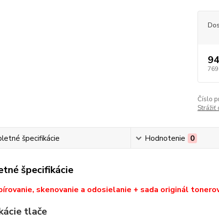
Dos
94
769
Číslo p
Strážiť
etné špecifikácie
Hodnotenie
0
tné špecifikácie
pírovanie, skenovanie a odosielanie + sada originál toner
kácie tlače