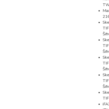
TW
Max
21
Ske
TIF
Šif
Ske
TIF
Šif
Ske
TIF
Šif
Ske
TIF
Šif
Ske
TI
iFA