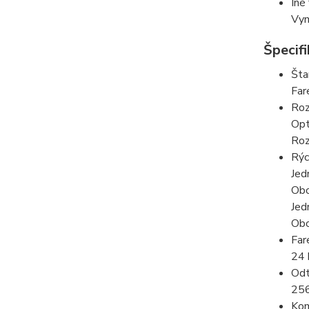
Iné
Vym
Špecif
Šta
Far
Roz
Opt
Roz
Rýc
Jed
Obo
Jed
Obo
Far
24 
Odt
256
Kom