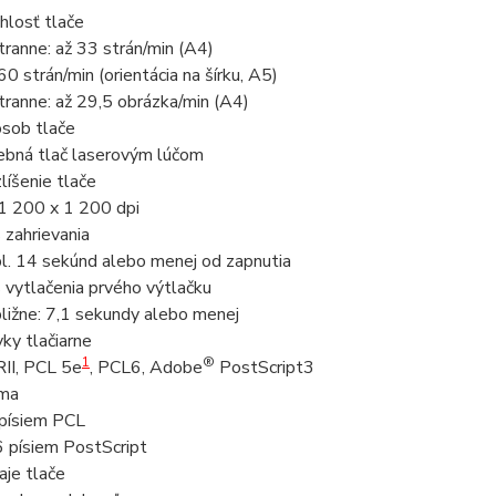
hlosť tlače
tranne: až 33 strán/min (A4)
60 strán/min (orientácia na šírku, A5)
tranne: až 29,5 obrázka/min (A4)
sob tlače
ebná tlač laserovým lúčom
líšenie tlače
1 200 x 1 200 dpi
 zahrievania
bl. 14 sekúnd alebo menej od zapnutia
 vytlačenia prvého výtlačku
bližne: 7,1 sekundy alebo menej
yky tlačiarne
1
®
II, PCL 5e
, PCL6, Adobe
PostScript3
ma
písiem PCL
 písiem PostScript
aje tlače