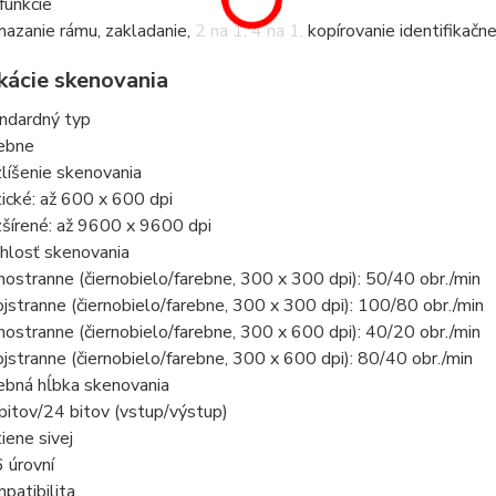
 funkcie
azanie rámu, zakladanie, 2 na 1, 4 na 1, kopírovanie identifikačne
ikácie skenovania
ndardný typ
ebne
líšenie skenovania
ické: až 600 x 600 dpi
šírené: až 9600 x 9600 dpi
hlosť skenovania
nostranne (čiernobielo/farebne, 300 x 300 dpi): 50/40 obr./min
jstranne (čiernobielo/farebne, 300 x 300 dpi): 100/80 obr./min
nostranne (čiernobielo/farebne, 300 x 600 dpi): 40/20 obr./min
jstranne (čiernobielo/farebne, 300 x 600 dpi): 80/40 obr./min
ebná hĺbka skenovania
bitov/24 bitov (vstup/výstup)
iene sivej
 úrovní
patibilita