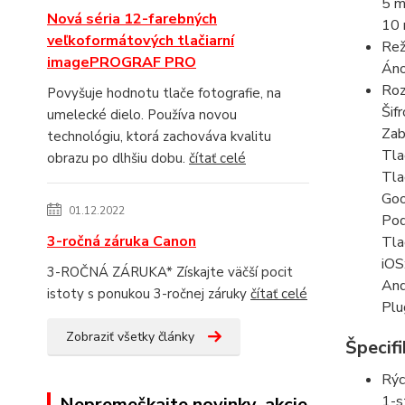
5 m
Nová séria 12-farebných
10 
veľkoformátových tlačiarní
Rež
imagePROGRAF PRO
Án
Roz
Povyšuje hodnotu tlače fotografie, na
Šif
umelecké dielo. Používa novou
Zab
technológiu, ktorá zachováva kvalitu
Tla
obrazu po dlhšiu dobu.
čítať celé
Tla
Goo
01.12.2022
Pod
3-ročná záruka Canon
Tla
iOS
3-ROČNÁ ZÁRUKA* Získajte väčší pocit
And
istoty s ponukou 3-ročnej záruky
čítať celé
Plu
Zobraziť všetky články
Špecifi
Rýc
1-s
Nepremeškajte novinky, akcie