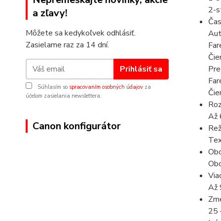
2-s
a zľavy!
Čas
Môžete sa kedykoľvek odhlásiť.
Aut
Zasielame raz za 14 dní.
Far
Čie
Prihlásiť sa
Pre
Far
Súhlasím so
spracovaním osobných údajov
za
Čie
účelom zasielania newslettera.
Roz
Až 
Canon konfigurátor
Rež
Tex
Obo
Obo
Via
Až 
Zme
25 