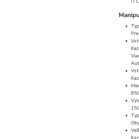
ITU
Manipu
Typ
Pre
Vst
Kaz
Via
Aut
Vst
Kaz
Max
85
Výs
150
Typ
Oby
Veľ
Kaz