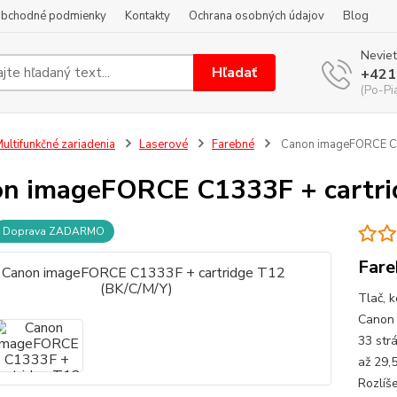
bchodné podmienky
Kontakty
Ochrana osobných údajov
Blog
Neviet
Hľadať
+421
(Po-Pi
ultifunkčné zariadenia
Laserové
Farebné
Canon imageFORCE C1
n imageFORCE C1333F + cartri
Doprava ZADARMO
Fare
Tlač, 
Canon 
33 str
až 29,
Rozlíše