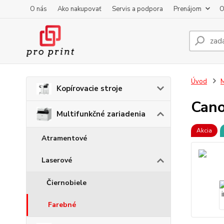
O nás
Ako nakupovať
Servis a podpora
Prenájom
O
Úvod
M
Kopírovacie stroje
Cano
Multifunkčné zariadenia
Akcia
Atramentové
Laserové
Čiernobiele
Farebné