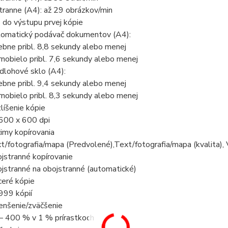
tranne (A4): až 29 obrázkov/min
 do výstupu prvej kópie
omatický podávač dokumentov (A4):
ebne pribl. 8,8 sekundy alebo menej
rnobielo pribl. 7,6 sekundy alebo menej
dlohové sklo (A4):
ebne pribl. 9,4 sekundy alebo menej
rnobielo pribl. 8,3 sekundy alebo menej
líšenie kópie
600 x 600 dpi
imy kopírovania
t/fotografia/mapa (Predvolené),Text/fotografia/mapa (kvalita),
jstranné kopírovanie
jstranné na obojstranné (automatické)
ceré kópie
999 kópií
nšenie/zväčšenie
– 400 % v 1 % prírastkoch