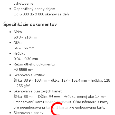
vyhotovenie
Odporúčaný denný objem
Od 6 000 do 9 000 skenov za deň
Špecifikácie dokumentov
Šírka
50,8 – 216 mm
Dĺžka
54 – 356 mm
Hrúbka
0,04 – 0,30 mm
Režim dlhého dokumentu
Až 5588 mm
Skenovanie vizitiek
Šírka: 88,9 – 108 mm – dĺžka: 127 – 152,4 mm – hrúbka: 128
– 255 g/m²
Skenovanie plastových kariet
Šírka: 86 mm – Dĺžka: 54 mm – Hrúbka: menej ako 1,4 mm
Embosovanú kartu možno skenovať. Číslo nákladu: 3 karty
pre neembosovanú kartu, 1 karta pre embosovanú kartu
Skenovanie pasov