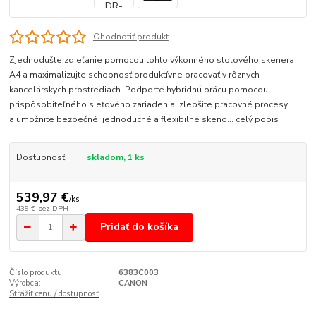
Ohodnotiť produkt
Zjednodušte zdieľanie pomocou tohto výkonného stolového skenera
A4 a maximalizujte schopnosť produktívne pracovať v rôznych
kancelárskych prostrediach. Podporte hybridnú prácu pomocou
prispôsobiteľného sieťového zariadenia, zlepšite pracovné procesy
a umožnite bezpečné, jednoduché a flexibilné skeno...
celý popis
Dostupnosť
skladom, 1 ks
539,97 €
/
ks
439 €
bez DPH
Pridať do košíka
Číslo produktu:
6383C003
Výrobca:
CANON
Strážiť cenu / dostupnosť