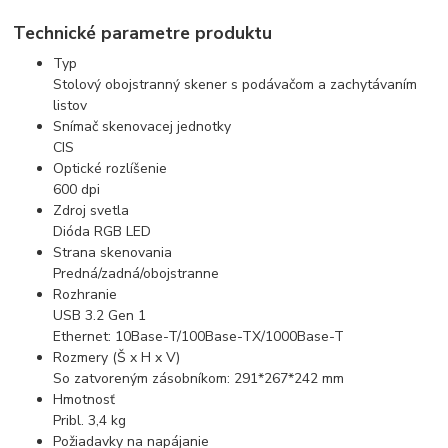
Technické parametre produktu
Typ
Stolový obojstranný skener s podávačom a zachytávaním
listov
Snímač skenovacej jednotky
CIS
Optické rozlíšenie
600 dpi
Zdroj svetla
Dióda RGB LED
Strana skenovania
Predná/zadná/obojstranne
Rozhranie
USB 3.2 Gen 1
Ethernet: 10Base-T/100Base-TX/1000Base-T
Rozmery (Š x H x V)
So zatvoreným zásobníkom: 291*267*242 mm
Hmotnosť
Pribl. 3,4 kg
Požiadavky na napájanie