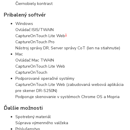
Čiernobiely kontrast
Pribalený softvér
Windows
Ovládač ISIS/TWAIN
1
CaptureOnTouch Lite Web
CaptureOnTouch Pro
Nástroj správy DR, Server správy CoT (len na stiahnutie)
Mac
Ovládač Mac TWAIN
CaptureOnTouch Lite Web
CaptureOnTouch
Podporované operačné systémy
CaptureOnTouch Lite Web (zabudovaná webová aplikácia
pre skener DR-S250N)
Podporuje skenovanie v systémoch Chrome OS a Mopria
Ďalšie možnosti
Spotrebný materiál
Súprava výmenného valčeka
Príslušenstvo