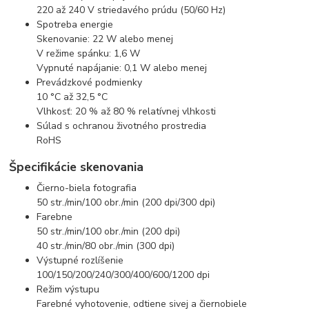
220 až 240 V striedavého prúdu (50/60 Hz)
Spotreba energie
Skenovanie: 22 W alebo menej
V režime spánku: 1,6 W
Vypnuté napájanie: 0,1 W alebo menej
Prevádzkové podmienky
10 °C až 32,5 °C
Vlhkosť: 20 % až 80 % relatívnej vlhkosti
Súlad s ochranou životného prostredia
RoHS
Špecifikácie skenovania
Čierno-biela fotografia
50 str./min/100 obr./min (200 dpi/300 dpi)
Farebne
50 str./min/100 obr./min (200 dpi)
40 str./min/80 obr./min (300 dpi)
Výstupné rozlíšenie
100/150/200/240/300/400/600/1200 dpi
Režim výstupu
Farebné vyhotovenie, odtiene sivej a čiernobiele