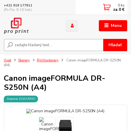
0
ks
+421 918 177611
za
0 €
(Po-Pia, 8-16 hod.)
Menu
Hľadať
Úvod
Skenery
Rýchloskenery
Canon imageFORMULA DR-S250N
(A4)
Canon imageFORMULA DR-
S250N (A4)
Doprava ZADARMO