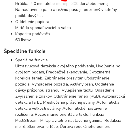
Hrúbka: 4,0 mm alebo menej – 300 dpi alebo menej.
Na nastavenie pasu a režimu pasu je potrebný voliteľný
podkladový list.
Oddelenie papiera
Metóda spomaľovacieho valca
Kapacita podávača
60 listov
Špeciálne funkcie
Špeciálne funkcie
Ultrazvuková detekcia dvojitého podávania, Uvoľnenie po
dvojitom podaní, Predbežné skenovanie, 3-rozmerná
korekcia farieb, Zabránenie presvitaniu/odstránenie
pozadia, Vyhladenie pozadia, Aktívny prah, Oddelenie
dávky prázdnou stranou, Vylepšenie textu, Odsadenie,
Zvýraznenie znakov, Odstránenie farieb (RGB), Automatická
detekcia farby, Preskočenie prázdnej strany, Automatická
detekcia veľkosti stránky, Automatické nastavenie
rozlíšenia, Rozpoznanie orientácie textu, Funkcia
MultiStreamTM, Upraviteľné nastavenie gamma, Redukcia
moiré, Skenovanie fólie, Úprava redukčného pomeru,