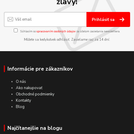
zľavy!
Prihlásiť sa
Súhlasím so
spracovaním osobných údajov
za účelom zasielania newslettera.
Môžete sa kedykoľvek odhlásiť. Zasielame raz za 14 dní.
Informácie pre zákazníkov
O nás
Ako nakupovať
Obchodné podmienky
Kontakty
Blog
Najčítanejšie na blogu