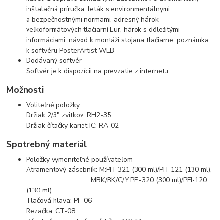
inštalačná príručka, leták s environmentálnymi
a bezpečnostnými normami, adresný hárok
veľkoformátových tlačiarní Eur, hárok s dôležitými
informáciami, návod k montáži stojana tlačiarne, poznámka
k softvéru PosterArtist WEB
Dodávaný softvér
Softvér je k dispozícii na prevzatie z internetu
Možnosti
Voliteľné položky
Držiak 2/3" zvitkov: RH2-35
Držiak čítačky kariet IC: RA-02
Spotrebný materiál
Položky vymeniteľné používateľom
Atramentový zásobník: M:PFI-321 (300 ml)/PFI-121 (130 ml),
MBK/BK/C/Y:PFI-320 (300 ml)/PFI-120
(130 ml)
Tlačová hlava: PF-06
Rezačka: CT-08