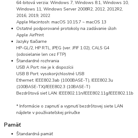
64-bitová verzia: Windows 7, Windows 8.1, Windows 10,
Windows 11, Windows Server 2008R2, 2012, 2012R2,
2016, 2019, 2022
Apple Macintosh: macOS 10.15.7 ~ macOS 13
Ostatné podporované protokoly na zadávanie úloh
Apple AirPrint
Jazyky tlačiarne
HP-GL/2, HP RTL, JPEG (ver. JFIF 1.02), CALS G4
(odosielanie len cez FTP)
Štandardné rozhrania
USB A Port: nie je k dispozícii
USB B Port: vysokorýchlostné USB
Ethernet: IEEE802.3ab (1000BASE-T), IEEE802.3u
(100BASE-TX)/IEEE802.3 (10BASE-T)
Bezdrôtová sieť LAN: IEEE802.11n/IEEE802.11g/IEEE802.11b
* Informácie o zapnutí a vypnutí bezdrôtovej siete LAN
nájdete v používateľskej príručke
Pamäť
Štandardná pamäť