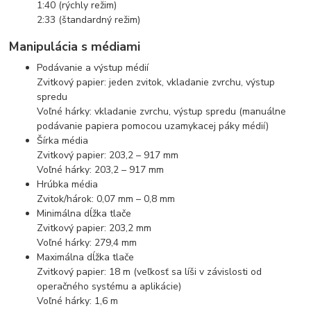
1:40 (rýchly režim)
2:33 (štandardný režim)
Manipulácia s médiami
Podávanie a výstup médií
Zvitkový papier: jeden zvitok, vkladanie zvrchu, výstup
spredu
Voľné hárky: vkladanie zvrchu, výstup spredu (manuálne
podávanie papiera pomocou uzamykacej páky médií)
Šírka média
Zvitkový papier: 203,2 – 917 mm
Voľné hárky: 203,2 – 917 mm
Hrúbka média
Zvitok/hárok: 0,07 mm – 0,8 mm
Minimálna dĺžka tlače
Zvitkový papier: 203,2 mm
Voľné hárky: 279,4 mm
Maximálna dĺžka tlače
Zvitkový papier: 18 m (veľkosť sa líši v závislosti od
operačného systému a aplikácie)
Voľné hárky: 1,6 m