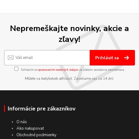
Nepremeškajte novinky, akcie a
zľavy!
Prihlásiť sa
Súhlasím so
spracovaním osobných údajov
za účelom zasielania newslettera.
Môžete sa kedykoľvek odhlásiť. Zasielame raz za 14 dní.
Informácie pre zákazníkov
O nás
Ako nakupovať
Obchodné podmienky