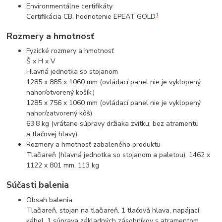
Environmentálne certifikáty
1
Certifikácia CB, hodnotenie EPEAT GOLD
Rozmery a hmotnosť
Fyzické rozmery a hmotnosť
Š x H x V
Hlavná jednotka so stojanom
1285 x 885 x 1060 mm (ovládací panel nie je vyklopený
nahor/otvorený košík）
1285 x 756 x 1060 mm (ovládací panel nie je vyklopený
nahor/zatvorený kôš)
63,8 kg (vrátane súpravy držiaka zvitku; bez atramentu
a tlačovej hlavy)
Rozmery a hmotnosť zabaleného produktu
Tlačiareň (hlavná jednotka so stojanom a paletou): 1462 x
1122 x 801 mm, 113 kg
Súčasti balenia
Obsah balenia
Tlačiareň, stojan na tlačiareň, 1 tlačová hlava, napájací
kábel, 1 súprava základných zásobníkov s atramentom,