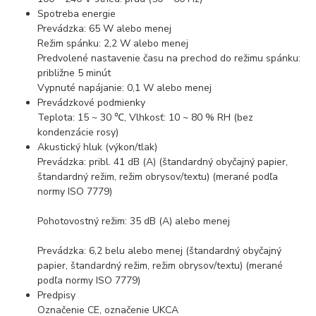
Spotreba energie
Prevádzka: 65 W alebo menej
Režim spánku: 2,2 W alebo menej
Predvolené nastavenie času na prechod do režimu spánku:
približne 5 minút
Vypnuté napájanie: 0,1 W alebo menej
Prevádzkové podmienky
Teplota: 15 ~ 30 ℃, Vlhkosť: 10 ~ 80 % RH (bez
kondenzácie rosy)
Akustický hluk (výkon/tlak)
Prevádzka: pribl. 41 dB (A) (štandardný obyčajný papier,
štandardný režim, režim obrysov/textu) (merané podľa
normy ISO 7779)
Pohotovostný režim: 35 dB (A) alebo menej
Prevádzka: 6,2 belu alebo menej (štandardný obyčajný
papier, štandardný režim, režim obrysov/textu) (merané
podľa normy ISO 7779)
Predpisy
Označenie CE, označenie UKCA