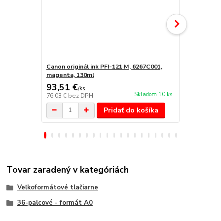
Canon originál ink PFI-121 M, 6267C001,
Canon origin
magenta, 130ml
93,51 €
87,33 €
/
ks
/
k
Skladom 10 ks
76,03 €
bez DPH
71 €
bez DP
Pridať do košíka
Tovar zaradený v kategóriách
Veľkoformátové tlačiarne
36-palcové - formát A0