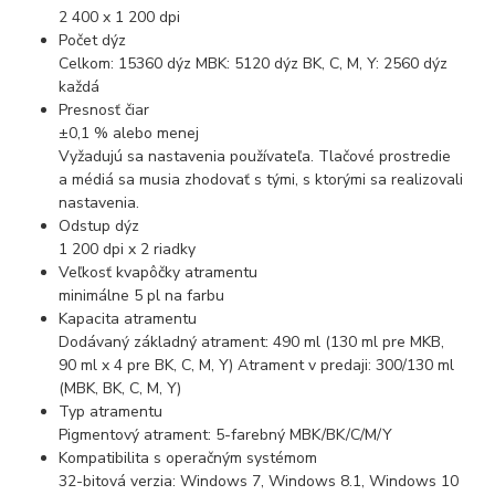
2 400 x 1 200 dpi
Počet dýz
Celkom: 15360 dýz MBK: 5120 dýz BK, C, M, Y: 2560 dýz
každá
Presnosť čiar
±0,1 % alebo menej
Vyžadujú sa nastavenia používateľa. Tlačové prostredie
a médiá sa musia zhodovať s tými, s ktorými sa realizovali
nastavenia.
Odstup dýz
1 200 dpi x 2 riadky
Veľkosť kvapôčky atramentu
minimálne 5 pl na farbu
Kapacita atramentu
Dodávaný základný atrament: 490 ml (130 ml pre MKB,
90 ml x 4 pre BK, C, M, Y) Atrament v predaji: 300/130 ml
(MBK, BK, C, M, Y)
Typ atramentu
Pigmentový atrament: 5-farebný MBK/BK/C/M/Y
Kompatibilita s operačným systémom
32-bitová verzia: Windows 7, Windows 8.1, Windows 10