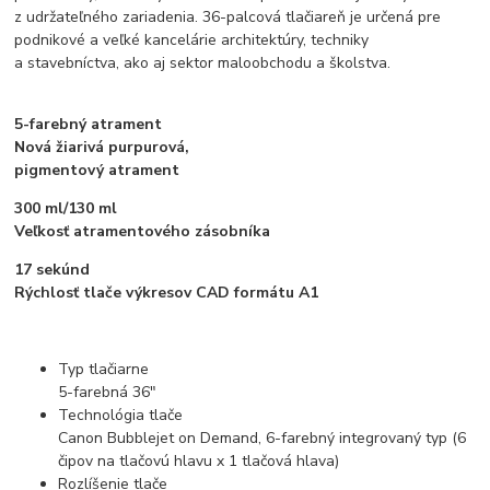
z udržateľného zariadenia. 36-palcová tlačiareň je určená pre
podnikové a veľké kancelárie architektúry, techniky
a stavebníctva, ako aj sektor maloobchodu a školstva.
5-farebný atrament
Nová žiarivá purpurová,
pigmentový atrament
300 ml/130 ml
Veľkosť atramentového zásobníka
17 sekúnd
Rýchlosť tlače výkresov CAD formátu A1
Typ tlačiarne
5-farebná 36"
Technológia tlače
Canon Bubblejet on Demand, 6-farebný integrovaný typ (6
čipov na tlačovú hlavu x 1 tlačová hlava)
Rozlíšenie tlače