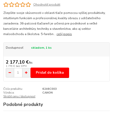
Ohodnotiť produkt
Zlepšite svoje skúsenosti v oblasti tlače pomocou vyššej produktivity,
intuitívnym funkciám a profesionálnej kvality obrazu z udržateľného
zariadenia. 36-palcová tlačiareň je určená pre podnikové a veľké
kancelárie architektúry, techniky a stavebníctva, ako aj sektor
maloobchodu a školstva. 5-farebn...
celý popis
Dostupnosť
skladom, 1 ks
2 177,10 €
/
ks
1 770 €
bez DPH
Pridať do košíka
Číslo produktu:
6246C003
Výrobca:
CANON
Strážiť cenu / dostupnosť
Podobné produkty