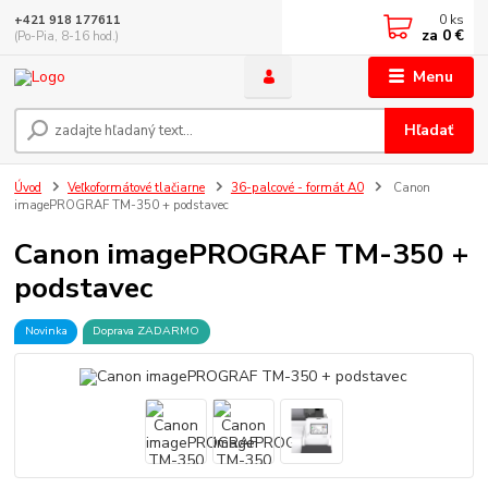
0
ks
+421 918 177611
za
0 €
(Po-Pia, 8-16 hod.)
Menu
Hľadať
Úvod
Veľkoformátové tlačiarne
36-palcové - formát A0
Canon
imagePROGRAF TM-350 + podstavec
Canon imagePROGRAF TM-350 +
podstavec
Novinka
Doprava ZADARMO