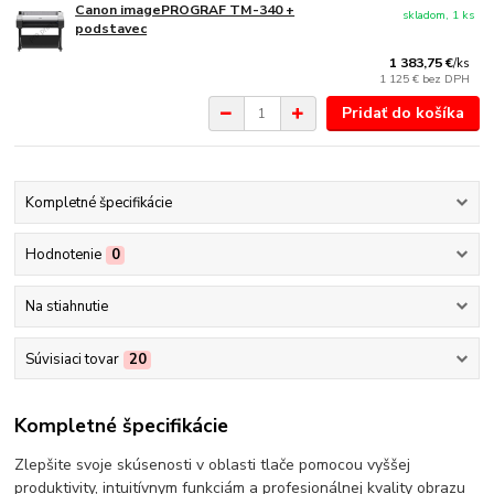
Canon imagePROGRAF TM-340 +
skladom, 1 ks
podstavec
1 383,75 €
/
ks
1 125 €
bez DPH
Pridať do košíka
Kompletné špecifikácie
Hodnotenie
0
Na stiahnutie
Súvisiaci tovar
20
Kompletné špecifikácie
Zlepšite svoje skúsenosti v oblasti tlače pomocou vyššej
produktivity, intuitívnym funkciám a profesionálnej kvality obrazu