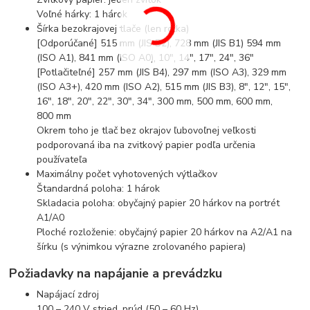
Voľné hárky: 1 hárok
Šírka bezokrajovej tlače (len rolka)
[Odporúčané] 515 mm (JIS B2), 728 mm (JIS B1) 594 mm
(ISO A1), 841 mm (ISO A0), 10", 14", 17", 24", 36"
[Potlačiteľné] 257 mm (JIS B4), 297 mm (ISO A3), 329 mm
(ISO A3+), 420 mm (ISO A2), 515 mm (JIS B3), 8", 12", 15",
16", 18", 20", 22", 30", 34", 300 mm, 500 mm, 600 mm,
800 mm
Okrem toho je tlač bez okrajov ľubovoľnej veľkosti
podporovaná iba na zvitkový papier podľa určenia
používateľa
Maximálny počet vyhotovených výtlačkov
Štandardná poloha: 1 hárok
Skladacia poloha: obyčajný papier 20 hárkov na portrét
A1/A0
Ploché rozloženie: obyčajný papier 20 hárkov na A2/A1 na
šírku (s výnimkou výrazne zrolovaného papiera)
Požiadavky na napájanie a prevádzku
Napájací zdroj
100 – 240 V stried. prúd (50 – 60 Hz)