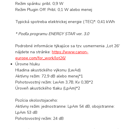
Režim spánku: pribl. 0,9 W
Režim Plugin Off: Pribl. 0,1 W alebo menej
Typická spotreba elektrickej energie (TEC)*: 0,41 kWh
* Podľa programu ENERGY STAR ver. 3.0
Podrobné informácie týkajúce sa tzv. usmernenia „Lot 26“
nájdete na stránke:
https://www.canon-
europe.com/for_work/lot26/
Úrovne hluku
Hladina akustického výkonu (LwAd)
Aktívny režim: 72,9 dB alebo menej*1
Pohotovostný režim: LwAm 3,7B, Kv 0,3B*2
Úroveň akustického tlaku (LpAm)*2
Pozícia okolostojaceho:
Aktívny režim: jednostranne: LpAm 54 dB, obojstranne:
LpAm 53 dB
Pohotovostný režim: 24 dB