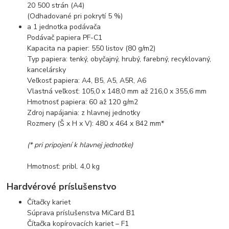
20 500 strán (A4)
(Odhadované pri pokrytí 5 %)
a 1 jednotka podávača
Podávač papiera PF-C1
Kapacita na papier: 550 listov (80 g/m2)
Typ papiera: tenký, obyčajný, hrubý, farebný, recyklovaný,
kancelársky
Veľkosť papiera: A4, B5, A5, A5R, A6
Vlastná veľkosť: 105,0 x 148,0 mm až 216,0 x 355,6 mm
Hmotnosť papiera: 60 až 120 g/m2
Zdroj napájania: z hlavnej jednotky
Rozmery (Š x H x V): 480 x 464 x 842 mm*
(* pri pripojení k hlavnej jednotke)
Hmotnosť: pribl. 4,0 kg
Hardvérové príslušenstvo
Čítačky kariet
Súprava príslušenstva MiCard B1
Čítačka kopírovacích kariet – F1