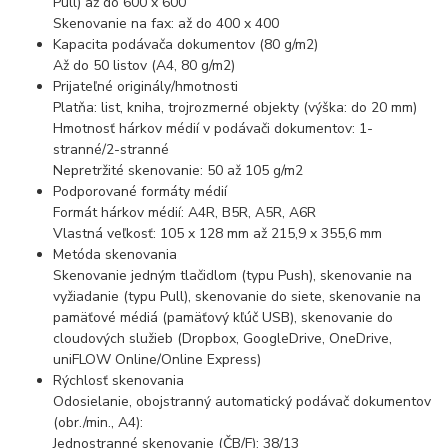
Pull) až do 600 x 600
Skenovanie na fax: až do 400 x 400
Kapacita podávača dokumentov (80 g/m2)
Až do 50 listov (A4, 80 g/m2)
Prijateľné originály/hmotnosti
Platňa: list, kniha, trojrozmerné objekty (výška: do 20 mm)
Hmotnosť hárkov médií v podávači dokumentov: 1-
stranné/2-stranné
Nepretržité skenovanie: 50 až 105 g/m2
Podporované formáty médií
Formát hárkov médií: A4R, B5R, A5R, A6R
Vlastná veľkosť: 105 x 128 mm až 215,9 x 355,6 mm
Metóda skenovania
Skenovanie jedným tlačidlom (typu Push), skenovanie na
vyžiadanie (typu Pull), skenovanie do siete, skenovanie na
pamäťové médiá (pamäťový kľúč USB), skenovanie do
cloudových služieb (Dropbox, GoogleDrive, OneDrive,
uniFLOW Online/Online Express)
Rýchlosť skenovania
Odosielanie, obojstranný automatický podávač dokumentov
(obr./min., A4):
Jednostranné skenovanie (ČB/F): 38/13