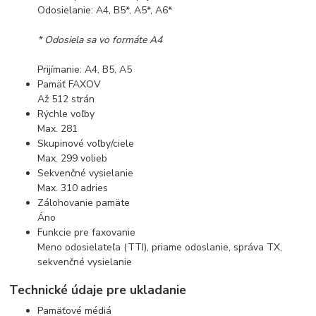
Odosielanie: A4, B5*, A5*, A6*
* Odosiela sa vo formáte A4
Prijímanie: A4, B5, A5
Pamäť FAXOV
Až 512 strán
Rýchle voľby
Max. 281
Skupinové voľby/ciele
Max. 299 volieb
Sekvenčné vysielanie
Max. 310 adries
Zálohovanie pamäte
Áno
Funkcie pre faxovanie
Meno odosielateľa (TTI), priame odoslanie, správa TX,
sekvenčné vysielanie
Technické údaje pre ukladanie
Pamäťové médiá