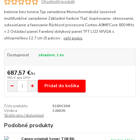
Ohodnotiť produkt
balenie bez tonera Typ zariadenia Monochromatické laserové
multifunkčné zariadenie Základné funkcie Tlač, kopírovanie, skenovanie,
odosielanie a faxovanie Rýchlosť procesora Cortex-A9MPCore 800 MHz
× 2 Ovládací panel Farebný dotykový panel TFT LCD WVGA s
uhlopriečkou 12,7 cm (5 palcov...
celý popis
Dostupnosť
skladom, 1 ks
687,57 €
/
ks
559 €
bez DPH
Pridať do košíka
Číslo produktu:
5160C006
Výrobca:
CANON
Strážiť cenu / dostupnosť
Podobné produkty
Canon originál toner T06 BK,