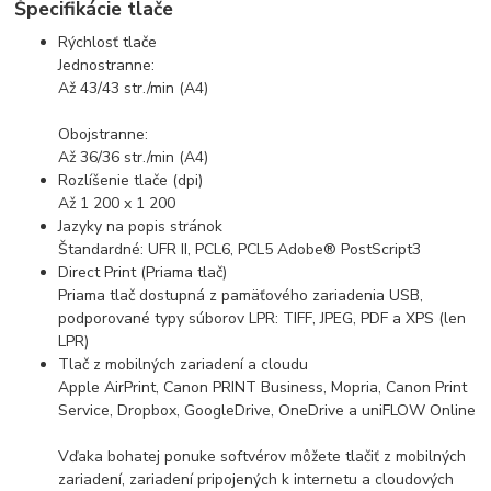
Špecifikácie tlače
Rýchlosť tlače
Jednostranne:
Až 43/43 str./min (A4)
Obojstranne:
Až 36/36 str./min (A4)
Rozlíšenie tlače (dpi)
Až 1 200 x 1 200
Jazyky na popis stránok
Štandardné: UFR II, PCL6, PCL5 Adobe® PostScript3
Direct Print (Priama tlač)
Priama tlač dostupná z pamäťového zariadenia USB,
podporované typy súborov LPR: TIFF, JPEG, PDF a XPS (len
LPR)
Tlač z mobilných zariadení a cloudu
Apple AirPrint, Canon PRINT Business, Mopria, Canon Print
Service, Dropbox, GoogleDrive, OneDrive a uniFLOW Online
Vďaka bohatej ponuke softvérov môžete tlačiť z mobilných
zariadení, zariadení pripojených k internetu a cloudových