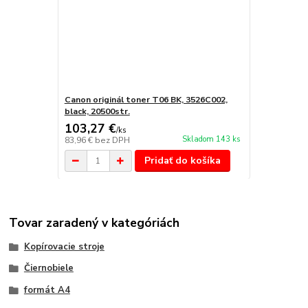
Canon originál toner T06 BK, 3526C002,
black, 20500str.
103,27 €
/
ks
Skladom 143 ks
83,96 €
bez DPH
Pridať do košíka
Tovar zaradený v kategóriách
Kopírovacie stroje
Čiernobiele
formát A4