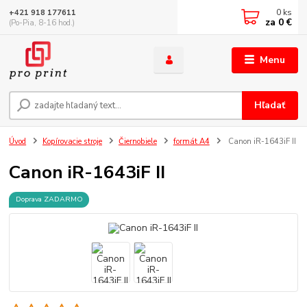
0
ks
+421 918 177611
za
0 €
(Po-Pia, 8-16 hod.)
Menu
Hľadať
Úvod
Kopírovacie stroje
Čiernobiele
formát A4
Canon iR-1643iF II
Canon iR-1643iF II
Doprava ZADARMO