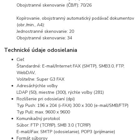
Obojstranné skenovanie (ČB/F): 70/26
Kopírovanie, obojstranný automatický podávač dokumentov
(obr./min., A4):
Jednostranné skenovanie: 20
Obojstranné skenovanie: 34
Technické údaje odosielania
Cieľ
Štandardné: E-mail/Internet FAX (SMTP), SMB3.0, FTP,
WebDAV,
Voliteľne: Super G3 FAX
Adresár/rýchle voľby
LDAP (50), miestne (300), rýchle voľby (281)
Rozlíšenie pri odosielaní (dpi)
Typ Push: 196 x 204 (i-FAX) 300 x 300 (e-mail/SMB/FTP)
Typ Pull: max. 9600 x 9600
Komunikačný protokol
Súbor: FTP (TCP/IP), SMB 3.0 (TCP/IP)
E-mail/iFax: SMTP (odosielanie), POP3 (prijímanie)
Formát súborov