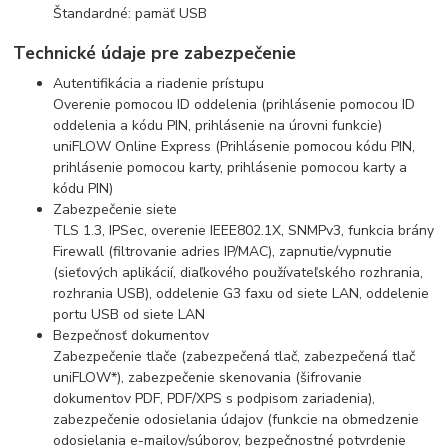
Štandardné: pamäť USB
Technické údaje pre zabezpečenie
Autentifikácia a riadenie prístupu
Overenie pomocou ID oddelenia (prihlásenie pomocou ID
oddelenia a kódu PIN, prihlásenie na úrovni funkcie)
uniFLOW Online Express (Prihlásenie pomocou kódu PIN,
prihlásenie pomocou karty, prihlásenie pomocou karty a
kódu PIN)
Zabezpečenie siete
TLS 1.3, IPSec, overenie IEEE802.1X, SNMPv3, funkcia brány
Firewall (filtrovanie adries IP/MAC), zapnutie/vypnutie
(sieťových aplikácií, diaľkového používateľského rozhrania,
rozhrania USB), oddelenie G3 faxu od siete LAN, oddelenie
portu USB od siete LAN
Bezpečnosť dokumentov
Zabezpečenie tlače (zabezpečená tlač, zabezpečená tlač
uniFLOW*), zabezpečenie skenovania (šifrovanie
dokumentov PDF, PDF/XPS s podpisom zariadenia),
zabezpečenie odosielania údajov (funkcie na obmedzenie
odosielania e-mailov/súborov, bezpečnostné potvrdenie