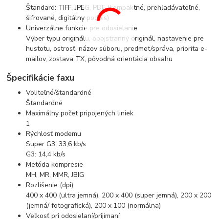
Štandard: TIFF, JPEG, PDF (kompaktné, prehľadávateľné,
šifrované, digitálny podpis)
Univerzálne funkcie pre odosielanie
Výber typu originálu, obojstranný originál, nastavenie pre
hustotu, ostrosť, názov súboru, predmet/správa, priorita e-
mailov, zostava TX, pôvodná orientácia obsahu
Špecifikácie faxu
Voliteľné/štandardné
Štandardné
Maximálny počet pripojených liniek
1
Rýchlosť modemu
Super G3: 33,6 kb/s
G3: 14,4 kb/s
Metóda kompresie
MH, MR, MMR, JBIG
Rozlíšenie (dpi)
400 x 400 (ultra jemná), 200 x 400 (super jemná), 200 x 200
(jemná/ fotografická), 200 x 100 (normálna)
Veľkosť pri odosielaní/prijímaní