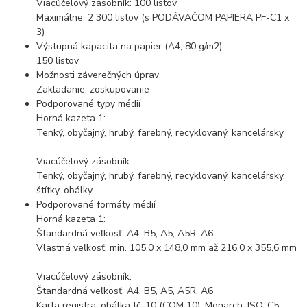
Viacúčelový zásobník: 100 listov
Maximálne: 2 300 listov (s PODÁVAČOM PAPIERA PF-C1 x
3)
Výstupná kapacita na papier (A4, 80 g/m2)
150 listov
Možnosti záverečných úprav
Zakladanie, zoskupovanie
Podporované typy médií
Horná kazeta 1:
Tenký, obyčajný, hrubý, farebný, recyklovaný, kancelársky
Viacúčelový zásobník:
Tenký, obyčajný, hrubý, farebný, recyklovaný, kancelársky,
štítky, obálky
Podporované formáty médií
Horná kazeta 1:
Štandardná veľkosť: A4, B5, A5, A5R, A6
Vlastná veľkosť: min. 105,0 x 148,0 mm až 216,0 x 355,6 mm
Viacúčelový zásobník:
Štandardná veľkosť: A4, B5, A5, A5R, A6
Karta registra, obálka [č. 10 (COM 10), Monarch, ISO-C5,