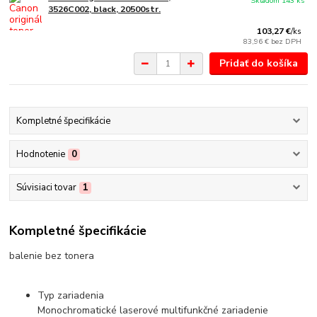
Skladom 143 ks
3526C002, black, 20500str.
103,27 €
/
ks
83,96 €
bez DPH
Pridať do košíka
Kompletné špecifikácie
Hodnotenie
0
Súvisiaci tovar
1
Kompletné špecifikácie
balenie bez tonera
Typ zariadenia
Monochromatické laserové multifunkčné zariadenie