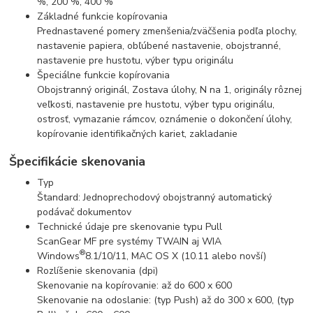
%, 200 %, 400 %
Základné funkcie kopírovania
Prednastavené pomery zmenšenia/zväčšenia podľa plochy,
nastavenie papiera, obľúbené nastavenie, obojstranné,
nastavenie pre hustotu, výber typu originálu
Špeciálne funkcie kopírovania
Obojstranný originál, Zostava úlohy, N na 1, originály rôznej
veľkosti, nastavenie pre hustotu, výber typu originálu,
ostrosť, vymazanie rámcov, oznámenie o dokončení úlohy,
kopírovanie identifikačných kariet, zakladanie
Špecifikácie skenovania
Typ
Štandard: Jednoprechodový obojstranný automatický
podávač dokumentov
Technické údaje pre skenovanie typu Pull
ScanGear MF pre systémy TWAIN aj WIA
®
Windows
8.1/10/11, MAC OS X (10.11 alebo novší)
Rozlíšenie skenovania (dpi)
Skenovanie na kopírovanie: až do 600 x 600
Skenovanie na odoslanie: (typ Push) až do 300 x 600, (typ