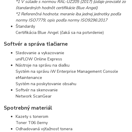
*1 V súlade s normou RAL-UZ205 (2017) (údaje prevzaté zo
štandardných hodnôt certifikácie Blue Angel)
*2 Referenčná hodnota: meranie iba jednej jednotky podľa
normy ISO7779, opis podľa normy ISO9296:2017
Štandardy
Certifikácia Blue Angel (čaká sa na potvrdenie)
Softvér a správa tlačiarne
Sledovanie a vykazovanie
uniFLOW Online Express
Nástroje na správu na diaľku
Systém na správu iW Enterprise Management Console
eMaintenance
Systém na poskytovanie obsahu
Softvér na skenovanie
Network ScanGear
Spotrebný materiál
Kazety s tonerom
Toner T06 čierny
Odhadovaná výťažnosť tonera