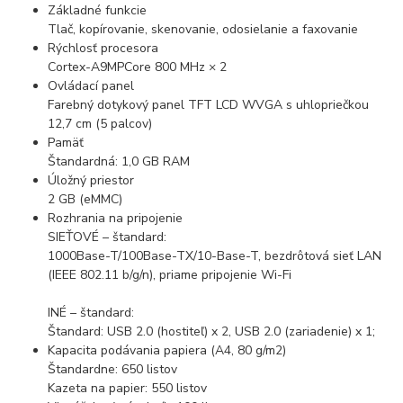
Základné funkcie
Tlač, kopírovanie, skenovanie, odosielanie a faxovanie
Rýchlosť procesora
Cortex-A9MPCore 800 MHz × 2
Ovládací panel
Farebný dotykový panel TFT LCD WVGA s uhlopriečkou
12,7 cm (5 palcov)
Pamäť
Štandardná: 1,0 GB RAM
Úložný priestor
2 GB (eMMC)
Rozhrania na pripojenie
SIEŤOVÉ – štandard:
1000Base-T/100Base-TX/10-Base-T, bezdrôtová sieť LAN
(IEEE 802.11 b/g/n), priame pripojenie Wi-Fi
INÉ – štandard:
Štandard: USB 2.0 (hostiteľ) x 2, USB 2.0 (zariadenie) x 1;
Kapacita podávania papiera (A4, 80 g/m2)
Štandardne: 650 listov
Kazeta na papier: 550 listov