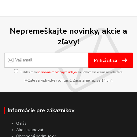
Nepremeškajte novinky, akcie a
zľavy!
Prihlásiť sa
Súhlasím so
spracovaním osobných údajov
za účelom zasielania newslettera.
Môžete sa kedykoľvek odhlásiť. Zasielame raz za 14 dní.
Informácie pre zákazníkov
O nás
Ako nakupovať
Obchodné podmienky