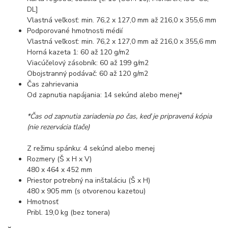
DL]
Vlastná veľkosť: min. 76,2 x 127,0 mm až 216,0 x 355,6 mm
Podporované hmotnosti médií
Vlastná veľkosť: min. 76,2 x 127,0 mm až 216,0 x 355,6 mm
Horná kazeta 1: 60 až 120 g/m2
Viacúčelový zásobník: 60 až 199 g/m2
Obojstranný podávač: 60 až 120 g/m2
Čas zahrievania
Od zapnutia napájania: 14 sekúnd alebo menej*
*Čas od zapnutia zariadenia po čas, keď je pripravená kópia
(nie rezervácia tlače)
Z režimu spánku: 4 sekúnd alebo menej
Rozmery (Š x H x V)
480 x 464 x 452 mm
Priestor potrebný na inštaláciu (Š x H)
480 x 905 mm (s otvorenou kazetou)
Hmotnosť
Pribl. 19,0 kg (bez tonera)