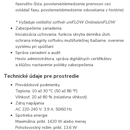
faxového čísla, povolenie/obmedzenie prenosov cez
ovládač faxu, povolenie/obmedzenie odosielania z histórie)
* Vyžaduje voliteľný softvér uniFLOW Online/uniFLOW
Zabezpečenie zariadenia
Inicializácia uchovania, funkcia skrytia denníka úloh,
ochrana integrity softvéru multifunkčnej tlačiarne, overenie
systému pri spúšťaní
Správa zariadení a audit
Heslo administrátora, správa digitálnych certifikátov
a kľúčov, nastavenie politiky zabezpečenia
Technické údaje pre prostredie
Prevádzkové podmienky
Teplota: 10 až 30 °C (50 až 86 °F)
Vlhkosť: 20 až 80 % (relatívna vlhkosť)
Zdroj napájania
AC 220-240 V: 3,9 A, 50/60 Hz
Spotreba energie
Maximálna: pribl. 1420 W alebo menej
Pohotovostný režim: pribl. 13,6 W