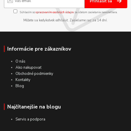
Prihlásiť sa
Súhlasím so
spracovaním osobných údajov
za účelom zasielania newslettera.
Môžete sa kedykoľvek odhlásiť. Zasielame raz za 14 dní.
Informácie pre zákazníkov
O nás
Ako nakupovať
Obchodné podmienky
Kontakty
Blog
Najčítanejšie na blogu
Servis a podpora