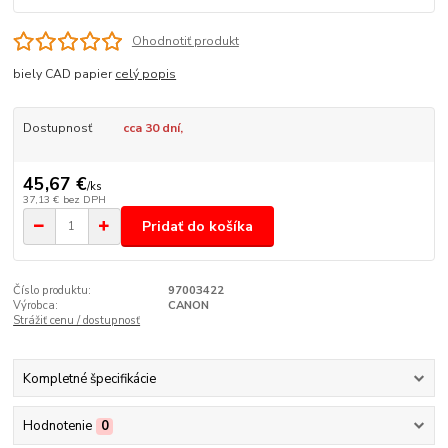
Ohodnotiť produkt
biely CAD papier
celý popis
Dostupnosť
cca 30 dní,
45,67 €
/
ks
37,13 €
bez DPH
Pridať do košíka
Číslo produktu:
97003422
Výrobca:
CANON
Strážiť cenu / dostupnosť
Kompletné špecifikácie
Hodnotenie
0