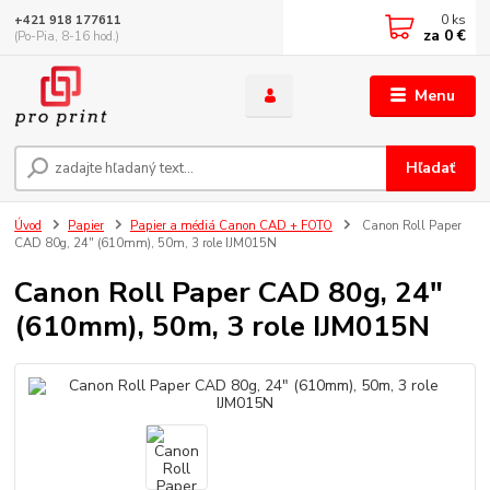
0
ks
+421 918 177611
za
0 €
(Po-Pia, 8-16 hod.)
Menu
Hľadať
Úvod
Papier
Papier a médiá Canon CAD + FOTO
Canon Roll Paper
CAD 80g, 24" (610mm), 50m, 3 role IJM015N
Canon Roll Paper CAD 80g, 24"
(610mm), 50m, 3 role IJM015N