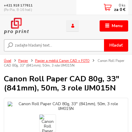
0
ks
+421 918 177611
za
0 €
(Po-Pia, 8-16 hod.)
Menu
Hľadať
Úvod
Papier
Papier a médiá Canon CAD + FOTO
Canon Roll Paper
CAD 80g, 33" (841mm), 50m, 3 role IJM015N
Canon Roll Paper CAD 80g, 33"
(841mm), 50m, 3 role IJM015N