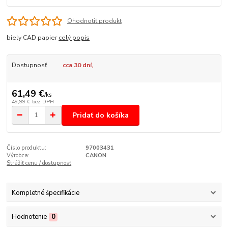
Ohodnotiť produkt
biely CAD papier
celý popis
Dostupnosť
cca 30 dní,
61,49 €
/
ks
49,99 €
bez DPH
Pridať do košíka
Číslo produktu:
97003431
Výrobca:
CANON
Strážiť cenu / dostupnosť
Kompletné špecifikácie
Hodnotenie
0