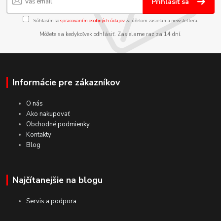
Prihlásiť sa
Súhlasím so
spracovaním osobných údajov
za účelom zasielania newslettera.
Môžete sa kedykoľvek odhlásiť. Zasielame raz za 14 dní.
Informácie pre zákazníkov
O nás
Ako nakupovať
Obchodné podmienky
Kontakty
Blog
Najčítanejšie na blogu
Servis a podpora