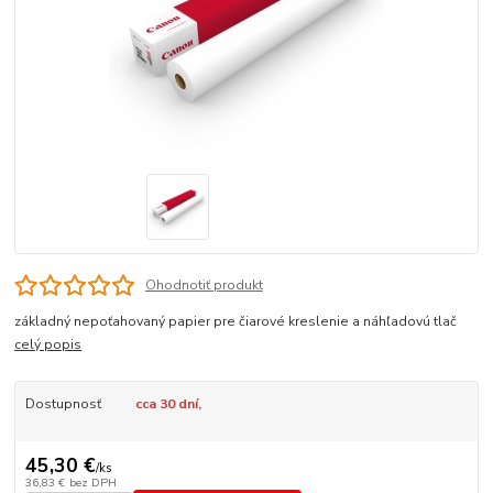
Ohodnotiť produkt
základný nepoťahovaný papier pre čiarové kreslenie a náhľadovú tlač
celý popis
Dostupnosť
cca 30 dní,
45,30 €
/
ks
36,83 €
bez DPH