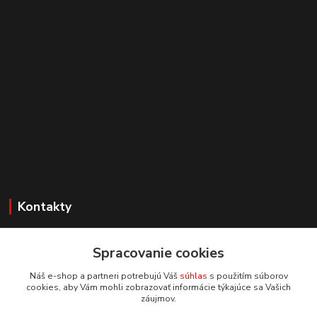
Kontakty
Zákaznícka podpora
+421 918 177611
Spracovanie cookies
(Po-Pia, 8-16 hod.)
Náš e-shop a partneri potrebujú Váš
súhlas
s použitím súborov
cookies, aby Vám mohli zobrazovať informácie týkajúce sa Vašich
info@proprint.sk
záujmov.