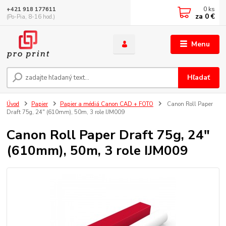
0
ks
+421 918 177611
za
0 €
(Po-Pia, 8-16 hod.)
Menu
Hľadať
Úvod
Papier
Papier a médiá Canon CAD + FOTO
Canon Roll Paper
Draft 75g, 24" (610mm), 50m, 3 role IJM009
Canon Roll Paper Draft 75g, 24"
(610mm), 50m, 3 role IJM009