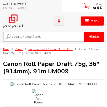
0
ks
+421 918 177611
za
0 €
(Po-Pia, 8-16 hod.)
Menu
Hľadať
Úvod
Papier
Papier a médiá Canon CAD + FOTO
Canon Roll Paper
Draft 75g, 36" (914mm), 91m IJM009
Canon Roll Paper Draft 75g, 36"
(914mm), 91m IJM009