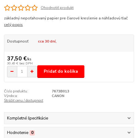
Ohodnotiť produkt
základný nepoťahovaný papier pre čiarové kreslenie a náhľadovú tlač
celý popis
Dostupnosť
cca 30 dní,
37,50 €
/
ks
30,49 €
bez DPH
Pridať do košíka
Číslo produktu:
7673B013
Výrobca:
CANON
Strážiť cenu / dostupnosť
Kompletné špecifikácie
Hodnotenie
0