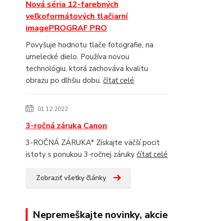
Nová séria 12-farebných
veľkoformátových tlačiarní
imagePROGRAF PRO
Povyšuje hodnotu tlače fotografie, na
umelecké dielo. Používa novou
technológiu, ktorá zachováva kvalitu
obrazu po dlhšiu dobu.
čítať celé
01.12.2022
3-ročná záruka Canon
3-ROČNÁ ZÁRUKA* Získajte väčší pocit
istoty s ponukou 3-ročnej záruky
čítať celé
Zobraziť všetky články
Nepremeškajte novinky, akcie