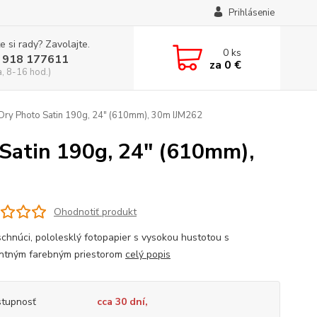
Prihlásenie
e si rady? Zavolajte.
0
ks
 918 177611
za
0 €
a, 8-16 hod.)
 Dry Photo Satin 190g, 24" (610mm), 30m IJM262
 Satin 190g, 24" (610mm),
Ohodnotiť produkt
schnúci, pololesklý fotopapier s vysokou hustotou s
ntným farebným priestorom
celý popis
tupnosť
cca 30 dní,