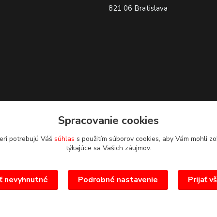
821 06 Bratislava
Spracovanie cookies
eri potrebujú Váš
súhlas
s použitím súborov cookies, aby Vám mohli zo
týkajúce sa Vašich záujmov.
ať nevyhnutné
Podrobné nastavenie
Prijať v