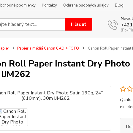
bchodné podmienky
Kontakty
Ochrana osobných údajov
Blog
Neviet
Hľadať
+421
(Po-Pi
apier
Papier a médiá Canon CAD + FOTO
Canon Roll Paper Instant
n Roll Paper Instant Dry Photo
 IJM262
rýchlo
excele
Dos