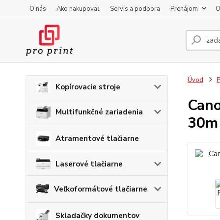
O nás
Ako nakupovať
Servis a podpora
Prenájom
O
Úvod
P
Kopírovacie stroje
Cano
Multifunkčné zariadenia
30m
Atramentové tlačiarne
Laserové tlačiarne
Veľkoformátové tlačiarne
Skladačky dokumentov