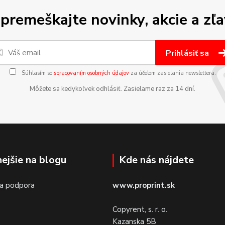
premeškajte novinky, akcie a zľa
Prihlásiť sa
Súhlasím so
spracovaním osobných údajov
za účelom zasielania newslettera.
Môžete sa kedykoľvek odhlásiť. Zasielame raz za 14 dní.
nejšie na blogu
Kde nás nájdete
 a podpora
www.proprint.sk
Copyrent, s. r. o.
Kazanska 5B