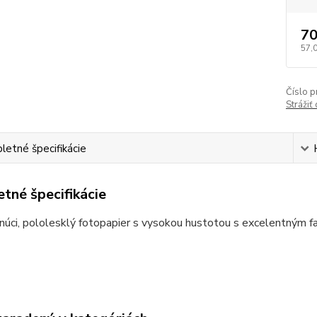
70
57,
Číslo p
Strážiť
etné špecifikácie
tné špecifikácie
núci, pololesklý fotopapier s vysokou hustotou s excelentným 