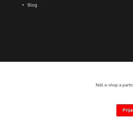
Blog
Náš e-shop a partn
Prij
© 2026 www.proprint.sk