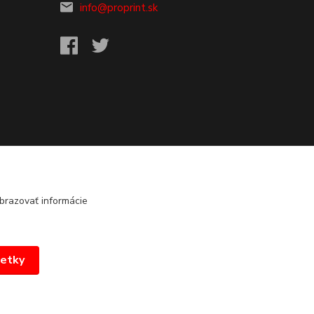
info@proprint.sk
brazovať informácie
šetky