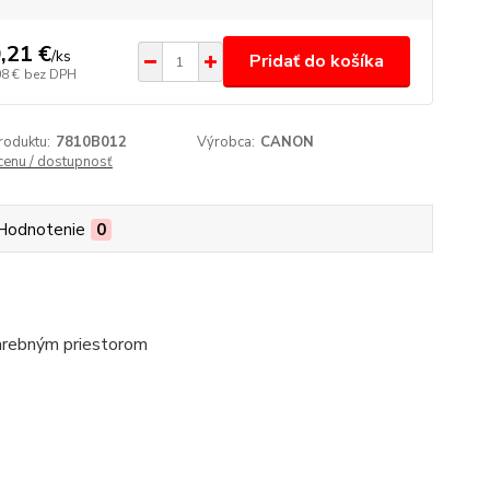
,21 €
/
ks
Pridať do košíka
08 €
bez DPH
roduktu:
7810B012
Výrobca:
CANON
 cenu / dostupnosť
Hodnotenie
0
farebným priestorom