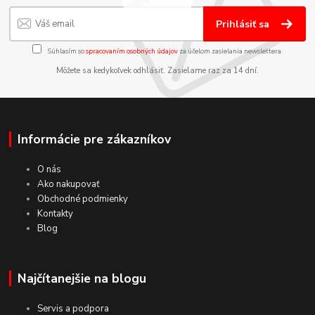
Prihlásiť sa
Súhlasím so
spracovaním osobných údajov
za účelom zasielania newslettera.
Môžete sa kedykoľvek odhlásiť. Zasielame raz za 14 dní.
Informácie pre zákazníkov
O nás
Ako nakupovať
Obchodné podmienky
Kontakty
Blog
Najčítanejšie na blogu
Servis a podpora