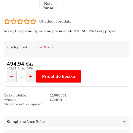
Ohodnotiť produkt
lesklý fotopapier špeciálne pre imagePROGRAF PRO
celý popis
Dostupnosť
cca 30 dní,
494,94 €
/
ks
402,39 €
bez DPH
Pridať do košíka
Číslo produktu:
1108C001
Výrobca:
CANON
Strážiť cenu / dostupnosť
Kompletné špecifikácie