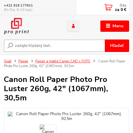
0
ks
+421 918 177611
za
0 €
(Po-Pia, 8-16 hod.)
Menu
Hľadať
Úvod
Papier
Papier a médiá Canon CAD + FOTO
Canon Roll Paper
Photo Pro Luster 260g, 42" (1067mm), 30,5m
Canon Roll Paper Photo Pro
Luster 260g, 42" (1067mm),
30,5m