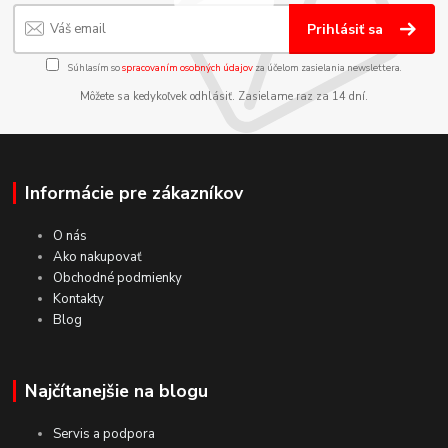
Prihlásiť sa
Súhlasím so
spracovaním osobných údajov
za účelom zasielania newslettera.
Môžete sa kedykoľvek odhlásiť. Zasielame raz za 14 dní.
Informácie pre zákazníkov
O nás
Ako nakupovať
Obchodné podmienky
Kontakty
Blog
Najčítanejšie na blogu
Servis a podpora