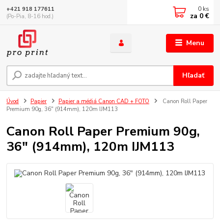
0
ks
+421 918 177611
za
0 €
(Po-Pia, 8-16 hod.)
Menu
Hľadať
Úvod
Papier
Papier a médiá Canon CAD + FOTO
Canon Roll Paper
Premium 90g, 36" (914mm), 120m IJM113
Canon Roll Paper Premium 90g,
36" (914mm), 120m IJM113