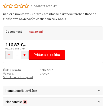
Ohodnotiť produkt
papier s povrchovou úpravou pre plošné a grafické farebné tlače so
zlepšeným povrchovým coatingom
celý popis
Dostupnosť
cca 30 dní,
116,87 €
/
ks
95,02 €
bez DPH
Pridať do košíka
Číslo produktu:
97022737
Výrobca:
CANON
Strážiť cenu / dostupnosť
Kompletné špecifikácie
Hodnotenie
0