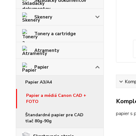
Skladačky dokumentov
Skenery
Tonery a cartridge
Atramenty
Papier
Kompl
Papier A3/A4
Papier a médiá Canon CAD +
Komple
FOTO
papier s
Štandardné papier pre CAD
tlač 80g-90g