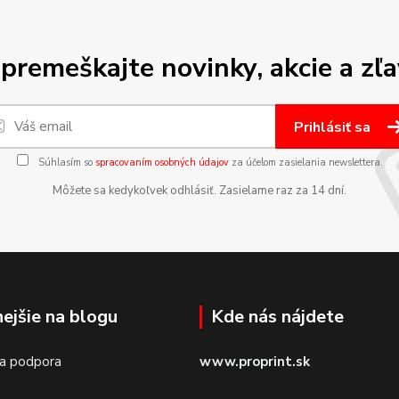
premeškajte novinky, akcie a zľa
Prihlásiť sa
Súhlasím so
spracovaním osobných údajov
za účelom zasielania newslettera.
Môžete sa kedykoľvek odhlásiť. Zasielame raz za 14 dní.
nejšie na blogu
Kde nás nájdete
 a podpora
www.proprint.sk