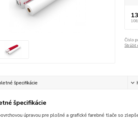
13
108
Číslo p
Strážiť
etné špecifikácie
tné špecifikácie
 povrchovou úpravou pre plošné a grafické farebné tlače so zle