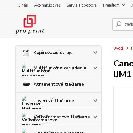
O nás
Ako nakupovať
Servis a podpora
Prenájom
O
Úvod
P
Kopírovacie stroje
Cano
Multifunkčné zariadenia
IJM1
Atramentové tlačiarne
Laserové tlačiarne
Veľkoformátové tlačiarne