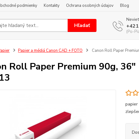
bchodné podmienky
Kontakty
Ochrana osobných údajov
Blog
Neviet
Hľadať
+421
(Po-Pi
apier
Papier a médiá Canon CAD + FOTO
Canon Roll Paper Premium
n Roll Paper Premium 90g, 36" 
13
papier
zlepš
Dos