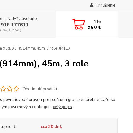
Prihlásenie
e si rady? Zavolajte.
0
ks
 918 177611
za
0 €
a, 8-16 hod.)
 90g, 36" (914mm), 45m, 3 role IJM113
(914mm), 45m, 3 role
Ohodnotiť produkt
 s povrchovou úpravou pre plošné a grafické farebné tlače so
eným povrchovým coatingom
celý popis
tupnosť
cca 30 dní,