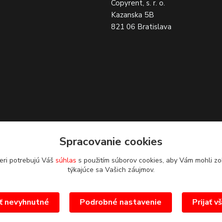
Copyrent, s. r. o.
Kazanska 5B
821 06 Bratislava
Spracovanie cookies
eri potrebujú Váš
súhlas
s použitím súborov cookies, aby Vám mohli zo
týkajúce sa Vašich záujmov.
ať nevyhnutné
Podrobné nastavenie
Prijať v