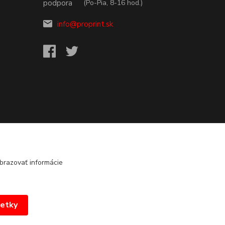
(Po-Pia, 8-16 hod.)
info@proprint.sk
brazovať informácie
šetky