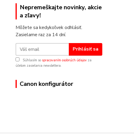
Nepremeškajte novinky, akcie
a zľavy!
Môžete sa kedykoľvek odhlásiť.
Zasielame raz za 14 dní.
Prihlásiť sa
Súhlasím so
spracovaním osobných údajov
za
účelom zasielania newslettera.
Canon konfigurátor