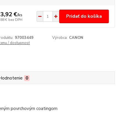
3,92 €
/
ks
Pridať do košíka
,88 €
bez DPH
roduktu:
97003449
Výrobca:
CANON
 cenu / dostupnosť
Hodnotenie
0
pšeným povrchovým coatingom