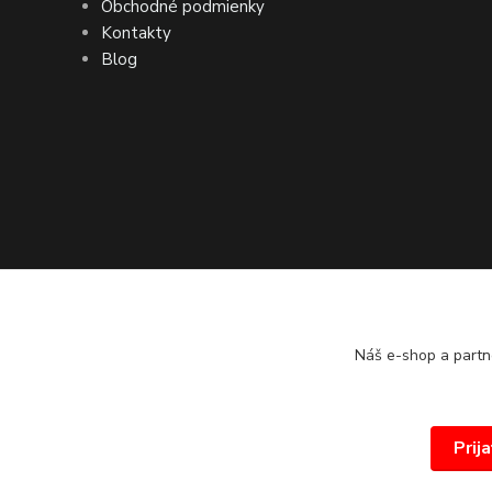
Obchodné podmienky
Kontakty
Blog
Náš e-shop a partn
Prij
© 2026 www.proprint.sk