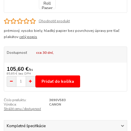
Ohodnotiť produkt
prémiový, vysoko biely, hladký papier bez povrchovej úpravy pre tlač
plakátov
celý popis
Dostupnosť
cca 30 dní,
105,60 €
/
ks
85,85 €
bez DPH
Pridať do košíka
Číslo produktu:
3690V583
Výrobca:
CANON
Strážiť cenu / dostupnosť
Kompletné špecifikácie