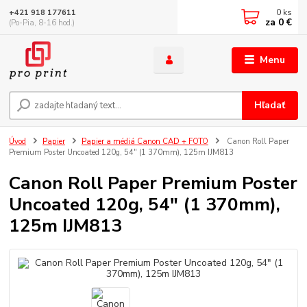
0
ks
+421 918 177611
za
0 €
(Po-Pia, 8-16 hod.)
Menu
Hľadať
Úvod
Papier
Papier a médiá Canon CAD + FOTO
Canon Roll Paper
Premium Poster Uncoated 120g, 54" (1 370mm), 125m IJM813
Canon Roll Paper Premium Poster
Uncoated 120g, 54" (1 370mm),
125m IJM813