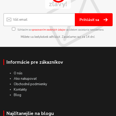
zľavy!
Prihlásiť sa
Súhlasím so
spracovaním osobných údajov
za účelom zasielania newslettera.
Môžete sa kedykoľvek odhlásiť. Zasielame raz za 14 dní.
Informácie pre zákazníkov
O nás
Ako nakupovať
Obchodné podmienky
Kontakty
Blog
Najčítanejšie na blogu