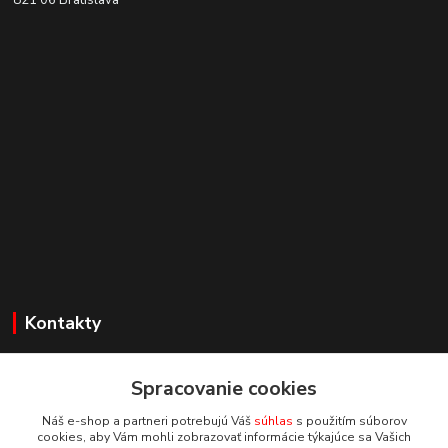
821 06 Bratislava
Kontakty
Zákaznícka podpora
+421 918 177611
Spracovanie cookies
(Po-Pia, 8-16 hod.)
Náš e-shop a partneri potrebujú Váš
súhlas
s použitím súborov
cookies, aby Vám mohli zobrazovať informácie týkajúce sa Vašich
info@proprint.sk