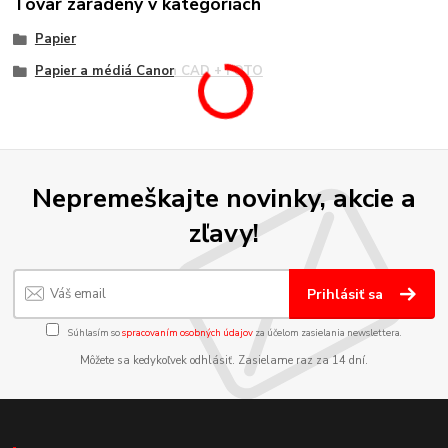
Tovar zaradený v kategóriách
Papier
Papier a médiá Canon CAD + FOTO
Nepremeškajte novinky, akcie a
zľavy!
Prihlásiť sa
Súhlasím so
spracovaním osobných údajov
za účelom zasielania newslettera.
Môžete sa kedykoľvek odhlásiť. Zasielame raz za 14 dní.