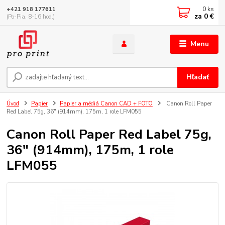
0
ks
+421 918 177611
za
0 €
(Po-Pia, 8-16 hod.)
Menu
Hľadať
Úvod
Papier
Papier a médiá Canon CAD + FOTO
Canon Roll Paper
Red Label 75g, 36" (914mm), 175m, 1 role LFM055
Canon Roll Paper Red Label 75g,
36" (914mm), 175m, 1 role
LFM055