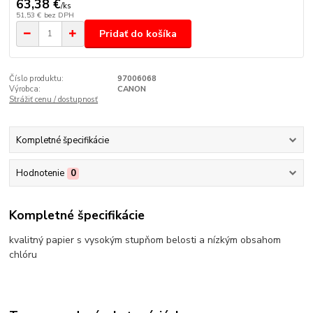
63,38 €
/
ks
51,53 €
bez DPH
Pridať do košíka
Číslo produktu:
97006068
Výrobca:
CANON
Strážiť cenu / dostupnosť
Kompletné špecifikácie
Hodnotenie
0
Kompletné špecifikácie
kvalitný papier s vysokým stupňom belosti a nízkým obsahom
chlóru