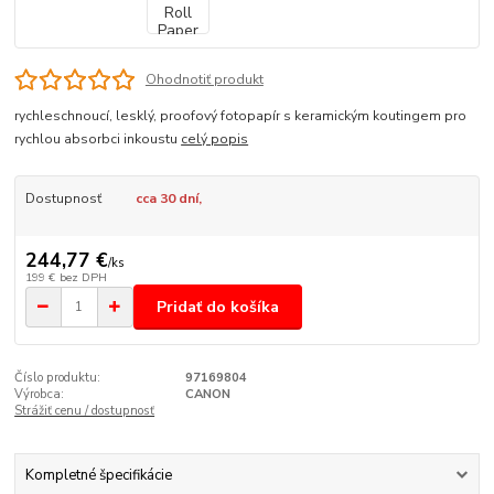
Ohodnotiť produkt
rychleschnoucí, lesklý, proofový fotopapír s keramickým koutingem pro
rychlou absorbci inkoustu
celý popis
Dostupnosť
cca 30 dní,
244,77 €
/
ks
199 €
bez DPH
Pridať do košíka
Číslo produktu:
97169804
Výrobca:
CANON
Strážiť cenu / dostupnosť
Kompletné špecifikácie