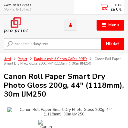
0
ks
+421 918 177611
za
0 €
(Po-Pia, 8-16 hod.)
Menu
Hľadať
Úvod
Papier
Papier a médiá Canon CAD + FOTO
Canon Roll Paper
Smart Dry Photo Gloss 200g, 44" (1118mm), 30m IJM250
Canon Roll Paper Smart Dry
Photo Gloss 200g, 44" (1118mm),
30m IJM250