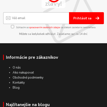
zľavy!
Prihlásiť sa
Súhlasím so
spracovaním osobných údajov
za účelom zasielania newslettera.
Môžete sa kedykoľvek odhlásiť. Zasielame raz za 14 dní.
Informácie pre zákazníkov
O nás
Ako nakupovať
Obchodné podmienky
Kontakty
Blog
Najčítanejšie na blogu