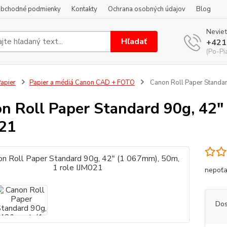
bchodné podmienky
Kontakty
Ochrana osobných údajov
Blog
Neviet
Hľadať
+421
(Po-Pi
apier
Papier a médiá Canon CAD + FOTO
Canon Roll Paper Standar
n Roll Paper Standard 90g, 42"
21
nepoťa
Dos