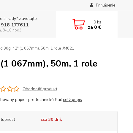
Prihlásenie
e si rady? Zavolajte.
0
ks
 918 177611
za
0 €
a, 8-16 hod.)
d 90g, 42" (1 067mm), 50m, 1 role IJM021
 (1 067mm), 50m, 1 role
Ohodnotiť produkt
hovaný papier pre technickú tlač
celý popis
tupnosť
cca 30 dní,