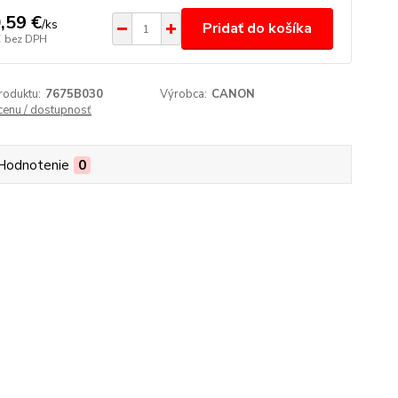
,59 €
/
ks
Pridať do košíka
€
bez DPH
roduktu:
7675B030
Výrobca:
CANON
 cenu / dostupnosť
Hodnotenie
0