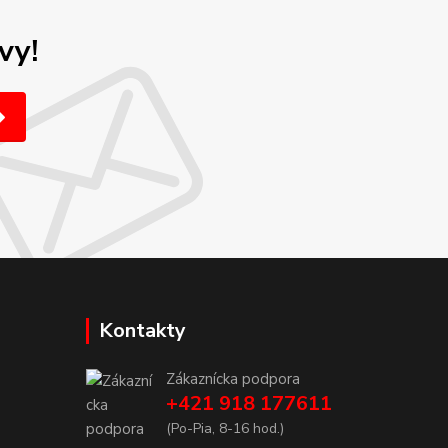
vy!
Kontakty
Zákaznícka podpora
+421 918 177611
(Po-Pia, 8-16 hod.)