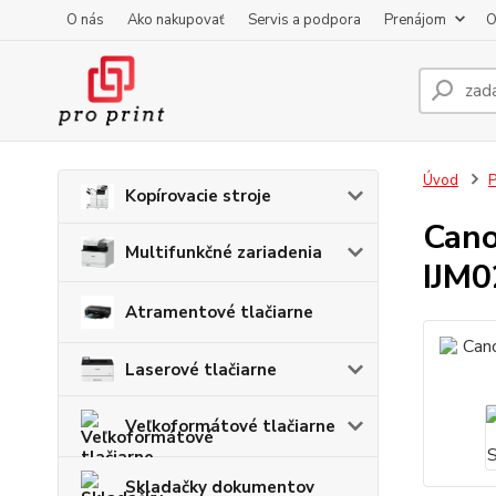
O nás
Ako nakupovať
Servis a podpora
Prenájom
O
Úvod
P
Kopírovacie stroje
Cano
Multifunkčné zariadenia
IJM0
Atramentové tlačiarne
Laserové tlačiarne
Veľkoformátové tlačiarne
Skladačky dokumentov