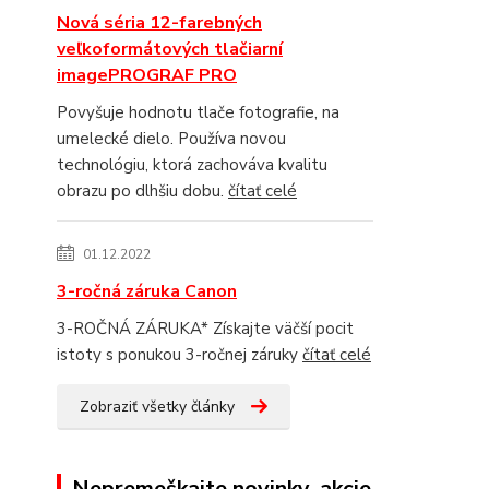
Nová séria 12-farebných
veľkoformátových tlačiarní
imagePROGRAF PRO
Povyšuje hodnotu tlače fotografie, na
umelecké dielo. Používa novou
technológiu, ktorá zachováva kvalitu
obrazu po dlhšiu dobu.
čítať celé
01.12.2022
3-ročná záruka Canon
3-ROČNÁ ZÁRUKA* Získajte väčší pocit
istoty s ponukou 3-ročnej záruky
čítať celé
Zobraziť všetky články
Nepremeškajte novinky, akcie