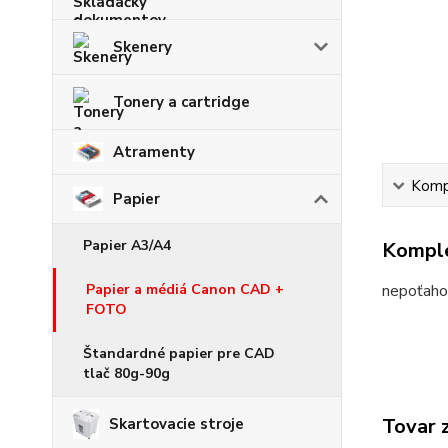
Skenery
Tonery a cartridge
Atramenty
Kompl
Papier
Papier A3/A4
Komple
nepoťahov
Papier a médiá Canon CAD +
FOTO
Štandardné papier pre CAD
tlač 80g-90g
Tovar 
Skartovacie stroje