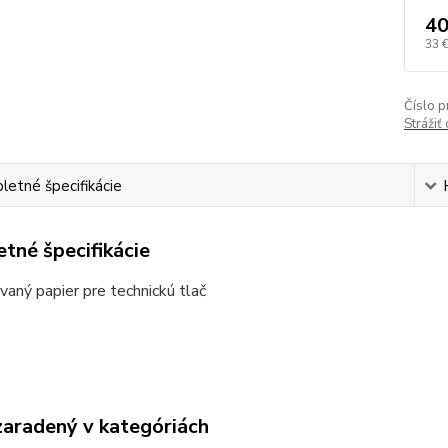
40
33 
Číslo p
Strážiť
etné špecifikácie
tné špecifikácie
aný papier pre technickú tlač
zaradený v kategóriách