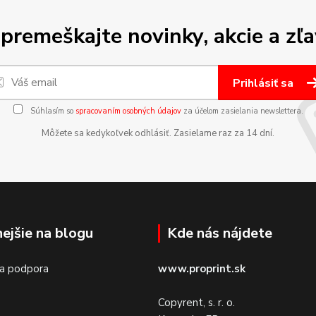
premeškajte novinky, akcie a zľa
Prihlásiť sa
Súhlasím so
spracovaním osobných údajov
za účelom zasielania newslettera.
Môžete sa kedykoľvek odhlásiť. Zasielame raz za 14 dní.
nejšie na blogu
Kde nás nájdete
 a podpora
www.proprint.sk
Copyrent, s. r. o.