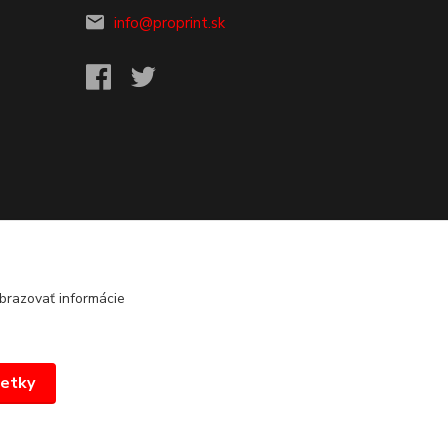
info@proprint.sk
brazovať informácie
šetky