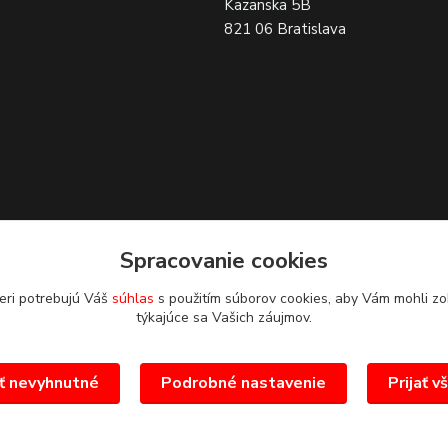
Kazanska 5B
821 06 Bratislava
Spracovanie cookies
eri potrebujú Váš
súhlas
s použitím súborov cookies, aby Vám mohli zo
týkajúce sa Vašich záujmov.
ať nevyhnutné
Podrobné nastavenie
Prijať v