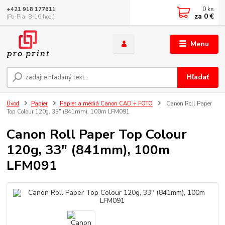
0
ks
+421 918 177611
za
0 €
(Po-Pia, 8-16 hod.)
Menu
Hľadať
Úvod
Papier
Papier a médiá Canon CAD + FOTO
Canon Roll Paper
Top Colour 120g, 33" (841mm), 100m LFM091
Canon Roll Paper Top Colour
120g, 33" (841mm), 100m
LFM091