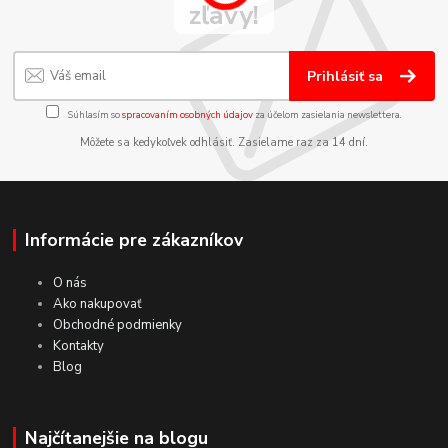
zľavy!
Prihlásiť sa
Súhlasím so
spracovaním osobných údajov
za účelom zasielania newslettera.
Môžete sa kedykoľvek odhlásiť. Zasielame raz za 14 dní.
Informácie pre zákazníkov
O nás
Ako nakupovať
Obchodné podmienky
Kontakty
Blog
Najčítanejšie na blogu