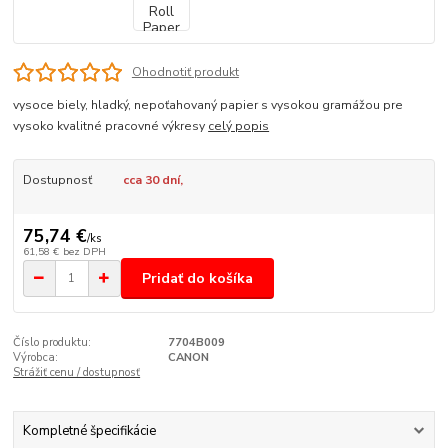
Ohodnotiť produkt
vysoce biely, hladký, nepoťahovaný papier s vysokou gramážou pre
vysoko kvalitné pracovné výkresy
celý popis
Dostupnosť
cca 30 dní,
75,74 €
/
ks
61,58 €
bez DPH
Pridať do košíka
Číslo produktu:
7704B009
Výrobca:
CANON
Strážiť cenu / dostupnosť
Kompletné špecifikácie