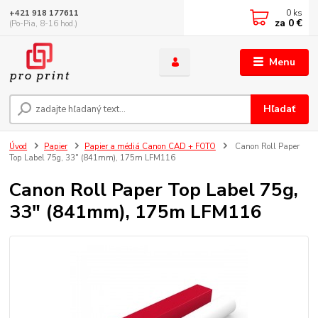
0
ks
+421 918 177611
za
0 €
(Po-Pia, 8-16 hod.)
Menu
Hľadať
Úvod
Papier
Papier a médiá Canon CAD + FOTO
Canon Roll Paper
Top Label 75g, 33" (841mm), 175m LFM116
Canon Roll Paper Top Label 75g,
33" (841mm), 175m LFM116