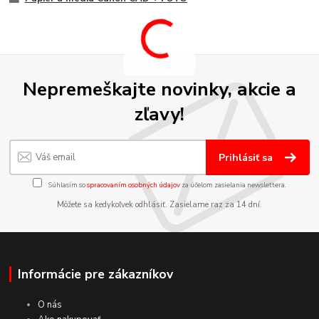
Nepremeškajte novinky, akcie a
zľavy!
Prihlásiť sa
Súhlasím so
spracovaním osobných údajov
za účelom zasielania newslettera.
Môžete sa kedykoľvek odhlásiť. Zasielame raz za 14 dní.
Informácie pre zákazníkov
O nás