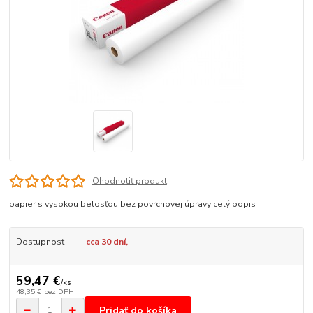
Ohodnotiť produkt
papier s vysokou belosťou bez povrchovej úpravy
celý popis
Dostupnosť
cca 30 dní,
59,47 €
/
ks
48,35 €
bez DPH
Pridať do košíka