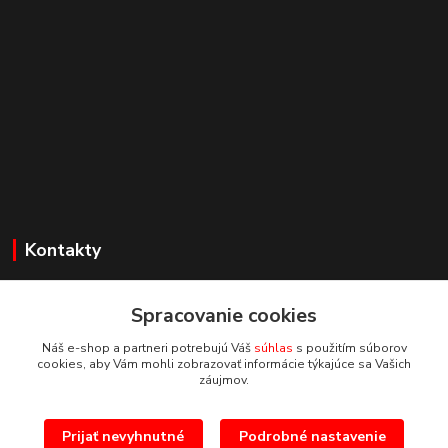
Kontakty
Zákaznícka podpora
+421 918 177611
Spracovanie cookies
(Po-Pia, 8-16 hod.)
Náš e-shop a partneri potrebujú Váš
súhlas
s použitím súborov
cookies, aby Vám mohli zobrazovať informácie týkajúce sa Vašich
info@proprint.sk
záujmov.
Prijať nevyhnutné
Podrobné nastavenie