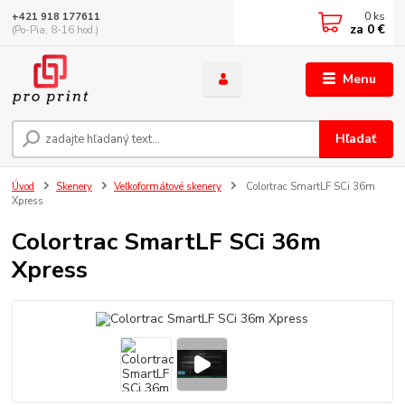
0
ks
+421 918 177611
za
0 €
(Po-Pia, 8-16 hod.)
Menu
Hľadať
Úvod
Skenery
Veľkoformátové skenery
Colortrac SmartLF SCi 36m
Xpress
Colortrac SmartLF SCi 36m
Xpress