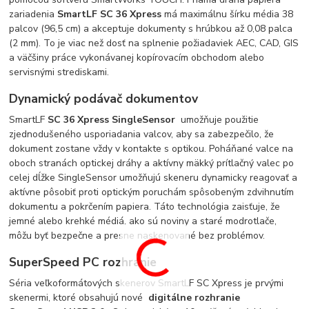
zariadenia
SmartLF SC 36 Xpress
má maximálnu šírku média 38
palcov (96,5 cm) a akceptuje dokumenty s hrúbkou až 0,08 palca
(2 mm). To je viac než dosť na splnenie požiadaviek AEC, CAD, GIS
a väčšiny práce vykonávanej kopírovacím obchodom alebo
servisnými strediskami.
Dynamický podávač dokumentov
SmartLF
SC 36
Xpress SingleSensor
umožňuje použitie
zjednodušeného usporiadania valcov, aby sa zabezpečilo, že
dokument zostane vždy v kontakte s optikou. Poháňané valce na
oboch stranách optickej dráhy a aktívny mäkký prítlačný valec po
celej dĺžke SingleSensor umožňujú skeneru dynamicky reagovať a
aktívne pôsobiť proti optickým poruchám spôsobeným zdvihnutím
dokumentu a pokrčením papiera. Táto technológia zaisťuje, že
jemné alebo krehké médiá, ako sú noviny a staré modrotlače,
môžu byť bezpečne a presne naskenované bez problémov.
SuperSpeed ​​PC rozhranie
Séria veľkoformátových skenerov SmartLF SC Xpress je prvými
skenermi, ktoré obsahujú nové
digitálne rozhranie