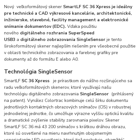
Nový veľkoformátový skener
SmartLF SC 36 Xpress je ideálny
pre technické a CAD výkresové kancelárie, architektonické,
inžinierske, stavebné, facility management a elektronické
snímanie dokumentov (EDC).
Vďaka použitiu
nového
digitálneho rozhrania SuperSpeed ​​
USB3
a
digitálneho zobrazovania SingleSensor
je tento
širokoformátový skener najlepším riešením pre všeobecné použitie
v oblasti technického zobrazovania a farebnej grafiky pre
dokumenty až do formátu E alebo A0.
Technológia SingleSensor
SmartLF
SC 36 Xpress
je prírastkom do nášho rozširujúceho sa
radu veľkoformátových skenerov, ktoré využívajú našu
technológiu digitálneho zobrazovania
SingleSensor
(prihlásený
na patent). Vynález Colortrac kombinuje celú šírku dokumentu
jednotlivých kontaktných obrazových snímačov (CIS) v robustnej
jednodielnej jednotke, čo umožňuje výrazne vyššiu optickú kvalitu
a dramatické zvýšenie stability zarovnania pixelov. Skener
SmartLF SC 36 má 43 200 snímačov s krátkou dráhou obrazu,
ktoré sú osvetlené na mieru navrhnutým obojsmerným
usporiadaním LED osvetlenia, ktoré tiež poskytuje „okamžité“