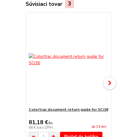
Súvisiaci tovar
3
Colortrac document return guide for SCi36
Colortrac p
koša
81,18 €
478,47 
/
ks
do 14 dní,
66 €
bez DPH
389 €
bez D
Pridať do košíka