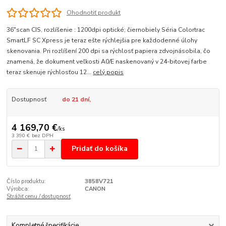
Ohodnotiť produkt
36"scan CIS, rozlíšenie : 1200dpi optické; čiernobiely Séria Colortrac
SmartLF SC Xpress je teraz ešte rýchlejšia pre každodenné úlohy
skenovania. Pri rozlíšení 200 dpi sa rýchlosť papiera zdvojnásobila, čo
znamená, že dokument veľkosti A0/E naskenovaný v 24-bitovej farbe
teraz skenuje rýchlosťou 12...
celý popis
Dostupnosť
do 21 dní,
4 169,70 €
/
ks
3 390 €
bez DPH
Pridať do košíka
Číslo produktu:
3858V721
Výrobca:
CANON
Strážiť cenu / dostupnosť
Kompletné špecifikácie