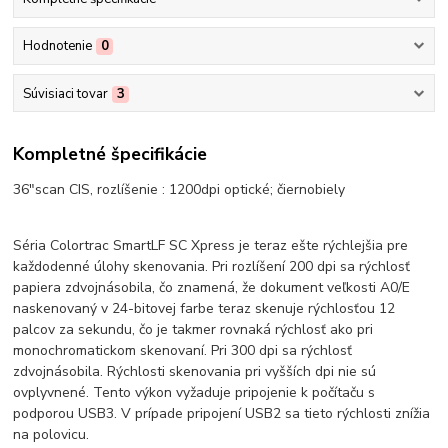
Hodnotenie
0
Súvisiaci tovar
3
Kompletné špecifikácie
36"scan CIS, rozlíšenie : 1200dpi optické; čiernobiely
Séria Colortrac SmartLF SC Xpress je teraz ešte rýchlejšia pre
každodenné úlohy skenovania. Pri rozlíšení 200 dpi sa rýchlosť
papiera zdvojnásobila, čo znamená, že dokument veľkosti A0/E
naskenovaný v 24-bitovej farbe teraz skenuje rýchlosťou 12
palcov za sekundu, čo je takmer rovnaká rýchlosť ako pri
monochromatickom skenovaní. Pri 300 dpi sa rýchlosť
zdvojnásobila. Rýchlosti skenovania pri vyšších dpi nie sú
ovplyvnené. Tento výkon vyžaduje pripojenie k počítaču s
podporou USB3. V prípade pripojení USB2 sa tieto rýchlosti znížia
na polovicu.