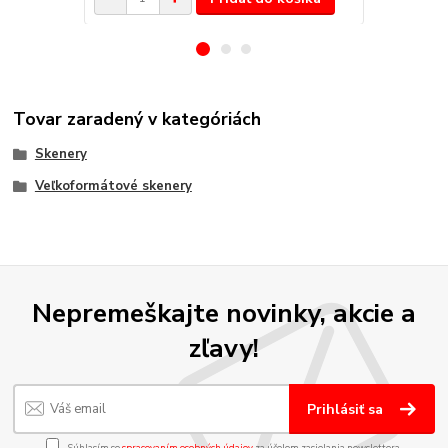
Tovar zaradený v kategóriách
Skenery
Veľkoformátové skenery
Nepremeškajte novinky, akcie a
zľavy!
Prihlásiť sa
Súhlasím so
spracovaním osobných údajov
za účelom zasielania newslettera.