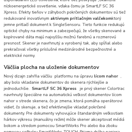
nízkoenergetické osvetlenie, vďaka čomu je SmartLF SC 36
Xpress. Efekty tieňov v záhyboch pokrčených dokumentov sú tiež
redukované inovatívnym
aktívnym prítlačným valčekom
ktorý
jemne pritlačí dokument k SingleSensoru. Tieto funkcie redukujú
optické chyby na minimum a zabezpečujú, že všetky skenované a
kopírované dáta majú najvyššiu možnú farebnú a rozmerovú
presnosť. Skener je navrhnutý a vyrobený tak, aby spĺňal alebo
prekračoval všetky príslušné medzinárodné bezpečnostné a
elektrické normy.
Väčšia plocha na uloženie dokumentov
Nový dizajn zahŕňa väčšiu platformu na úpravu
lícom nahor
,
aby bolo vkladanie dokumentov do skenera rýchlejšie a
jednoduchšie.
SmartLF SC 36 Xpress
je prvý skener Colortrac
navrhnutý špeciálne na automatickú veľkosť dokumentov lícom
nahor v strede skenera, čo je zmena, ktorá pomáha operátorovi
vidieť, čo skenuje, a tiež efektívnejšie vkladať pokrčené
dokumenty. Pre dokumenty vyhovujúce štandardným veľkostiam
hárkov výkresu (manuálny režim) môže skener akceptovať médiá
bokom a stredom pomocou SmartWorks Pro alebo iba zboku
pomocou softvéru SmartWorks TOUCH. Priama dráha papiera