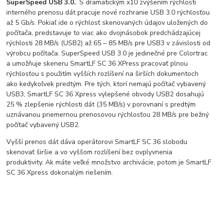
SuperSpeed ​​USB 3.0.
. S dramatickým x10 zvýšením rýchlosti
interného prenosu dát pracuje nové rozhranie USB 3.0 rýchlosťou
až 5 Gb/s. Pokiaľ ide o rýchlosť skenovaných údajov uložených do
počítača, predstavuje to viac ako dvojnásobok predchádzajúcej
rýchlosti 28 MB/s (USB2) až 65 – 85 MB/s pre USB3 v závislosti od
výrobcu počítača. SuperSpeed ​​USB 3.0 je jedinečné pre Colortrac
a umožňuje skeneru SmartLF SC 36 XPress pracovať plnou
rýchlosťou s použitím vyšších rozlíšení na širších dokumentoch
ako kedykoľvek predtým. Pre tých, ktorí nemajú počítač vybavený
USB3, SmartLF SC 36 Xpress vylepšené obvody USB2 dosahujú
25 % zlepšenie rýchlosti dát (35 MB/s) v porovnaní s predtým
uznávanou priemernou prenosovou rýchlosťou 28 MB/s pre bežný
počítač vybavený USB2.
Vyšší prenos dát dáva operátorovi SmartLF SC 36 slobodu
skenovať širšie a vo vyššom rozlíšení bez ovplyvnenia
produktivity. Ak máte veľké množstvo archivácie, potom je SmartLF
SC 36 Xpress dokonalým riešením.