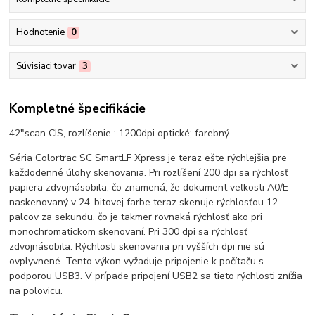
Hodnotenie
0
Súvisiaci tovar
3
Kompletné špecifikácie
42"scan CIS, rozlíšenie : 1200dpi optické; farebný
Séria Colortrac SC SmartLF Xpress je teraz ešte rýchlejšia pre
každodenné úlohy skenovania. Pri rozlíšení 200 dpi sa rýchlosť
papiera zdvojnásobila, čo znamená, že dokument veľkosti A0/E
naskenovaný v 24-bitovej farbe teraz skenuje rýchlosťou 12
palcov za sekundu, čo je takmer rovnaká rýchlosť ako pri
monochromatickom skenovaní. Pri 300 dpi sa rýchlosť
zdvojnásobila. Rýchlosti skenovania pri vyšších dpi nie sú
ovplyvnené. Tento výkon vyžaduje pripojenie k počítaču s
podporou USB3. V prípade pripojení USB2 sa tieto rýchlosti znížia
na polovicu.