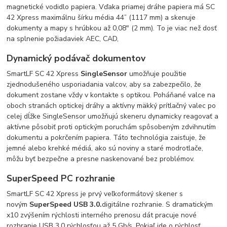
magnetické vodidlo papiera. Vďaka priamej dráhe papiera má SC
42 Xpress maximálnu šírku média 44” (1117 mm) a skenuje
dokumenty a mapy s hrúbkou až 0,08″ (2 mm). To je viac než dosť
na splnenie požiadaviek AEC, CAD,
Dynamický podávač dokumentov
SmartLF SC 42 Xpress
SingleSensor
umožňuje použitie
zjednodušeného usporiadania valcov, aby sa zabezpečilo, že
dokument zostane vždy v kontakte s optikou. Poháňané valce na
oboch stranách optickej dráhy a aktívny mäkký prítlačný valec po
celej dĺžke SingleSensor umožňujú skeneru dynamicky reagovať a
aktívne pôsobiť proti optickým poruchám spôsobeným zdvihnutím
dokumentu a pokrčením papiera. Táto technológia zaisťuje, že
jemné alebo krehké médiá, ako sú noviny a staré modrotlače,
môžu byť bezpečne a presne naskenované bez problémov.
SuperSpeed ​​PC rozhranie
SmartLF SC 42 Xpress je prvý veľkoformátový skener s
novým
SuperSpeed ​​USB 3.0.
digitálne rozhranie. S dramatickým
x10 zvýšením rýchlosti interného prenosu dát pracuje nové
rozhranie USB 3.0 rýchlosťou až 5 Gb/s. Pokiaľ ide o rýchlosť