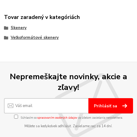
Tovar zaradený v kategóriách
Skenery
Veľkoformátové skenery
Nepremeškajte novinky, akcie a
zľavy!
Prihlásiť sa
Súhlasím so
spracovaním osobných údajov
za účelom zasielania newslettera.
Môžete sa kedykoľvek odhlásiť. Zasielame raz za 14 dní.