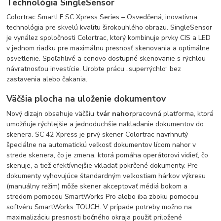
Technológia SingleSensor
Colortrac SmartLF SC Xpress Series – Osvedčená, inovatívna
technológia pre skvelú kvalitu širokouhlého obrazu. SingleSensor
je vynález spoločnosti Colortrac, ktorý kombinuje prvky CIS a LED
v jednom riadku pre maximálnu presnosť skenovania a optimálne
osvetlenie. Spoľahlivé a cenovo dostupné skenovanie s rýchlou
návratnosťou investície. Urobte prácu „superrýchlo“ bez
zastavenia alebo čakania.
Väčšia plocha na uloženie dokumentov
Nový dizajn obsahuje väčšiu
tvár nahor
pracovná platforma, ktorá
umožňuje rýchlejšie a jednoduchšie nakladanie dokumentov do
skenera. SC 42 Xpress je prvý skener Colortrac navrhnutý
špeciálne na automatickú veľkosť dokumentov lícom nahor v
strede skenera, čo je zmena, ktorá pomáha operátorovi vidieť, čo
skenuje, a tiež efektívnejšie vkladať pokrčené dokumenty. Pre
dokumenty vyhovujúce štandardným veľkostiam hárkov výkresu
(manuálny režim) môže skener akceptovať médiá bokom a
stredom pomocou SmartWorks Pro alebo iba zboku pomocou
softvéru SmartWorks TOUCH. V prípade potreby možno na
maximalizáciu presnosti bočného okraja použiť priložené