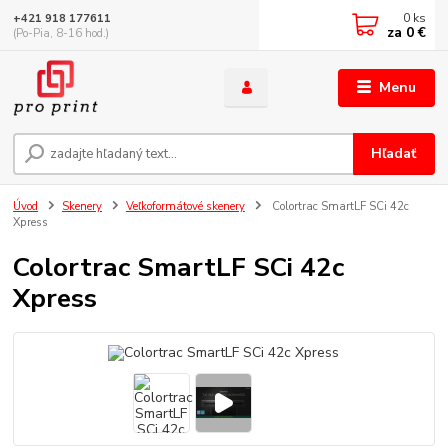
0
ks
+421 918 177611
za
0 €
(Po-Pia, 8-16 hod.)
Menu
Hľadať
Úvod
Skenery
Veľkoformátové skenery
Colortrac SmartLF SCi 42c
Xpress
Colortrac SmartLF SCi 42c
Xpress