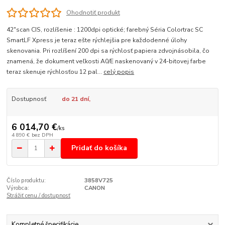
Ohodnotiť produkt
42"scan CIS, rozlíšenie : 1200dpi optické; farebný Séria Colortrac SC
SmartLF Xpress je teraz ešte rýchlejšia pre každodenné úlohy
skenovania. Pri rozlíšení 200 dpi sa rýchlosť papiera zdvojnásobila, čo
znamená, že dokument veľkosti A0/E naskenovaný v 24-bitovej farbe
teraz skenuje rýchlosťou 12 pal...
celý popis
Dostupnosť
do 21 dní,
6 014,70 €
/
ks
4 890 €
bez DPH
Pridať do košíka
Číslo produktu:
3858V725
Výrobca:
CANON
Strážiť cenu / dostupnosť
Kompletné špecifikácie