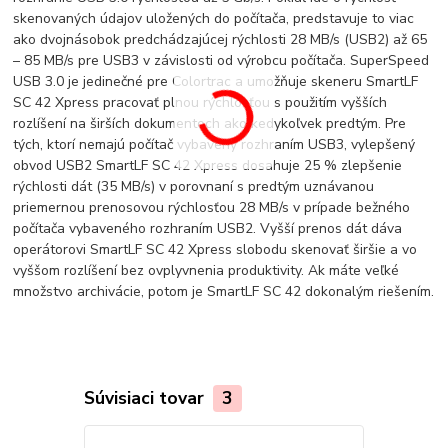
skenovaných údajov uložených do počítača, predstavuje to viac
ako dvojnásobok predchádzajúcej rýchlosti 28 MB/s (USB2) až 65
– 85 MB/s pre USB3 v závislosti od výrobcu počítača. SuperSpeed ​​
USB 3.0 je jedinečné pre Colortrac a umožňuje skeneru SmartLF
SC 42 Xpress pracovať plnou rýchlosťou s použitím vyšších
rozlíšení na širších dokumentoch ako kedykoľvek predtým. Pre
tých, ktorí nemajú počítač vybavený rozhraním USB3, vylepšený
obvod USB2 SmartLF SC 42 Xpress dosahuje 25 % zlepšenie
rýchlosti dát (35 MB/s) v porovnaní s predtým uznávanou
priemernou prenosovou rýchlosťou 28 MB/s v prípade bežného
počítača vybaveného rozhraním USB2. Vyšší prenos dát dáva
operátorovi SmartLF SC 42 Xpress slobodu skenovať širšie a vo
vyššom rozlíšení bez ovplyvnenia produktivity. Ak máte veľké
množstvo archivácie, potom je SmartLF SC 42 dokonalým riešením.
Súvisiaci tovar
3