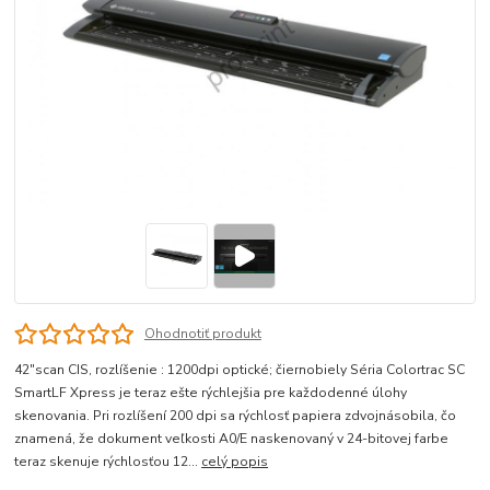
Ohodnotiť produkt
42"scan CIS, rozlíšenie : 1200dpi optické; čiernobiely Séria Colortrac SC
SmartLF Xpress je teraz ešte rýchlejšia pre každodenné úlohy
skenovania. Pri rozlíšení 200 dpi sa rýchlosť papiera zdvojnásobila, čo
znamená, že dokument veľkosti A0/E naskenovaný v 24-bitovej farbe
teraz skenuje rýchlosťou 12...
celý popis