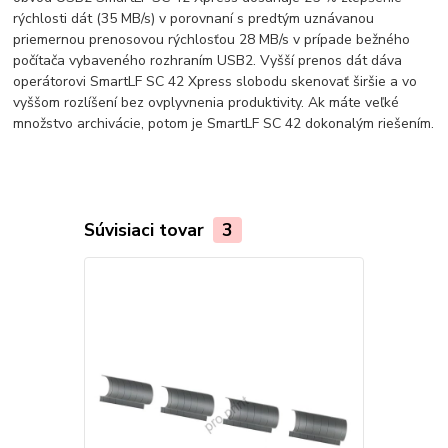
rýchlosti dát (35 MB/s) v porovnaní s predtým uznávanou
priemernou prenosovou rýchlosťou 28 MB/s v prípade bežného
počítača vybaveného rozhraním USB2. Vyšší prenos dát dáva
operátorovi SmartLF SC 42 Xpress slobodu skenovať širšie a vo
vyššom rozlíšení bez ovplyvnenia produktivity. Ak máte veľké
množstvo archivácie, potom je SmartLF SC 42 dokonalým riešením.
Súvisiaci tovar
3