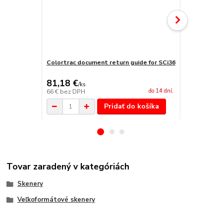
Colortrac document return guide for SCi36
Colortrac p
koša
81,18 €
478,47 
/
ks
do 14 dní,
66 €
bez DPH
389 €
bez D
Pridať do košíka
Tovar zaradený v kategóriách
Skenery
Veľkoformátové skenery