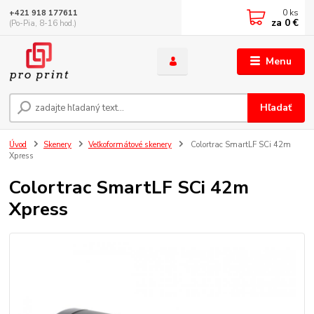
0
ks
+421 918 177611
za
0 €
(Po-Pia, 8-16 hod.)
Menu
Hľadať
Úvod
Skenery
Veľkoformátové skenery
Colortrac SmartLF SCi 42m
Xpress
Colortrac SmartLF SCi 42m
Xpress