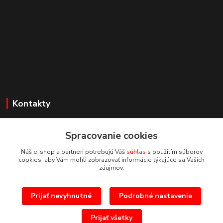
Kontakty
Zákaznícka podpora
+421 918 177611
Spracovanie cookies
(Po-Pia, 8-16 hod.)
Náš e-shop a partneri potrebujú Váš
súhlas
s použitím súborov
cookies, aby Vám mohli zobrazovať informácie týkajúce sa Vašich
info@proprint.sk
záujmov.
Prijať nevyhnutné
Podrobné nastavenie
Prijať všetky