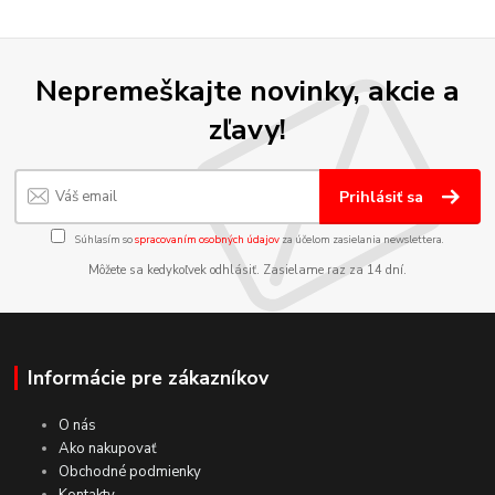
Nepremeškajte novinky, akcie a
zľavy!
Prihlásiť sa
Súhlasím so
spracovaním osobných údajov
za účelom zasielania newslettera.
Môžete sa kedykoľvek odhlásiť. Zasielame raz za 14 dní.
Informácie pre zákazníkov
O nás
Ako nakupovať
Obchodné podmienky
Kontakty