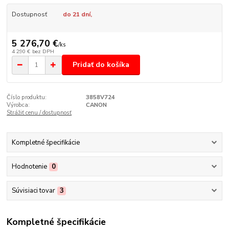
Dostupnosť
do 21 dní,
5 276,70 €
/
ks
4 290 €
bez DPH
Pridať do košíka
Číslo produktu:
3858V724
Výrobca:
CANON
Strážiť cenu / dostupnosť
Kompletné špecifikácie
Hodnotenie
0
Súvisiaci tovar
3
Kompletné špecifikácie