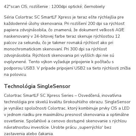
42"scan CIS, rozlíšenie : 1200dpi optické; čiernobiely
Séria Colortrac SC SmartLF Xpress je teraz ešte rýchlejšia pre
každodenné úlohy skenovania. Pri rozlíšení 200 dpi sa rýchlosť
papiera zdvojnásobila, čo znamená, že dokument veľkosti A0/E
naskenovaný v 24-bitovej farbe teraz skenuje rýchlosťou 12
palcov za sekundu, čo je takmer rovnaká rýchlosť ako pri
monochromatickom skenovaní. Pri 300 dpi sa rýchlosť
zdvojnásobila. Rýchlosti skenovania pri vyšších dpi nie sú
ovplyvnené. Tento výkon vyžaduje pripojenie k počítaču s
podporou USB3. V prípade pripojení USB2 sa tieto rýchlosti znížia
na polovicu.
Technológia SingleSensor
Colortrac SmartLF SC Xpress Series – Osvedčená, inovatívna
technológia pre skvelú kvalitu širokouhlého obrazu. SingleSensor
je vynález spoločnosti Colortrac, ktorý kombinuje prvky CIS a LED
v jednom riadku pre maximálnu presnosť skenovania a optimálne
osvetlenie. Spoľahlivé a cenovo dostupné skenovanie s rýchlou
návratnosťou investície. Urobte prácu „superrýchlo“ bez
zastavenia alebo čakania.