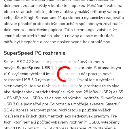
dokument zostane vždy v kontakte s optikou. Poháňané valce na
oboch stranách optickej dráhy a aktívny mäkký prítlačný valec po
celej dĺžke SingleSensor umožňujú skeneru dynamicky reagovať a
aktívne pôsobiť proti optickým poruchám spôsobeným zdvihnutím
dokumentu a pokrčením papiera. Táto technológia zaisťuje, že
jemné alebo krehké médiá, ako sú noviny a staré modrotlače,
môžu byť bezpečne a presne naskenované bez problémov.
SuperSpeed ​​PC rozhranie
SmartLF SC 42 Xpress je prvý veľkoformátový skener s
novým
SuperSpeed ​​USB 3.0.
digitálne rozhranie. S dramatickým
x10 zvýšením rýchlosti interného prenosu dát pracuje nové
rozhranie USB 3.0 rýchlosťou až 5 Gb/s. Pokiaľ ide o rýchlosť
skenovaných údajov uložených do počítača, predstavuje to viac
ako dvojnásobok predchádzajúcej rýchlosti 28 MB/s (USB2) až 65
– 85 MB/s pre USB3 v závislosti od výrobcu počítača. SuperSpeed ​​
USB 3.0 je jedinečné pre Colortrac a umožňuje skeneru SmartLF
SC 42 Xpress pracovať plnou rýchlosťou s použitím vyšších
rozlíšení na širších dokumentoch ako kedykoľvek predtým. Pre
tých, ktorí nemajú počítač vybavený rozhraním USB3, vylepšený
obvod USB2 SmartLF SC 42 Xpress dosahuje 25 % zlepšenie