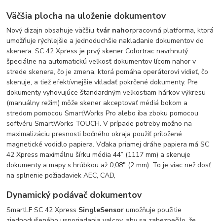
Väčšia plocha na uloženie dokumentov
Nový dizajn obsahuje väčšiu
tvár nahor
pracovná platforma, ktorá
umožňuje rýchlejšie a jednoduchšie nakladanie dokumentov do
skenera. SC 42 Xpress je prvý skener Colortrac navrhnutý
špeciálne na automatickú veľkosť dokumentov lícom nahor v
strede skenera, čo je zmena, ktorá pomáha operátorovi vidieť, čo
skenuje, a tiež efektívnejšie vkladať pokrčené dokumenty. Pre
dokumenty vyhovujúce štandardným veľkostiam hárkov výkresu
(manuálny režim) môže skener akceptovať médiá bokom a
stredom pomocou SmartWorks Pro alebo iba zboku pomocou
softvéru SmartWorks TOUCH. V prípade potreby možno na
maximalizáciu presnosti bočného okraja použiť priložené
magnetické vodidlo papiera. Vďaka priamej dráhe papiera má SC
42 Xpress maximálnu šírku média 44” (1117 mm) a skenuje
dokumenty a mapy s hrúbkou až 0,08″ (2 mm). To je viac než dosť
na splnenie požiadaviek AEC, CAD,
Dynamický podávač dokumentov
SmartLF SC 42 Xpress
SingleSensor
umožňuje použitie
zjednodušeného usporiadania valcov, aby sa zabezpečilo, že