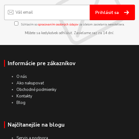
Prihlásiť sa
Súhlasím so
spracovaním osobných údajov
za účelom zasielania newslettera.
Môžete sa kedykoľvek odhlásiť. Zasielame raz za 14 dní.
Informácie pre zákazníkov
O nás
Ako nakupovať
Obchodné podmienky
Kontakty
Blog
Najčítanejšie na blogu
Servis a podpora