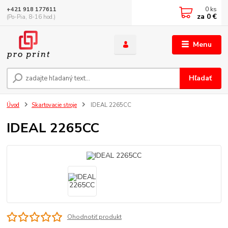
0
ks
+421 918 177611
za
0 €
(Po-Pia, 8-16 hod.)
Menu
Hľadať
Úvod
Skartovacie stroje
IDEAL 2265CC
IDEAL 2265CC
Ohodnotiť produkt