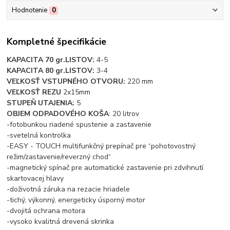
Hodnotenie
0
Kompletné špecifikácie
KAPACITA 70 gr.LISTOV:
4-5
KAPACITA 80 gr.LISTOV:
3-4
VEĽKOSŤ VSTUPNÉHO OTVORU:
220 mm
VEĽKOSŤ REZU
2x15mm
STUPEŇ UTAJENIA:
5
OBJEM ODPADOVÉHO KOŠA
: 20 litrov
-fotobunkou riadené spustenie a zastavenie
-svetelná kontrolka
-EASY - TOUCH multifunkčný prepínač pre “pohotovostný
režim/zastavenie/reverzný chod“
-magnetický spínač pre automatické zastavenie pri zdvihnutí
skartovacej hlavy
-doživotná záruka na rezacie hriadele
-tichý, výkonný, energeticky úsporný motor
-dvojitá ochrana motora
-vysoko kvalitná drevená skrinka