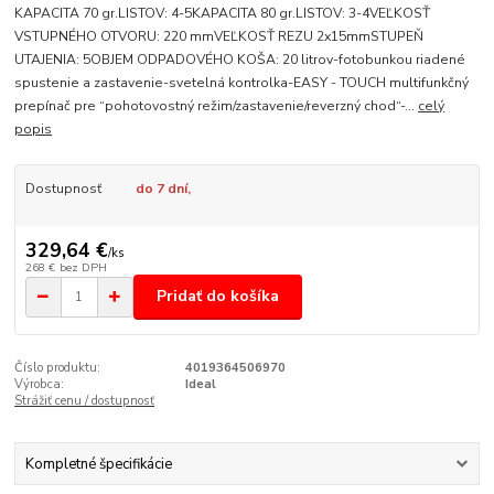
KAPACITA 70 gr.LISTOV: 4-5KAPACITA 80 gr.LISTOV: 3-4VEĽKOSŤ
VSTUPNÉHO OTVORU: 220 mmVEĽKOSŤ REZU 2x15mmSTUPEŇ
UTAJENIA: 5OBJEM ODPADOVÉHO KOŠA: 20 litrov-fotobunkou riadené
spustenie a zastavenie-svetelná kontrolka-EASY - TOUCH multifunkčný
prepínač pre “pohotovostný režim/zastavenie/reverzný chod“-...
celý
popis
Dostupnosť
do 7 dní,
329,64 €
/
ks
268 €
bez DPH
Pridať do košíka
Číslo produktu:
4019364506970
Výrobca:
Ideal
Strážiť cenu / dostupnosť
Kompletné špecifikácie