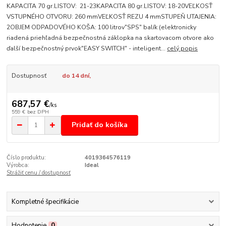
KAPACITA 70 gr.LISTOV: 21-23KAPACITA 80 gr.LISTOV: 18-20VEĽKOSŤ
VSTUPNÉHO OTVORU: 260 mmVEĽKOSŤ REZU 4 mmSTUPEŇ UTAJENIA:
2OBJEM ODPADOVÉHO KOŠA: 100 litrov"SPS" balík (elektronicky
riadená priehľadná bezpečnostná záklopka na skartovacom otvore ako
ďalší bezpečnostný prvok"EASY SWITCH" - inteligent...
celý popis
Dostupnosť
do 14 dní,
687,57 €
/
ks
559 €
bez DPH
Pridať do košíka
Číslo produktu:
4019364576119
Výrobca:
Ideal
Strážiť cenu / dostupnosť
Kompletné špecifikácie
Hodnotenie
0