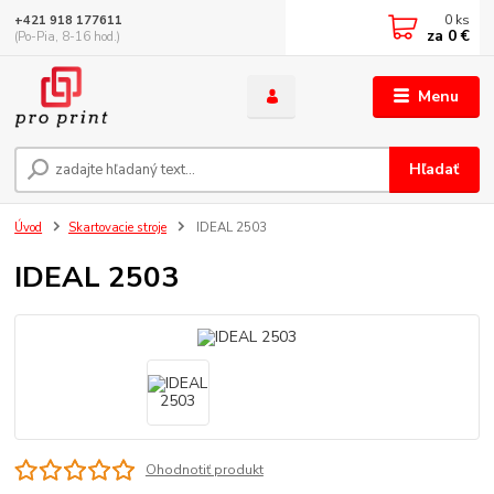
0
ks
+421 918 177611
za
0 €
(Po-Pia, 8-16 hod.)
Menu
Hľadať
Úvod
Skartovacie stroje
IDEAL 2503
IDEAL 2503
Ohodnotiť produkt