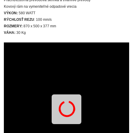
Kovový rám na vymeniteľné odpadové vrecia
VÝKON:
580 WATT
RÝCHLOSŤ REZU
: 100 mm/s
ROZMERY:
870 x 500 x 377 mm
VÁHA:
30 Kg