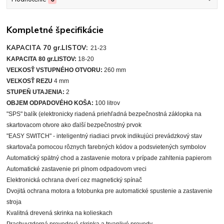
Kompletné špecifikácie
KAPACITA 70 gr.LISTOV:
21-23
KAPACITA 80 gr.LISTOV:
18-20
VEĽKOSŤ VSTUPNÉHO OTVORU:
260 mm
VEĽKOSŤ REZU
4 mm
STUPEŇ UTAJENIA:
2
OBJEM ODPADOVÉHO KOŠA:
100 litrov
"SPS" balík (elektronicky riadená priehľadná bezpečnostná záklopka na
skartovacom otvore ako ďalší bezpečnostný prvok
"EASY SWITCH" - inteligentný riadiaci prvok indikujúci prevádzkový stav
skartovača pomocou rôznych farebných kódov a podsvietených symbolov
Automatický spätný chod a zastavenie motora v prípade zahltenia papierom
Automatické zastavenie pri plnom odpadovom vreci
Elektronická ochrana dverí cez magnetický spínač
Dvojitá ochrana motora a fotobunka pre automatické spustenie a zastavenie
stroja
Kvalitná drevená skrinka na kolieskach
Prachuvzdorná prevodová skrinka a trvanlivé prevody