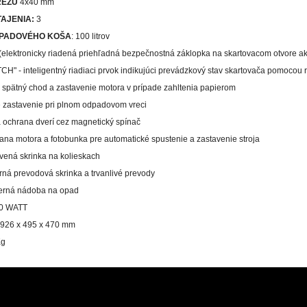
REZU
4x40 mm
AJENIA:
3
PADOVÉHO KOŠA
: 100 litrov
 (elektronicky riadená priehľadná bezpečnostná záklopka na skartovacom otvore a
H" - inteligentný riadiaci prvok indikujúci prevádzkový stav skartovača pomocou
 spätný chod a zastavenie motora v prípade zahltenia papierom
 zastavenie pri plnom odpadovom vreci
á ochrana dverí cez magnetický spínač
rana motora a fotobunka pre automatické spustenie a zastavenie stroja
evená skrinka na kolieskach
ná prevodová skrinka a trvanlivé prevody
berná nádoba na opad
0 WATT
926 x 495 x 470 mm
Kg