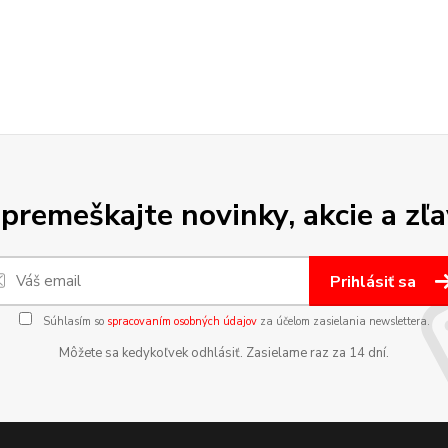
premeškajte novinky, akcie a zľa
Prihlásiť sa
Súhlasím so
spracovaním osobných údajov
za účelom zasielania newslettera.
Môžete sa kedykoľvek odhlásiť. Zasielame raz za 14 dní.