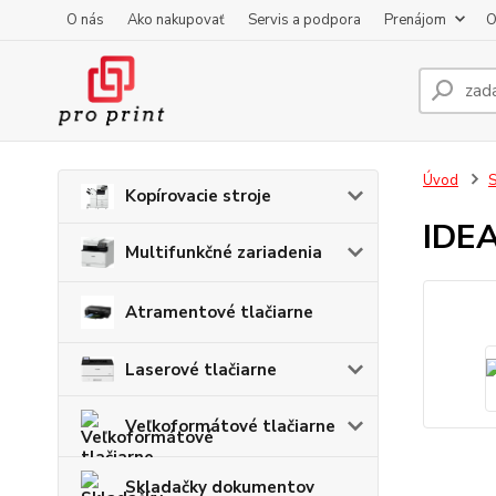
O nás
Ako nakupovať
Servis a podpora
Prenájom
O
Úvod
S
Kopírovacie stroje
IDE
Multifunkčné zariadenia
Atramentové tlačiarne
Laserové tlačiarne
Veľkoformátové tlačiarne
Skladačky dokumentov