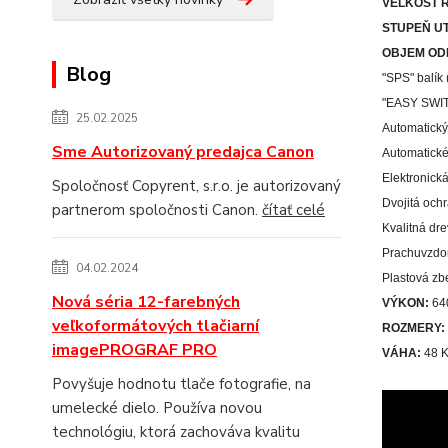
VEĽKOSŤ 
STUPEŇ UT
OBJEM OD
Blog
"SPS" balík
"EASY SWITC
25.02.2025
Automatický
Sme Autorizovaný predajca Canon
Automatické
Elektronick
Spoločnosť Copyrent, s.r.o. je autorizovaný
Dvojitá och
partnerom spoločnosti Canon.
čítať celé
Kvalitná dr
Prachuvzdor
04.02.2024
Plastová z
Nová séria 12-farebných
VÝKON:
64
veľkoformátových tlačiarní
ROZMERY:
imagePROGRAF PRO
VÁHA:
48 
Povyšuje hodnotu tlače fotografie, na
umelecké dielo. Používa novou
technológiu, ktorá zachováva kvalitu