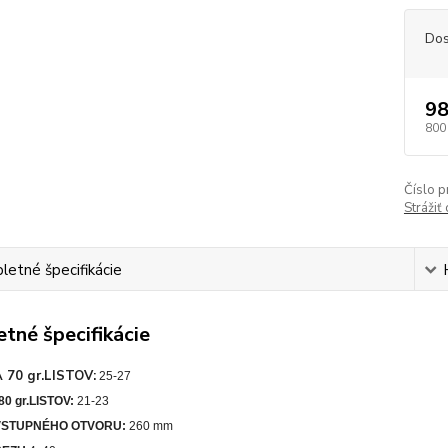
Dos
98
800
Číslo p
Strážiť
etné špecifikácie
tné špecifikácie
 70 gr.LISTOV:
25-27
0 gr.LISTOV:
21-23
VSTUPNÉHO OTVORU:
260 mm