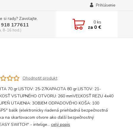
Prihlásenie
e si rady? Zavolajte.
0
ks
 918 177611
za
0 €
a, 8-16 hod.)
Ohodnotiť produkt
TA 70 gr.LISTOV: 25-27KAPACITA 80 gr.LISTOV: 21-
KOSŤ VSTUPNÉHO OTVORU: 260 mmVEĽKOSŤ REZU 4x40
PEŇ UTAJENIA: 3OBJEM ODPADOVÉHO KOŠA: 100
"SPS" balík (elektronicky riadená priehľadná bezpečnostná
ka na skartovacom otvore ako ďalší bezpečnostný
EASY SWITCH" - intelige...
celý popis