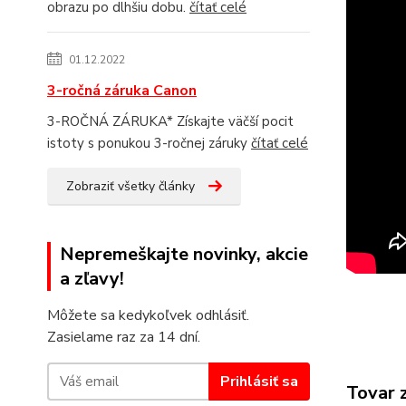
obrazu po dlhšiu dobu.
čítať celé
01.12.2022
3-ročná záruka Canon
3-ROČNÁ ZÁRUKA* Získajte väčší pocit
istoty s ponukou 3-ročnej záruky
čítať celé
Zobraziť všetky články
Nepremeškajte novinky, akcie
a zľavy!
Môžete sa kedykoľvek odhlásiť.
Zasielame raz za 14 dní.
Prihlásiť sa
Tovar 