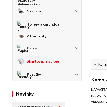
Skenery
Tonery a cartridge
Atramenty
Papier
Skartovacie stroje
Kompl
Rezačky
Komple
KAPACITA
Novinky
KAPACITA 8
VEĽKOSŤ 
Zobraziť všetky novinky