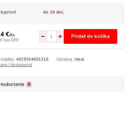
tupnosť
do 14 dní,
4 €
/
ks
Pridať do košíka
 €
bez DPH
roduktu:
4019364601316
Výrobca:
Ideal
 cenu / dostupnosť
Hodnotenie
0