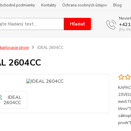
bchodné podmienky
Kontakty
Ochrana osobných údajov
Blog
Neviet
Hľadať
+421
(Po-Pi
kartovacie stroje
IDEAL 2604CC
AL 2604CC
KAPACI
23VEĽ
mmSTU
litrov
záklop
prvok"