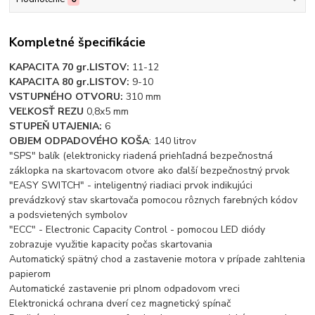
Kompletné špecifikácie
KAPACITA 70 gr.LISTOV:
11-12
KAPACITA 80 gr.LISTOV:
9-10
VSTUPNÉHO OTVORU:
310 mm
VEĽKOSŤ REZU
0,8x5 mm
STUPEŇ UTAJENIA:
6
OBJEM ODPADOVÉHO KOŠA
: 140 litrov
"SPS" balík (elektronicky riadená priehľadná bezpečnostná
záklopka na skartovacom otvore ako ďalší bezpečnostný prvok
"EASY SWITCH" - inteligentný riadiaci prvok indikujúci
prevádzkový stav skartovača pomocou rôznych farebných kódov
a podsvietených symbolov
"ECC" - Electronic Capacity Control - pomocou LED diódy
zobrazuje využitie kapacity počas skartovania
Automatický spätný chod a zastavenie motora v prípade zahltenia
papierom
Automatické zastavenie pri plnom odpadovom vreci
Elektronická ochrana dverí cez magnetický spínač