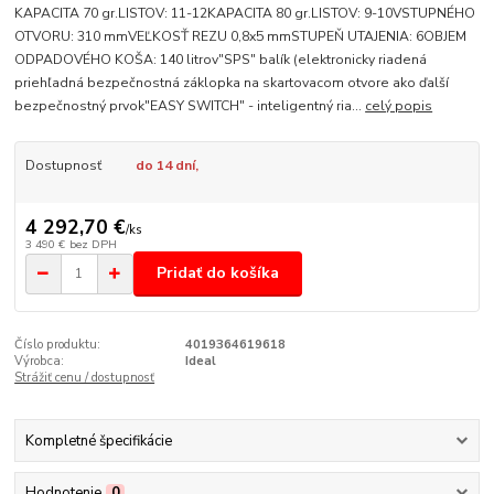
KAPACITA 70 gr.LISTOV: 11-12KAPACITA 80 gr.LISTOV: 9-10VSTUPNÉHO
OTVORU: 310 mmVEĽKOSŤ REZU 0,8x5 mmSTUPEŇ UTAJENIA: 6OBJEM
ODPADOVÉHO KOŠA: 140 litrov"SPS" balík (elektronicky riadená
priehľadná bezpečnostná záklopka na skartovacom otvore ako ďalší
bezpečnostný prvok"EASY SWITCH" - inteligentný ria...
celý popis
Dostupnosť
do 14 dní,
4 292,70 €
/
ks
3 490 €
bez DPH
Pridať do košíka
Číslo produktu:
4019364619618
Výrobca:
Ideal
Strážiť cenu / dostupnosť
Kompletné špecifikácie
Hodnotenie
0