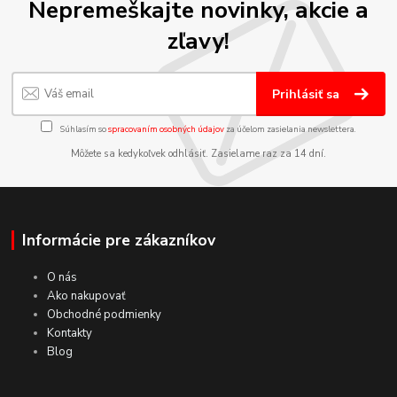
Nepremeškajte novinky, akcie a
zľavy!
Prihlásiť sa
Súhlasím so
spracovaním osobných údajov
za účelom zasielania newslettera.
Môžete sa kedykoľvek odhlásiť. Zasielame raz za 14 dní.
Informácie pre zákazníkov
O nás
Ako nakupovať
Obchodné podmienky
Kontakty
Blog