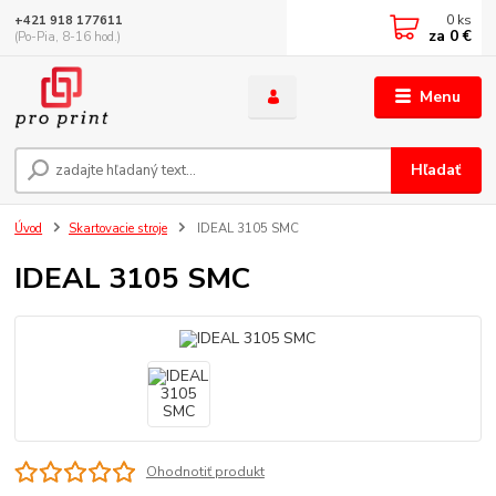
0
ks
+421 918 177611
za
0 €
(Po-Pia, 8-16 hod.)
Menu
Hľadať
Úvod
Skartovacie stroje
IDEAL 3105 SMC
IDEAL 3105 SMC
Ohodnotiť produkt