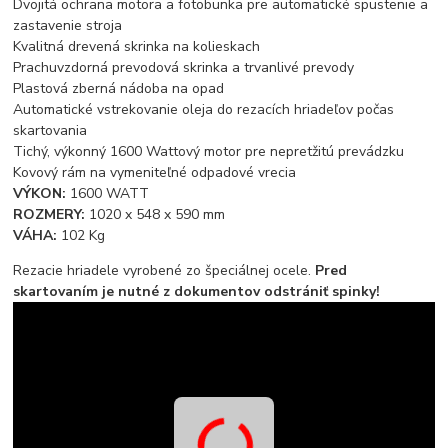
Dvojitá ochrana motora a fotobunka pre automatické spustenie a
zastavenie stroja
Kvalitná drevená skrinka na kolieskach
Prachuvzdorná prevodová skrinka a trvanlivé prevody
Plastová zberná nádoba na opad
Automatické vstrekovanie oleja do rezacích hriadeľov počas
skartovania
Tichý, výkonný 1600 Wattový motor pre nepretžitú prevádzku
Kovový rám na vymeniteľné odpadové vrecia
VÝKON:
1600 WATT
ROZMERY:
1020 x 548 x 590 mm
VÁHA:
102 Kg
Rezacie hriadele vyrobené zo špeciálnej ocele.
Pred
skartovaním je nutné z dokumentov odstrániť spinky!