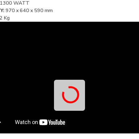
1300 WATT
Y:
970 x 640 x 590 mm
2 Kg