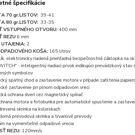
tné špecifikácie
A 70 gr.LISTOV:
39-41
A 80 gr.LISTOV:
33-35
Ť VSTUPNÉHO OTVORU:
400 mm
Ť REZU
6 mm
UTAJENIA:
2
ODPADOVÉHO KOŠA:
165 litrov
ík: elektronicky riadená priehľadná bezpečnostná záklopka na 
TCH" - inteligentný riadiaci prvok indikujúci prevádzkový sta
ených symbolov
cký spätný chod a zastavenie motora v prípade zahltenia papie
cké zastavenie pri plnom odpadovom vreci
cká ochrana dverí cez magnetický spínač
chrana motora a fotobunka pre automatické spustenie a zastaven
drevená skrinka na kolieskach
orná prevodová skrinka a trvanlivé prevody
ám na vymeniteľné odpadové vrecia
SŤ REZU:
120mm/s