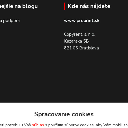
nejšie na blogu
Kde nás nájdete
 a podpora
www.proprint.sk
Copyrent, s. r. o.
Kazanska 5B
821 06 Bratislava
Spracovanie cookies
eri potrebujú Váš
súhlas
s použitím súborov cookies, aby Vám mohli zo