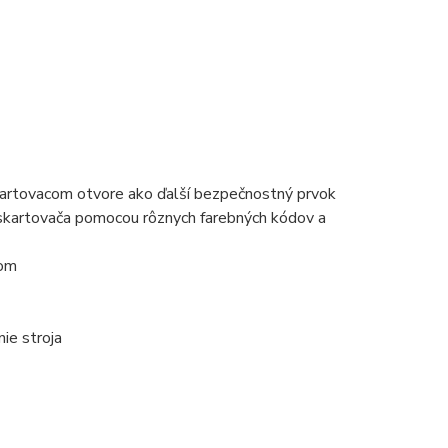
skartovacom otvore ako ďalší bezpečnostný prvok
v skartovača pomocou rôznych farebných kódov a
rom
ie stroja