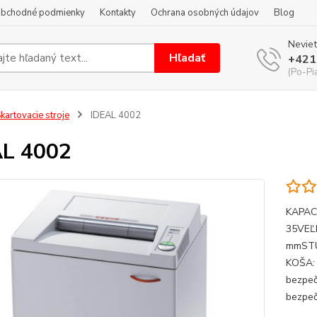
bchodné podmienky
Kontakty
Ochrana osobných údajov
Blog
Neviet
Hľadať
+421
(Po-Pi
kartovacie stroje
IDEAL 4002
AL 4002
KAPACI
35VEĽ
mmSTU
KOŠA: 
bezpeč
bezpeč