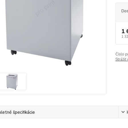
Dos
1 
1 3
Číslo p
Strážiť
etné špecifikácie