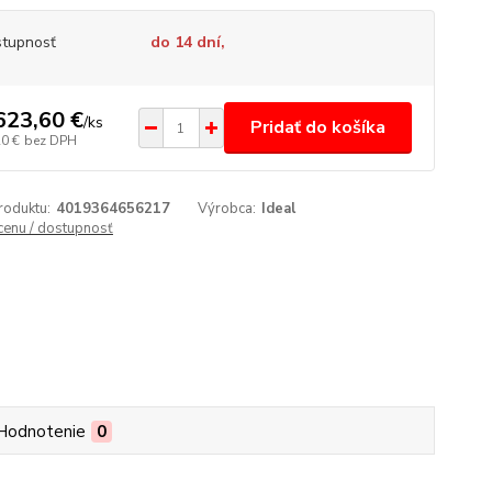
tupnosť
do 14 dní,
623,60 €
/
ks
Pridať do košíka
20 €
bez DPH
roduktu:
4019364656217
Výrobca:
Ideal
 cenu / dostupnosť
Hodnotenie
0