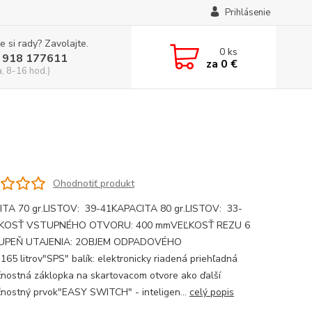
Prihlásenie
e si rady? Zavolajte.
0
ks
 918 177611
za
0 €
a, 8-16 hod.)
Ohodnotiť produkt
TA 70 gr.LISTOV: 39-41KAPACITA 80 gr.LISTOV: 33-
KOSŤ VSTUPNÉHO OTVORU: 400 mmVEĽKOSŤ REZU 6
PEŇ UTAJENIA: 2OBJEM ODPADOVÉHO
165 litrov"SPS" balík: elektronicky riadená priehľadná
nostná záklopka na skartovacom otvore ako ďalší
nostný prvok"EASY SWITCH" - inteligen...
celý popis