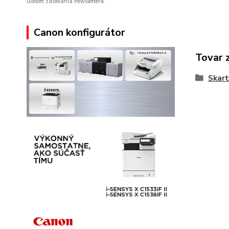
účelom zasielania newslettera.
Canon konfigurátor
Tovar 
Skart