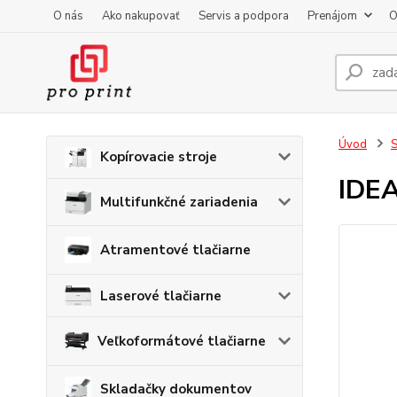
O nás
Ako nakupovať
Servis a podpora
Prenájom
O
Úvod
S
Kopírovacie stroje
IDE
Multifunkčné zariadenia
Atramentové tlačiarne
Laserové tlačiarne
Veľkoformátové tlačiarne
Skladačky dokumentov