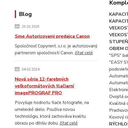
Komple
Blog
KAPACIT
KAPACIT
25.02.2025
VEĽKOS
VEĽKOS
Sme Autorizovaný predajca Canon
STUPEŇ 
Spoločnosť Copyrent, s.r.o. je autorizovaný
OBJEM 
partnerom spoločnosti Canon.
čítať celé
"SPS" bal
"EASY SWI
podsviet
04.02.2024
Automati
Nová séria 12-farebných
Automati
veľkoformátových tlačiarní
Elektroni
imagePROGRAF PRO
Dvojitá o
Povyšuje hodnotu tlače fotografie, na
Kvalitná 
umelecké dielo. Používa novou
Prachuvzd
technológiu, ktorá zachováva kvalitu
Kovový r
obrazu po dlhšiu dobu.
čítať celé
RÝCHLO