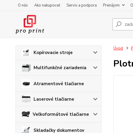
O nás
Ako nakupovať
Servis a podpora
Prenájom
O
Úvod
P
Kopírovacie stroje
Plot
Multifunkčné zariadenia
Atramentové tlačiarne
Laserové tlačiarne
Veľkoformátové tlačiarne
Skladačky dokumentov