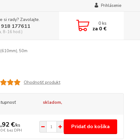
Prihlásenie
e si rady? Zavolajte.
0
ks
 918 177611
za
0 €
a, 8-16 hod.)
, (610mm), 50m
Ohodnotiť produkt
tupnosť
skladom,
,92 €
/
ks
Pridať do košíka
50 €
bez DPH