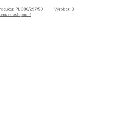
roduktu:
PLO80/297/50
Výrobca:
3
 cenu / dostupnosť