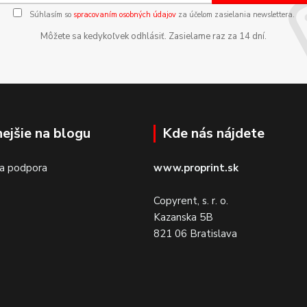
Súhlasím so
spracovaním osobných údajov
za účelom zasielania newslettera.
Môžete sa kedykoľvek odhlásiť. Zasielame raz za 14 dní.
nejšie na blogu
Kde nás nájdete
 a podpora
www.proprint.sk
Copyrent, s. r. o.
Kazanska 5B
821 06 Bratislava