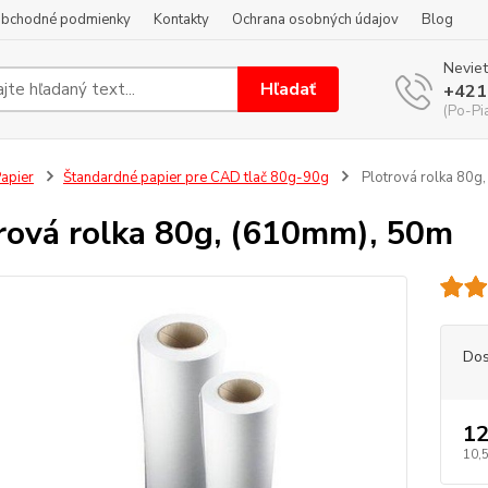
bchodné podmienky
Kontakty
Ochrana osobných údajov
Blog
Neviet
Hľadať
+421
(Po-Pi
apier
Štandardné papier pre CAD tlač 80g-90g
Plotrová rolka 80g
rová rolka 80g, (610mm), 50m
Dos
12
10,