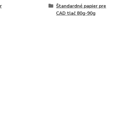
r
Štandardné papier pre
CAD tlač 80g-90g