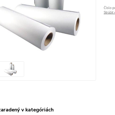
Číslo p
Strážiť
zaradený v kategóriách