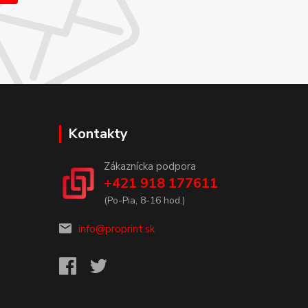
Kontakty
Zákaznícka podpora
+421 918 177611
(Po-Pia, 8-16 hod.)
info@proprint.sk