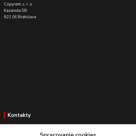
Copyrent, s. r. o.
Kazanska 5B
821 06 Bratislava
Kontakty
Zákaznícka podpora
+421 918 177611
Spracovanie cookies