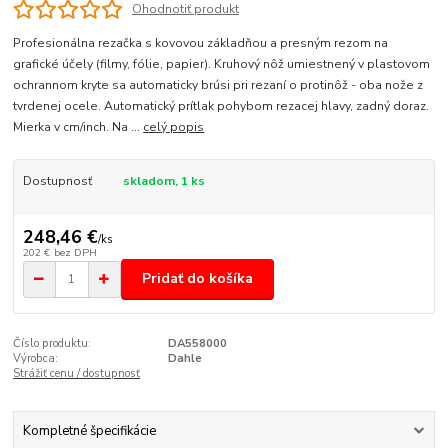
Ohodnotiť produkt
Profesionálna rezačka s kovovou základňou a presným rezom na
grafické účely (filmy, fólie, papier). Kruhový nôž umiestnený v plastovom
ochrannom kryte sa automaticky brúsi pri rezaní o protinôž - oba nože z
tvrdenej ocele. Automatický prítlak pohybom rezacej hlavy, zadný doraz.
Mierka v cm/inch. Na ...
celý popis
Dostupnosť
skladom, 1 ks
248,46 €
/
ks
202 €
bez DPH
Pridať do košíka
Číslo produktu:
DA558000
Výrobca:
Dahle
Strážiť cenu / dostupnosť
Kompletné špecifikácie