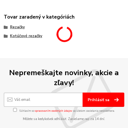
Tovar zaradený v kategóriách
Rezačky
Kotúčové rezačky
Nepremeškajte novinky, akcie a
zľavy!
Prihlásiť sa
Súhlasím so
spracovaním osobných údajov
za účelom zasielania newslettera.
Môžete sa kedykoľvek odhlásiť. Zasielame raz za 14 dní.