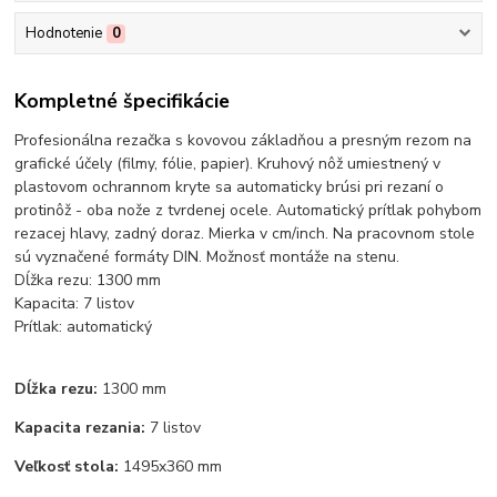
Hodnotenie
0
Kompletné špecifikácie
Profesionálna rezačka s kovovou základňou a presným rezom na
grafické účely (filmy, fólie, papier). Kruhový nôž umiestnený v
plastovom ochrannom kryte sa automaticky brúsi pri rezaní o
protinôž - oba nože z tvrdenej ocele. Automatický prítlak pohybom
rezacej hlavy, zadný doraz. Mierka v cm/inch. Na pracovnom stole
sú vyznačené formáty DIN. Možnosť montáže na stenu.
Dĺžka rezu: 1300 mm
Kapacita: 7 listov
Prítlak: automatický
Dĺžka rezu:
1300 mm
Kapacita rezania:
7 listov
Veľkosť stola:
1495x360 mm