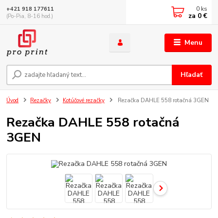
0
ks
+421 918 177611
za
0 €
(Po-Pia, 8-16 hod.)
Menu
Hľadať
Úvod
Rezačky
Kotúčové rezačky
Rezačka DAHLE 558 rotačná 3GEN
Rezačka DAHLE 558 rotačná
3GEN