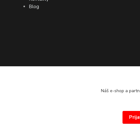
Blog
Náš e-shop a partn
Prij
© 2026 www.proprint.sk