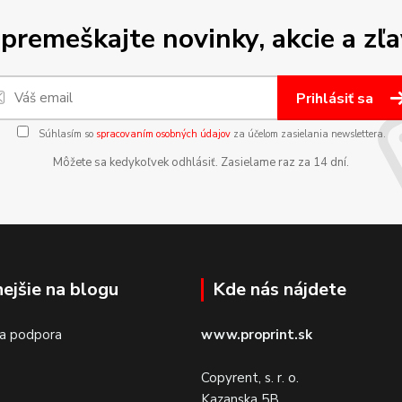
premeškajte novinky, akcie a zľa
Prihlásiť sa
Súhlasím so
spracovaním osobných údajov
za účelom zasielania newslettera.
Môžete sa kedykoľvek odhlásiť. Zasielame raz za 14 dní.
nejšie na blogu
Kde nás nájdete
 a podpora
www.proprint.sk
Copyrent, s. r. o.
Kazanska 5B