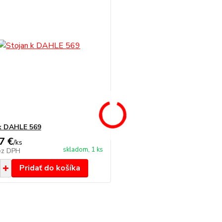
k DAHLE 569
7 €
/
ks
skladom, 1 ks
ez DPH
Pridať do košíka