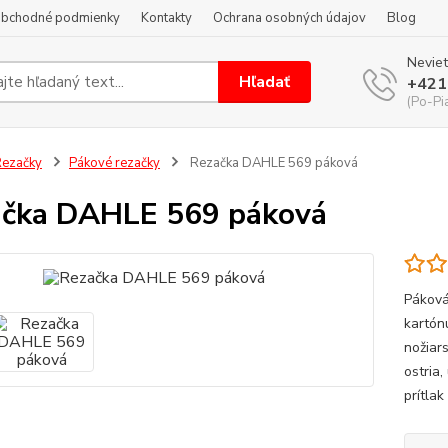
bchodné podmienky
Kontakty
Ochrana osobných údajov
Blog
Neviet
Hľadať
+421
(Po-Pi
ezačky
Pákové rezačky
Rezačka DAHLE 569 páková
čka DAHLE 569 páková
Páková
kartón
nožiar
ostria
prítlak