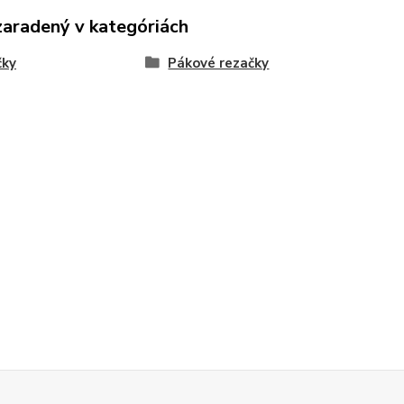
zaradený v kategóriách
čky
Pákové rezačky