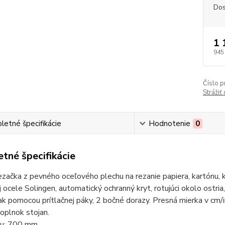
Dos
1 
945
Číslo p
Strážiť
etné špecifikácie
Hodnotenie
0
tné špecifikácie
začka z pevného oceľového plechu na rezanie papiera, kartónu, k
j ocele Solingen, automatický ochranný kryt, rotujúci okolo ostr
ak pomocou prítlačnej páky, 2 bočné dorazy. Presná mierka v cm
oplnok stojan.
zu: 700 mm