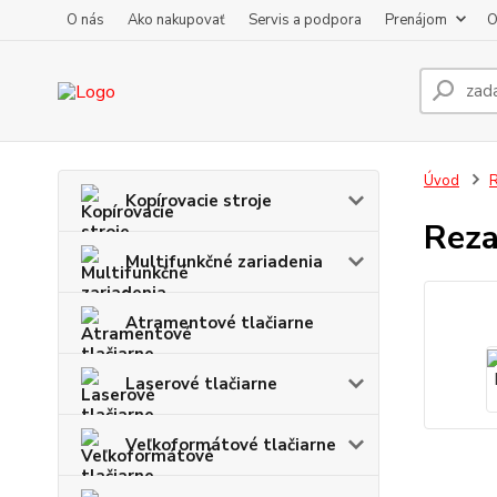
O nás
Ako nakupovať
Servis a podpora
Prenájom
O
Úvod
R
Kopírovacie stroje
Reza
Multifunkčné zariadenia
Atramentové tlačiarne
Laserové tlačiarne
Veľkoformátové tlačiarne