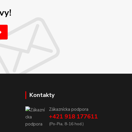
vy!
Kontakty
Zákaznícka podpora
+421 918 177611
(Po-Pia, 8-16 hod.)