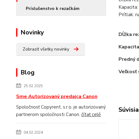
Kapacita:
Príslušenstvo k rezačkám
Prítlak: r
Novinky
Dĺžka re
Kapacita
Zobraziť všetky novinky
Predný d
Blog
Veľkosť 
25.02.2025
Sme Autorizovaný predajca Canon
Spoločnosť Copyrent, s.r.o. je autorizovaný
Súvisia
partnerom spoločnosti Canon.
čítať celé
04.02.2024