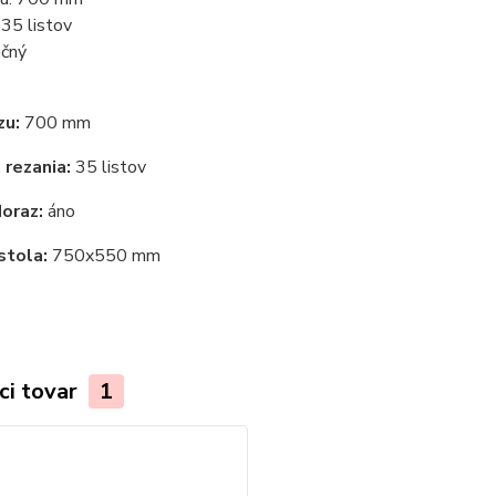
 35 listov
učný
zu:
700 mm
 rezania:
35 listov
oraz:
áno
stola:
750x550 mm
ci tovar
1