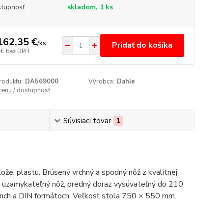
tupnosť
skladom, 1 ks
162,35 €
/
ks
Pridať do košíka
 €
bez DPH
roduktu:
DA569000
Výrobca:
Dahle
 cenu / dostupnosť
Súvisiaci tovar
1
ože, plastu. Brúsený vrchný a spodný nôž z kvalitnej
ia, uzamykateľný nôž, predný doraz vysúvateľný do 210
/inch a DIN formátoch. Veľkosť stola 750 × 550 mm.