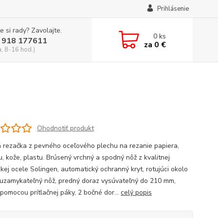
Prihlásenie
e si rady? Zavolajte.
0
ks
 918 177611
za
0 €
a, 8-16 hod.)
Ohodnotiť produkt
 rezačka z pevného oceľového plechu na rezanie papiera,
u, kože, plastu. Brúsený vrchný a spodný nôž z kvalitnej
skej ocele Solingen, automatický ochranný kryt, rotujúci okolo
, uzamykateľný nôž, predný doraz vysúvateľný do 210 mm,
 pomocou prítlačnej páky, 2 bočné dor...
celý popis