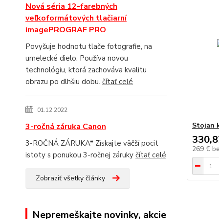
Nová séria 12-farebných
veľkoformátových tlačiarní
imagePROGRAF PRO
Povyšuje hodnotu tlače fotografie, na
umelecké dielo. Používa novou
technológiu, ktorá zachováva kvalitu
obrazu po dlhšiu dobu.
čítať celé
01.12.2022
Stojan 
3-ročná záruka Canon
330,8
3-ROČNÁ ZÁRUKA* Získajte väčší pocit
269 €
b
istoty s ponukou 3-ročnej záruky
čítať celé
Zobraziť všetky články
Nepremeškajte novinky, akcie