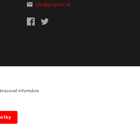
info@proprint.sk
brazovať informácie
šetky