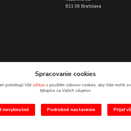
821 06 Bratislava
Spracovanie cookies
eri potrebujú Váš
súhlas
s použitím súborov cookies, aby Vám mohli zo
týkajúce sa Vašich záujmov.
ať nevyhnutné
Podrobné nastavenie
Prijať v