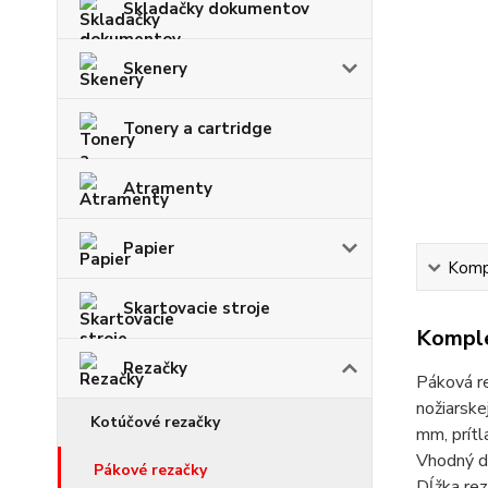
Skladačky dokumentov
Skenery
Tonery a cartridge
Atramenty
Papier
Kompl
Skartovacie stroje
Komple
Rezačky
Páková re
nožiarske
Kotúčové rezačky
mm, prítl
Vhodný d
Pákové rezačky
Dĺžka re