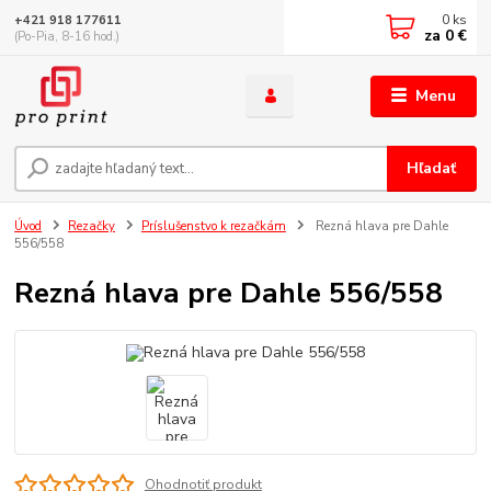
0
ks
+421 918 177611
za
0 €
(Po-Pia, 8-16 hod.)
Menu
Hľadať
Úvod
Rezačky
Príslušenstvo k rezačkám
Rezná hlava pre Dahle
556/558
Rezná hlava pre Dahle 556/558
Ohodnotiť produkt