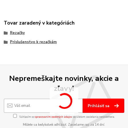
Tovar zaradený v kategóriách
Rezačky
Príslušenstvo k rezačkám
Nepremeškajte novinky, akcie a
zľavy!
Prihlásiť sa
Súhlasím so
spracovaním osobných údajov
za účelom zasielania newslettera.
Môžete sa kedykoľvek odhlásiť. Zasielame raz za 14 dní.