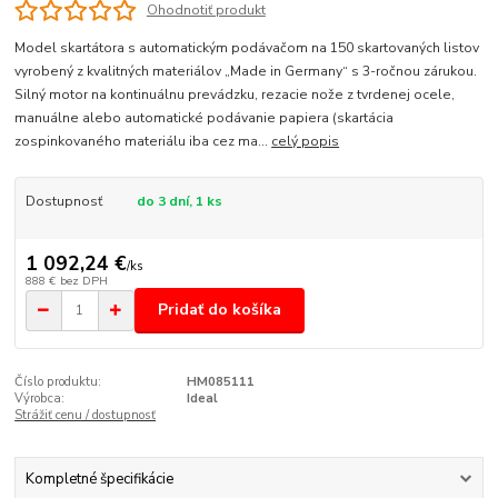
Ohodnotiť produkt
Model skartátora s automatickým podávačom na 150 skartovaných listov
vyrobený z kvalitných materiálov „Made in Germany“ s 3-ročnou zárukou.
Silný motor na kontinuálnu prevádzku, rezacie nože z tvrdenej ocele,
manuálne alebo automatické podávanie papiera (skartácia
zospinkovaného materiálu iba cez ma...
celý popis
Dostupnosť
do 3 dní, 1 ks
1 092,24 €
/
ks
888 €
bez DPH
Pridať do košíka
Číslo produktu:
HM085111
Výrobca:
Ideal
Strážiť cenu / dostupnosť
Kompletné špecifikácie