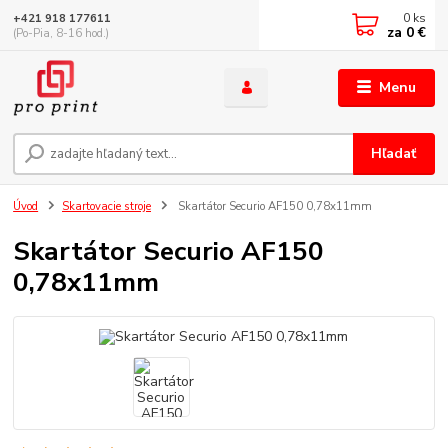
0
ks
+421 918 177611
za
0 €
(Po-Pia, 8-16 hod.)
Menu
Hľadať
Úvod
Skartovacie stroje
Skartátor Securio AF150 0,78x11mm
Skartátor Securio AF150
0,78x11mm