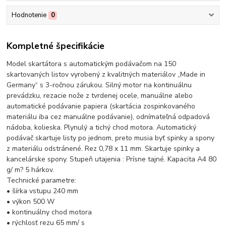
Hodnotenie
0
Kompletné špecifikácie
Model skartátora s automatickým podávačom na 150
skartovaných listov vyrobený z kvalitných materiálov „Made in
Germany“ s 3-ročnou zárukou. Silný motor na kontinuálnu
prevádzku, rezacie nože z tvrdenej ocele, manuálne alebo
automatické podávanie papiera (skartácia zospinkovaného
materiálu iba cez manuálne podávanie), odnímateľná odpadová
nádoba, kolieska. Plynulý a tichý chod motora. Automatický
podávač skartuje listy po jednom, preto musia byť spinky a spony
z materiálu odstránené. Rez 0,78 x 11 mm. Skartuje spinky a
kancelárske spony. Stupeň utajenia : Prísne tajné. Kapacita A4 80
g/ m? 5 hárkov.
Technické parametre:
• šírka vstupu 240 mm
• výkon 500 W
• kontinuálny chod motora
• rýchlosť rezu 65 mm/ s