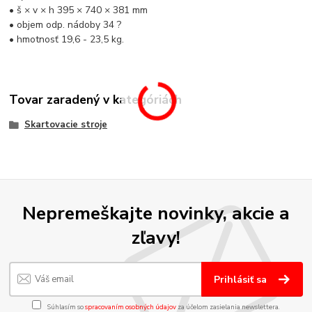
• š × v × h 395 × 740 × 381 mm
• objem odp. nádoby 34 ?
• hmotnosť 19,6 - 23,5 kg.
Tovar zaradený v kategóriách
Skartovacie stroje
Nepremeškajte novinky, akcie a
zľavy!
Prihlásiť sa
Súhlasím so
spracovaním osobných údajov
za účelom zasielania newslettera.