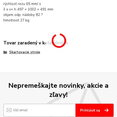
rýchlosť rezu 65 mm/ s
š x v× h 497 × 1002 × 491 mm
objem odp. nádoby 82 ?
hmotnosť 27 kg.
Tovar zaradený v kategóriách
Skartovacie stroje
Nepremeškajte novinky, akcie a
zľavy!
Prihlásiť sa