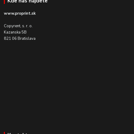
Kde nás nájdete
www.proprint.sk
Copyrent, s. r. o.
Kazanska 5B
821 06 Bratislava