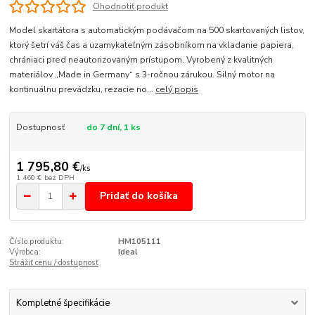
Ohodnotiť produkt
Model skartátora s automatickým podávačom na 500 skartovaných listov,
ktorý šetrí váš čas a uzamykateľným zásobníkom na vkladanie papiera,
chrániaci pred neautorizovaným prístupom. Vyrobený z kvalitných
materiálov „Made in Germany“ s 3-ročnou zárukou. Silný motor na
kontinuálnu prevádzku, rezacie no...
celý popis
Dostupnosť
do 7 dní, 1 ks
1 795,80 €
/
ks
1 460 €
bez DPH
Pridať do košíka
Číslo produktu:
HM105111
Výrobca:
Ideal
Strážiť cenu / dostupnosť
Kompletné špecifikácie