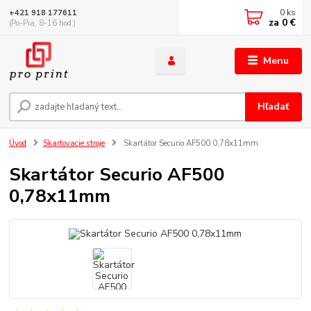
0
ks
+421 918 177611
za
0 €
(Po-Pia, 8-16 hod.)
Menu
Hľadať
Úvod
Skartovacie stroje
Skartátor Securio AF500 0,78x11mm
Skartátor Securio AF500
0,78x11mm