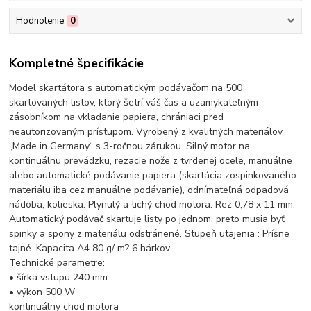
Hodnotenie
0
Kompletné špecifikácie
Model skartátora s automatickým podávačom na 500
skartovaných listov, ktorý šetrí váš čas a uzamykateľným
zásobníkom na vkladanie papiera, chrániaci pred
neautorizovaným prístupom. Vyrobený z kvalitných materiálov
„Made in Germany“ s 3-ročnou zárukou. Silný motor na
kontinuálnu prevádzku, rezacie nože z tvrdenej ocele, manuálne
alebo automatické podávanie papiera (skartácia zospinkovaného
materiálu iba cez manuálne podávanie), odnímateľná odpadová
nádoba, kolieska. Plynulý a tichý chod motora. Rez 0,78 x 11 mm.
Automatický podávač skartuje listy po jednom, preto musia byť
spinky a spony z materiálu odstránené. Stupeň utajenia : Prísne
tajné. Kapacita A4 80 g/ m? 6 hárkov.
Technické parametre:
• šírka vstupu 240 mm
• výkon 500 W
kontinuálny chod motora