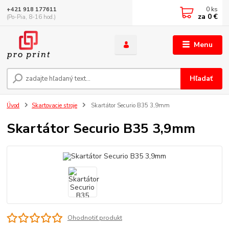
0
ks
+421 918 177611
za
0 €
(Po-Pia, 8-16 hod.)
Menu
Hľadať
Úvod
Skartovacie stroje
Skartátor Securio B35 3,9mm
Skartátor Securio B35 3,9mm
Ohodnotiť produkt