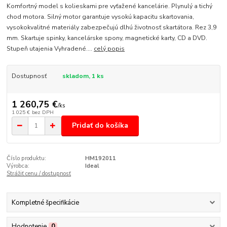
Komfortný model s kolieskami pre vyťažené kancelárie. Plynulý a tichý
chod motora. Silný motor garantuje vysokú kapacitu skartovania,
vysokokvalitné materiály zabezpečujú dlhú životnosť skartátora. Rez 3,9
mm. Skartuje spinky, kancelárske spony, magnetické karty, CD a DVD.
Stupeň utajenia Vyhradené....
celý popis
Dostupnosť
skladom, 1 ks
1 260,75 €
/
ks
1 025 €
bez DPH
Pridať do košíka
Číslo produktu:
HM192011
Výrobca:
Ideal
Strážiť cenu / dostupnosť
Kompletné špecifikácie
Hodnotenie
0