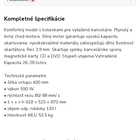
Kompletné špecifikácie
Komfortný model s kolieskami pre vyťažené kancelárie. Plynulý a
tichý chod motora. Silný motor garantuje vysokú kapacitu
skartovania, vysokokvalitné materiály zabezpečujú dlhú životnosť
skartátora. Rez 3,9 mm. Skartuje spinky, kancelárske spony,
magnetické karty, CD a DVD. Stupeň utajenia Vyhradené.
Kapacita 26-28 listov.
Technické parametre:
• šírka vstupu 400 mm
• výkon 590 W
• rýchlosť rezu 80/ 88 mm/ s
• š × v × h 618 × 525 × 870 mm
• objem odp. nádoby 130 l
• hmotnosť 48,1/ 53,5 kg.