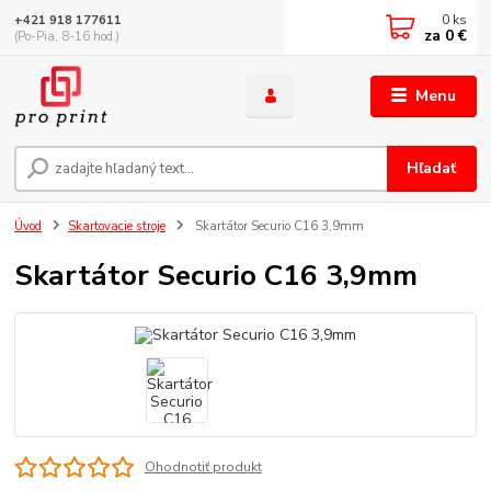
0
ks
+421 918 177611
za
0 €
(Po-Pia, 8-16 hod.)
Menu
Hľadať
Úvod
Skartovacie stroje
Skartátor Securio C16 3,9mm
Skartátor Securio C16 3,9mm
Ohodnotiť produkt