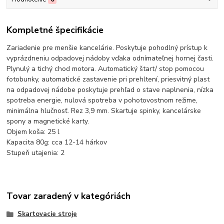
Kompletné špecifikácie
Zariadenie pre menšie kancelárie. Poskytuje pohodlný prístup k
vyprázdneniu odpadovej nádoby vďaka odnímateľnej hornej časti.
Plynulý a tichý chod motora. Automatický štart/ stop pomocou
fotobunky, automatické zastavenie pri prehltení, priesvitný plast
na odpadovej nádobe poskytuje prehľad o stave naplnenia, nízka
spotreba energie, nulová spotreba v pohotovostnom režime,
minimálna hlučnosť. Rez 3,9 mm. Skartuje spinky, kancelárske
spony a magnetické karty.
Objem koša: 25 l
Kapacita 80g: cca 12-14 hárkov
Stupeň utajenia: 2
Tovar zaradený v kategóriách
Skartovacie stroje