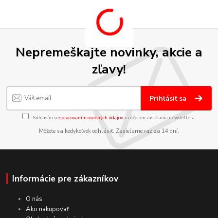
Nepremeškajte novinky, akcie a
zľavy!
Prihlásiť sa
Súhlasím so
spracovaním osobných údajov
za účelom zasielania newslettera.
Môžete sa kedykoľvek odhlásiť. Zasielame raz za 14 dní.
Informácie pre zákazníkov
O nás
Ako nakupovať