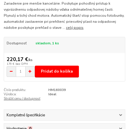
Zariadenie pre menšie kancelárie. Poskytuje pohodlný prístup k
vyprázdneniu odpadovej nádoby vďaka odnímateľnej hornej časti.
Plynulý a tichý chod motora. Automatický štart/ stop pomocou fotobunky,
automatické zastavenie pri prehltení, priesvitný plast na odpadovej
nádobe poskytuje prehľad o stave ...
celý popis
Dostupnosť
skladom, 1 ks
220,17 €
/
ks
179 €
bez DPH
Pridať do košíka
Číslo produktu:
HM160039
Výrobca:
Ideal
Strážiť cenu / dostupnosť
Kompletné špecifikácie
Hodnotenie
0